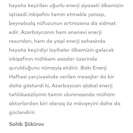
həyata keçirilən uğurlu enerji siyasəti ölkəmizin
iqtisadi inkişafını təmin etməklə yanaşı,
beynəlxalq nüfuzunun artmasına da xidmət
edir. Azərbaycanın həm ənənəvi enerji
resursları, həm də yaşıl enerji sahəsində
həyata keçirdiyi layihələr ölkəmizin gələcək
inkişafının möhkəm əsaslar üzərində
qurulduğunu nümayiş etdirir. Bakı Enerji
Həftəsi çərçivəsində verilən mesajlar da bir
daha göstərdi ki, Azərbaycan qlobal enerji
təhlükəsizliyinin təmin olunmasında mühüm
aktorlardan biri olaraq öz mövqeyini daha da
gücləndirir.
Sahib Şükürov