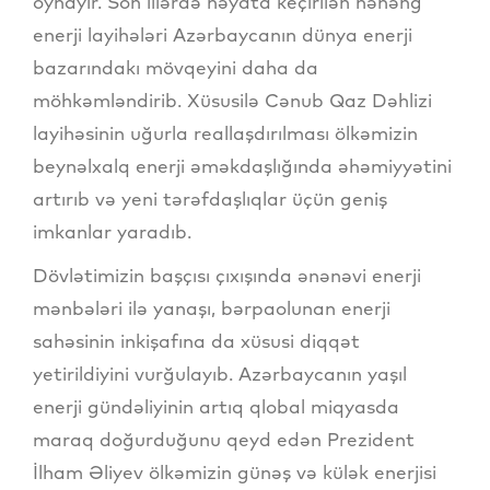
oynayır. Son illərdə həyata keçirilən nəhəng
enerji layihələri Azərbaycanın dünya enerji
bazarındakı mövqeyini daha da
möhkəmləndirib. Xüsusilə Cənub Qaz Dəhlizi
layihəsinin uğurla reallaşdırılması ölkəmizin
beynəlxalq enerji əməkdaşlığında əhəmiyyətini
artırıb və yeni tərəfdaşlıqlar üçün geniş
imkanlar yaradıb.
Dövlətimizin başçısı çıxışında ənənəvi enerji
mənbələri ilə yanaşı, bərpaolunan enerji
sahəsinin inkişafına da xüsusi diqqət
yetirildiyini vurğulayıb. Azərbaycanın yaşıl
enerji gündəliyinin artıq qlobal miqyasda
maraq doğurduğunu qeyd edən Prezident
İlham Əliyev ölkəmizin günəş və külək enerjisi