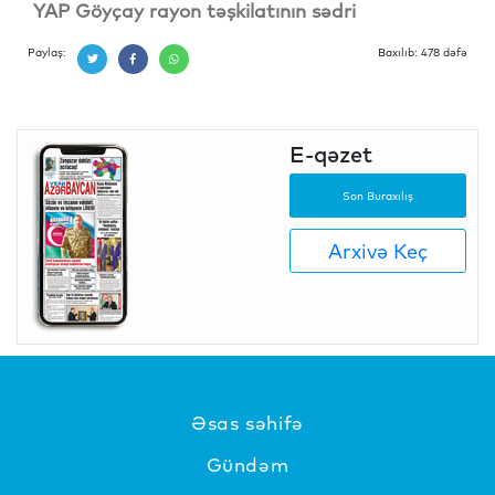
YAP Göyçay rayon təşkilatının sədri
Paylaş:
Baxılıb: 478 dəfə
E-qəzet
Son Buraxılış
Arxivə Keç
Əsas səhifə
Gündəm