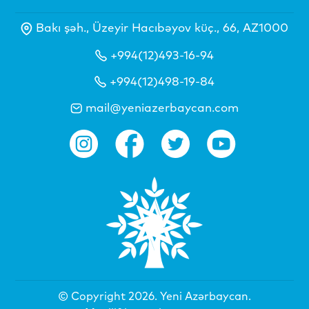
Bakı şəh., Üzeyir Hacıbəyov küç., 66, AZ1000
+994(12)493-16-94
+994(12)498-19-84
mail@yeniazerbaycan.com
© Copyright 2026.
Yeni Azərbaycan
.