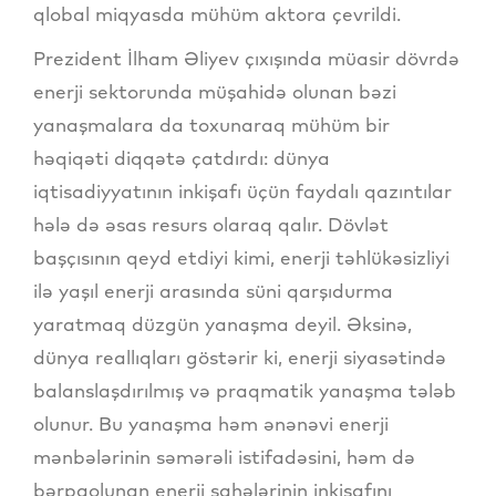
qlobal miqyasda mühüm aktora çevrildi.
Prezident İlham Əliyev çıxışında müasir dövrdə
enerji sektorunda müşahidə olunan bəzi
yanaşmalara da toxunaraq mühüm bir
həqiqəti diqqətə çatdırdı: dünya
iqtisadiyyatının inkişafı üçün faydalı qazıntılar
hələ də əsas resurs olaraq qalır. Dövlət
başçısının qeyd etdiyi kimi, enerji təhlükəsizliyi
ilə yaşıl enerji arasında süni qarşıdurma
yaratmaq düzgün yanaşma deyil. Əksinə,
dünya reallıqları göstərir ki, enerji siyasətində
balanslaşdırılmış və praqmatik yanaşma tələb
olunur. Bu yanaşma həm ənənəvi enerji
mənbələrinin səmərəli istifadəsini, həm də
bərpaolunan enerji sahələrinin inkişafını