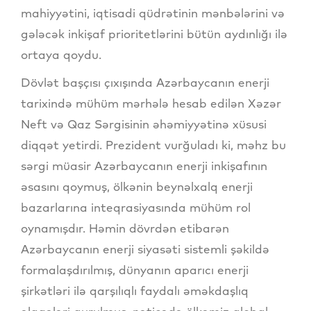
mahiyyətini, iqtisadi qüdrətinin mənbələrini və
gələcək inkişaf prioritetlərini bütün aydınlığı ilə
ortaya qoydu.
Dövlət başçısı çıxışında Azərbaycanın enerji
tarixində mühüm mərhələ hesab edilən Xəzər
Neft və Qaz Sərgisinin əhəmiyyətinə xüsusi
diqqət yetirdi. Prezident vurğuladı ki, məhz bu
sərgi müasir Azərbaycanın enerji inkişafının
əsasını qoymuş, ölkənin beynəlxalq enerji
bazarlarına inteqrasiyasında mühüm rol
oynamışdır. Həmin dövrdən etibarən
Azərbaycanın enerji siyasəti sistemli şəkildə
formalaşdırılmış, dünyanın aparıcı enerji
şirkətləri ilə qarşılıqlı faydalı əməkdaşlıq