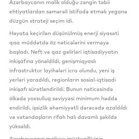
Azərbaycanın malik olduğu zəngin təbii
ehtiyatlardan səmərəli istifadə etmək yeganə
düzgün strateji seçim idi.
Həyata keçirilən düşünülmüş enerji siyasəti
qısa müddətdə öz nəticələrini verməyə
başladı. Neft və qaz gəlirləri iqtisadiyyatın
inkişafına yönəldildi, genişmiqyaslı
infrastruktur layihələri icra olundu, yeni iş
yerləri yaradıldı, regionların sosial-iqtisadi
inkişafı sürətləndirildi. Bunun nəticəsində
ölkədə yoxsulluq səviyyəsi minimum həddə
endirildi, işsizlik əhəmiyyətli dərəcədə azaldıldı
və vətəndaşların rifah halı davamlı şəkildə
yüksəldi.
Azərbaycanın maliyyə müstəqilliyinin