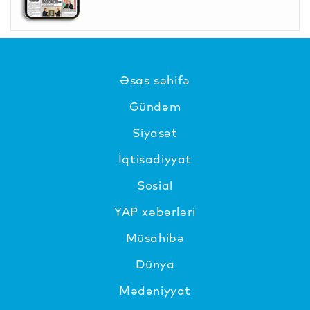
Əsas səhifə
Gündəm
Siyasət
İqtisadiyyat
Sosial
YAP xəbərləri
Müsahibə
Dünya
Mədəniyyat