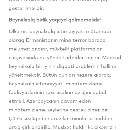
göstərilməlidir.
Beynəlxalq birlik yaqeyd qalmamalıdır!
Ölkəmiz beynəlxalq ictimaiyyəti mütəmadi
olaraq Ermənistanın mina terror barədə
məlumatlandırır, müxtəlif platformalar
çərçivəsində bu yöndə tədbirlər keçirir. Məqsəd
beynəlxalq birliyinin diqqəti problemin həllinə
yönəltməkdir. Bütün bunları nəzərə alaraq,
beynəlxalq ictimaiyyət minatəmizləmə
fəaliyyətlərinin təxirəsalınmazlığını qəbul
etməli, Azərbaycanın davam edən
minatəmizləmə səylərinə dəstək olmalıdır.
Çünki sözügedən ərazilər minalarla həddən
artıq çirkləndirilib. Müsbət haldır ki, ölkəmizin