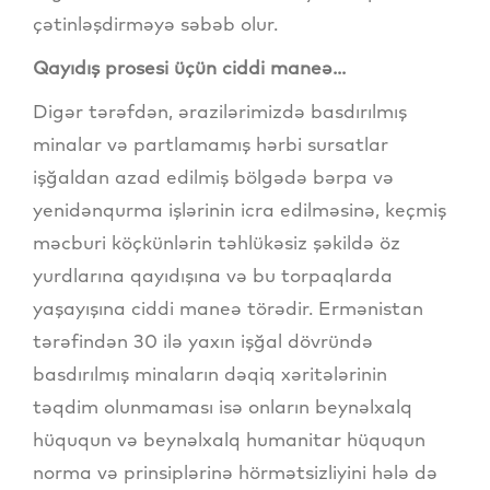
çətinləşdirməyə səbəb olur.
Qayıdış prosesi üçün ciddi maneə...
Digər tərəfdən, ərazilərimizdə basdırılmış
minalar və partlamamış hərbi sursatlar
işğaldan azad edilmiş bölgədə bərpa və
yenidənqurma işlərinin icra edilməsinə, keçmiş
məcburi köçkünlərin təhlükəsiz şəkildə öz
yurdlarına qayıdışına və bu torpaqlarda
yaşayışına ciddi maneə törədir. Ermənistan
tərəfindən 30 ilə yaxın işğal dövründə
basdırılmış minaların dəqiq xəritələrinin
təqdim olunmaması isə onların beynəlxalq
hüququn və beynəlxalq humanitar hüququn
norma və prinsiplərinə hörmətsizliyini hələ də