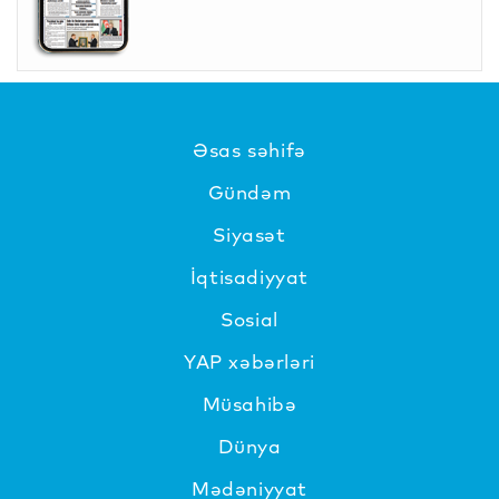
Əsas səhifə
Gündəm
Siyasət
İqtisadiyyat
Sosial
YAP xəbərləri
Müsahibə
Dünya
Mədəniyyat