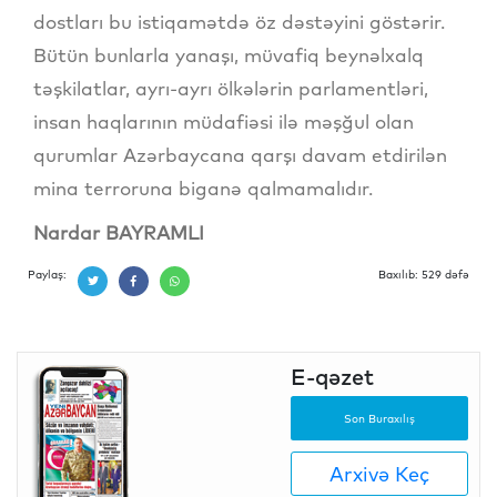
dostları bu istiqamətdə öz dəstəyini göstərir.
Bütün bunlarla yanaşı, müvafiq beynəlxalq
təşkilatlar, ayrı-ayrı ölkələrin parlamentləri,
insan haqlarının müdafiəsi ilə məşğul olan
qurumlar Azərbaycana qarşı davam etdirilən
mina terroruna biganə qalmamalıdır.
Nardar BAYRAMLI
Paylaş:
Baxılıb: 529 dəfə
E-qəzet
Son Buraxılış
Arxivə Keç