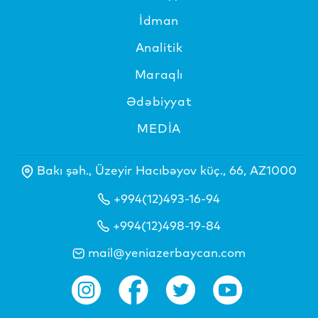
İdman
Analitik
Maraqlı
Ədəbiyyat
MEDİA
Bakı şəh., Üzeyir Hacıbəyov küç., 66, AZ1000
+994(12)493-16-94
+994(12)498-19-84
mail@yeniazerbaycan.com