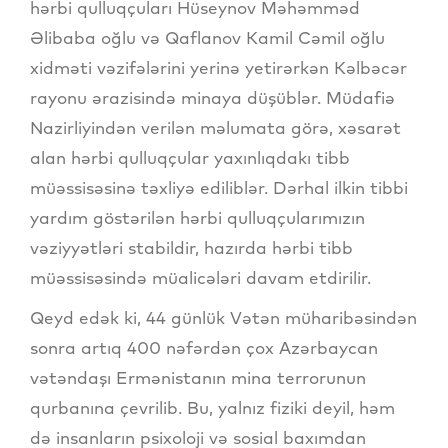
hərbi qulluqçuları Hüseynov Məhəmməd
Əlibaba oğlu və Qaflanov Kamil Cəmil oğlu
xidməti vəzifələrini yerinə yetirərkən Kəlbəcər
rayonu ərazisində minaya düşüblər. Müdafiə
Nazirliyindən verilən məlumata görə, xəsarət
alan hərbi qulluqçular yaxınlıqdakı tibb
müəssisəsinə təxliyə ediliblər. Dərhal ilkin tibbi
yardım göstərilən hərbi qulluqçularımızın
vəziyyətləri stabildir, hazırda hərbi tibb
müəssisəsində müalicələri davam etdirilir.
Qeyd edək ki, 44 günlük Vətən müharibəsindən
sonra artıq 400 nəfərdən çox Azərbaycan
vətəndaşı Ermənistanın mina terrorunun
qurbanına çevrilib. Bu, yalnız fiziki deyil, həm
də insanların psixoloji və sosial baxımdan