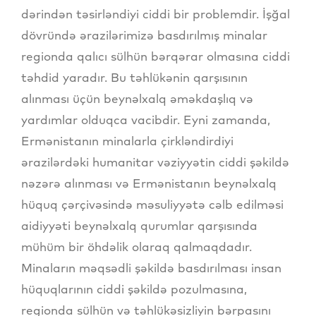
dərindən təsirləndiyi ciddi bir problemdir. İşğal
dövründə ərazilərimizə basdırılmış minalar
regionda qalıcı sülhün bərqərar olmasına ciddi
təhdid yaradır. Bu təhlükənin qarşısının
alınması üçün beynəlxalq əməkdaşlıq və
yardımlar olduqca vacibdir. Eyni zamanda,
Ermənistanın minalarla çirkləndirdiyi
ərazilərdəki humanitar vəziyyətin ciddi şəkildə
nəzərə alınması və Ermənistanın beynəlxalq
hüquq çərçivəsində məsuliyyətə cəlb edilməsi
aidiyyəti beynəlxalq qurumlar qarşısında
mühüm bir öhdəlik olaraq qalmaqdadır.
Minaların məqsədli şəkildə basdırılması insan
hüquqlarının ciddi şəkildə pozulmasına,
regionda sülhün və təhlükəsizliyin bərpasını