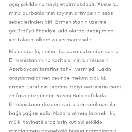
açıq şəkildə nümayiş etdirməkdədir. Xüsusilə,
mina qurbanlarının sayının artmasının əsas
səbəblərindən biri Ermənistanın üzərinə
götürdüyü öhdəliyə zidd olaraq dəqiq mina
xəritələrini ölkəmizə verməməsidir.
Məlumdur ki, müharibə başa çatandan sonra
Ermənistan mina xəritələrinin bir hissəsini
Azərbaycan tərəfinə təhvil vermişdi. Lakin
araşdırmalar nəticəsində məlum oldu ki,
erməni tərəfinin təqdim etdiyi xəritələrin cəmi
25 faizi düzgündür. Rəsmi Bakı dəfələrlə
Ermənistana düzgün xəritələrin verilməsi ilə
bağlı çağırış edib. Nəzərə almaq lazımdır ki,
mülki təyinatlı ərazilərin kütləvi şəkildə
minalanması beynəlxalq hüquq normalarının