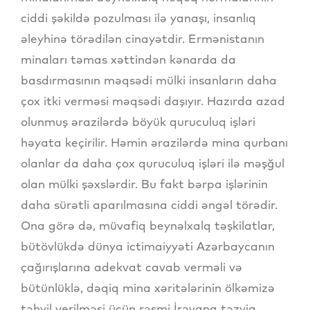
ciddi şəkildə pozulması ilə yanaşı, insanlıq
əleyhinə törədilən cinayətdir. Ermənistanın
minaları təmas xəttindən kənarda da
basdırmasının məqsədi mülki insanların daha
çox itki verməsi məqsədi daşıyır. Hazırda azad
olunmuş ərazilərdə böyük quruculuq işləri
həyata keçirilir. Həmin ərazilərdə mina qurbanı
olanlar da daha çox quruculuq işləri ilə məşğul
olan mülki şəxslərdir. Bu fakt bərpa işlərinin
daha sürətli aparılmasına ciddi əngəl törədir.
Ona görə də, müvafiq beynəlxalq təşkilatlar,
bütövlükdə dünya ictimaiyyəti Azərbaycanın
çağırışlarına adekvat cavab verməli və
bütünlüklə, dəqiq mina xəritələrinin ölkəmizə
təhvil verilməsi üçün rəsmi İrəvana təzyiq