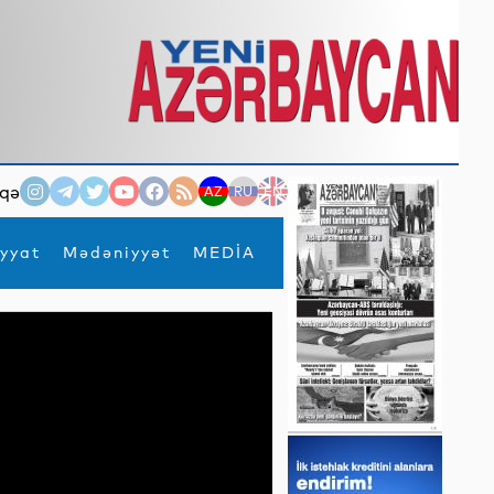
qə
AZ
RU
EN
yyat
Mədəniyyət
MEDİA
×