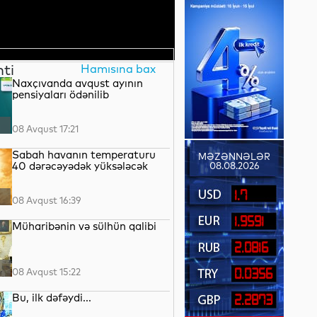
nti
Hamısına bax
Naxçıvanda avqust ayının
pensiyaları ödənilib
08 Avqust 17:21
Sabah havanın temperaturu
MƏZƏNNƏLƏR
40 dərəcəyədək yüksələcək
08.08.2026
1.7
08 Avqust 16:39
1.9591
Müharibənin və sülhün qalibi
2.0816
08 Avqust 15:22
0.0356
Bu, ilk dəfəydi...
2.2873