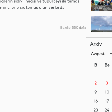
cilərin sidiyi, nəcisi və tüpürcəyi ilə təmas
iricilərlə sıx təmas olan yerlərdə
Siyasət
Baxılıb: 550 dəfə
Dünya
Arxiv
Gündəm
B
Be
2
3
Dünya
9
10
16
17
Elm
23
24