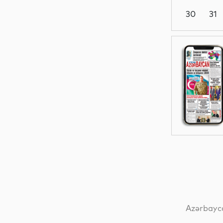
30
31
Dünya
Siyasət
Yeni
texnologiyalar
Analitik
Azərbayca