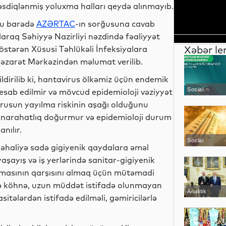
əsdiqlənmiş yoluxma halları qeydə alınmayıb.
u barədə
AZƏRTAC
-ın sorğusuna cavab
laraq Səhiyyə Nazirliyi nəzdində fəaliyyət
Xəbər le
östərən Xüsusi Təhlükəli İnfeksiyalara
əzarət Mərkəzindən məlumat verilib.
ildirilib ki, hantavirus ölkəmiz üçün endemik
Sosial
esab edilmir və mövcud epidemioloji vəziyyət
irusun yayılma riskinin aşağı olduğunu
çün narahatlıq doğurmur və epidemioloji durum
nılır.
Sosial
əhaliyə sadə gigiyenik qaydalara əməl
şayış və iş yerlərində sanitar-gigiyenik
aşmasının qarşısını almaq üçün mütəmadi
 və köhnə, uzun müddət istifadə olunmayan
Analitik
itələrdən istifadə edilməli, gəmiricilərlə