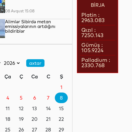
BİRJA
08 Avqust 15:08
Platin :
2963.083
Alimlər Sibirdə metan
emissiyalarının artdığını
Qızıl :
bildiriblər
7250.143
08 Avqust 13:24
Gümüş :
105.9224
Ermənistanın Baş naziri Nikol
Paşinyan Azərbaycan
Palladium :
Prezidenti İlham Əliyevə zəng
2330.768
edib
08 Avqust 12:35
Ça
Ç
Ca
C
Ş
Böyük Britaniyada enerji
borcları rekord həddə çatıb
1
4
5
6
7
8
08 Avqust 12:17
11
12
13
14
15
SDU rektorundan sumqayıtlı
abituriyentlərə çağırış
18
19
20
21
22
25
26
27
28
29
08 Avqust 12:06