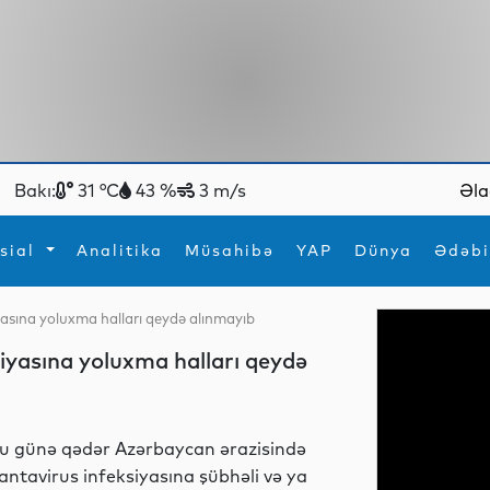
Bakı:
31 °C
43 %
3 m/s
Əla
sial
Analitika
Müsahibə
YAP
Dünya
Ədəbi
yasına yoluxma halları qeydə alınmayıb
ya
İdman
Maraqlı
iyasına yoluxma halları qeydə
İdman
Yeni texnologiyalar
u günə qədər Azərbaycan ərazisində
antavirus infeksiyasına şübhəli və ya