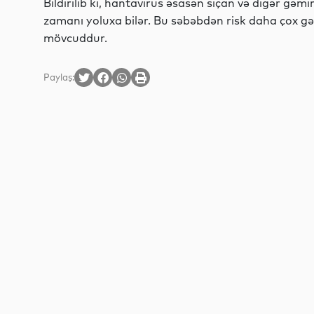
Bildirilib ki, hantavirus əsasən siçan və digər gəmiri
zamanı yoluxa bilər. Bu səbəbdən risk daha çox gəm
mövcuddur.
Paylaş: