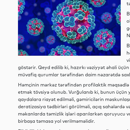
t
B
o
g
N
B
h
v
göstərir. Qeyd edilib ki, hazırkı vəziyyət əhali ü
müvafiq qurumlar tərəfindən daim nəzarətdə saxla
Həmçinin mərkəz tərəfindən profilaktik məqsədlə 
etmək tövsiyə olunub. Vurğulanıb ki, bunun üçün ya
qaydalara riayət edilməli, gəmiricilərin məskunl
deratizasiya tədbirləri görülməli, açıq sahələrdə
məkanlarda təmizlik işləri aparılarkən qoruyucu vas
birbaşa təmasa yol verilməməlidir.