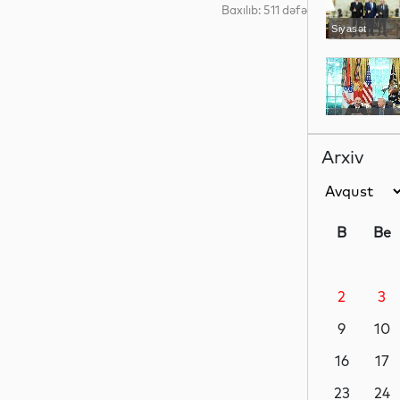
Baxılıb: 511 dəfə
Siyasət
Siyasət
Arxiv
Siyasət
B
Be
2
3
Dünya
9
10
16
17
Dünya
23
24