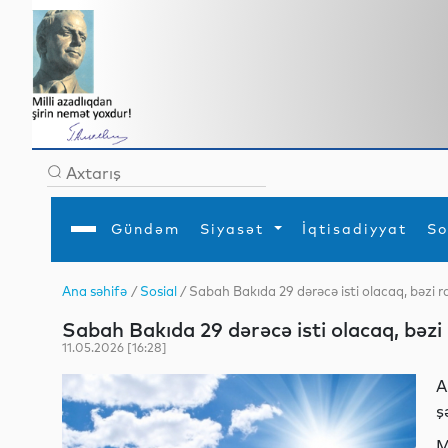
Gündəm
Siyasət
İqtisadiyyat
So
Ana səhifə
/
Sosial
/ Sabah Bakıda 29 dərəcə isti olacaq, bəzi
Ana səhifə
Ədəbiyyat
Siyasət
Sosial
Dün
Sabah Bakıda 29 dərəcə isti olacaq, bəz
Gündəm
MEDİA
Xarici siyasət
Turizm
İqtisadiyyat
Daxili siyasət
Elm
11.05.2026 [16:28]
YAP
Din
Analitika
Hadisə
A
Mədəniyyət
Diaspor
ş
Müsahibə
M