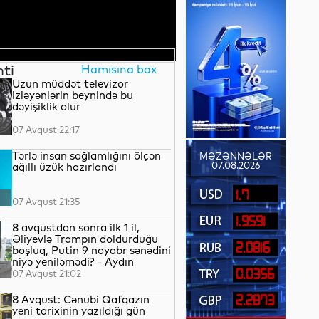
nti
Hamısına bax
Uzun müddət televizor
izləyənlərin beynində bu
dəyişiklik olur
07 Avqust 22:17
Tərlə insan sağlamlığını ölçən
MƏZƏNNƏLƏR
07.08.2026
ağıllı üzük hazırlandı
1.7
07 Avqust 21:35
1.9591
8 avqustdan sonra ilk 1 il,
Əliyevlə Trampın doldurduğu
2.0816
boşluq, Putin 9 noyabr sənədini
niyə yeniləmədi? - Aydın
QULİYEV yazır...
0.0356
07 Avqust 21:02
8 Avqust: Cənubi Qafqazın
2.2873
yeni tarixinin yazıldığı gün