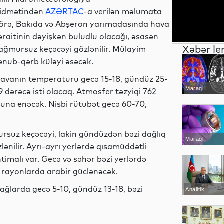
idmətindən
AZƏRTAC
-a verilən məlumata
örə, Bakıda və Abşeron yarımadasında hava
əraitinin dəyişkən buludlu olacağı, əsasən
Xəbər le
ağmursuz keçəcəyi gözlənilir. Mülayim
ənub-qərb küləyi əsəcək.
avanın temperaturu gecə 15-18, gündüz 25-
Maraqlı
9 dərəcə isti olacaq. Atmosfer təzyiqi 762
nuna enəcək. Nisbi rütubət gecə 60-70,
suz keçəcəyi, lakin gündüzdən bəzi dağlıq
Maraqlı
lənilir. Ayrı-ayrı yerlərdə qısamüddətli
timalı var. Gecə və səhər bəzi yerlərdə
 rayonlarda arabir güclənəcək.
ğlarda gecə 5-10, gündüz 13-18, bəzi
Analitik