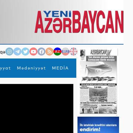
qə
AZ
RU
EN
yyat
Mədəniyyət
MEDİA
×