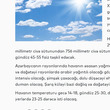
X
g
ş
y
c
H
2
millimetr civə sütunundan 756 millimetr civə sütu
gündüz 45-55 faiz təşkil edəcək.
Azərbaycanın rayonlarında havanın əsasən yağmur
və dağətəyi rayonlarda arabir yağıntılı olacağı göz
intensiv olacağı, şimşək çaxacağı, dolu düşəcəyi eh
duman olacaq. Şərq küləyi bəzi dağlıq və dağətəyi
Havanın temperaturu gecə 14-18, gündüz 25-30, da
yerlərdə 23-25 dərəcə isti olacaq.