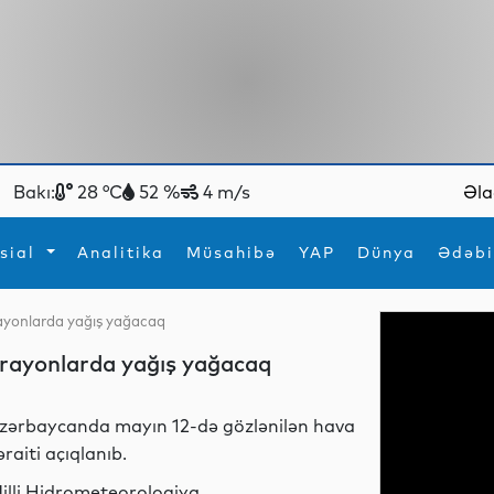
Bakı:
28 °C
52 %
4 m/s
Əla
sial
Analitika
Müsahibə
YAP
Dünya
Ədəbi
 rayonlarda yağış yağacaq
ya
İdman
Maraqlı
i rayonlarda yağış yağacaq
İdman
Yeni texnologiyalar
zərbaycanda mayın 12-də gözlənilən hava
əraiti açıqlanıb.
illi Hidrometeorologiya