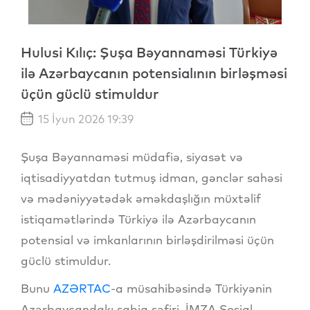
Hulusi Kılıç: Şuşa Bəyannaməsi Türkiyə
ilə Azərbaycanın potensialının birləşməsi
üçün güclü stimuldur
15 İyun 2026 19:39
Şuşa Bəyannaməsi müdafiə, siyasət və
iqtisadiyyatdan tutmuş idman, gənclər sahəsi
və mədəniyyətədək əməkdaşlığın müxtəlif
istiqamətlərində Türkiyə ilə Azərbaycanın
potensial və imkanlarının birləşdirilməsi üçün
güclü stimuldur.
Bunu
AZƏRTAC
-a müsahibəsində Türkiyənin
Azərbaycandakı sabiq səfiri, İMZA Sosial