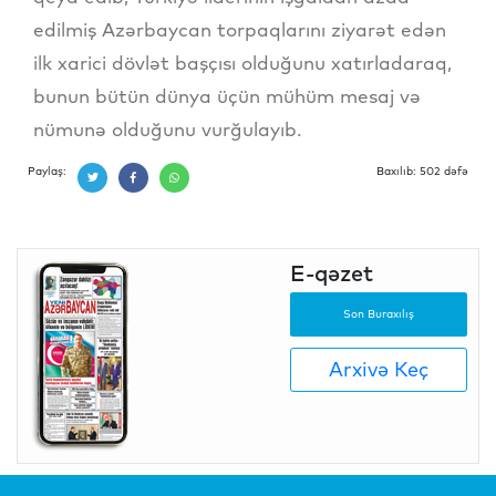
edilmiş Azərbaycan torpaqlarını ziyarət edən
ilk xarici dövlət başçısı olduğunu xatırladaraq,
bunun bütün dünya üçün mühüm mesaj və
nümunə olduğunu vurğulayıb.
Paylaş:
Baxılıb: 502 dəfə
E-qəzet
Son Buraxılış
Arxivə Keç