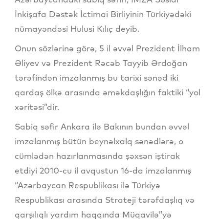
İnkişafa Dəstək İctimai Birliyinin Türkiyədəki
nümayəndəsi Hulusi Kılıç deyib.
Onun sözlərinə görə, 5 il əvvəl Prezident İlham
Əliyev və Prezident Rəcəb Tayyib Ərdoğan
tərəfindən imzalanmış bu tarixi sənəd iki
qardaş ölkə arasında əməkdaşlığın faktiki “yol
xəritəsi”dir.
Sabiq səfir Ankara ilə Bakının bundan əvvəl
imzalanmış bütün beynəlxalq sənədlərə, o
cümlədən hazırlanmasında şəxsən iştirak
etdiyi 2010-cu il avqustun 16-da imzalanmış
“Azərbaycan Respublikası ilə Türkiyə
Respublikası arasında Strateji tərəfdaşlıq və
qarşılıqlı yardım haqqında Müqavilə”yə