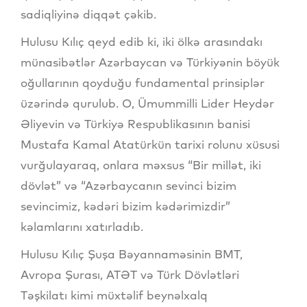
sadiqliyinə diqqət çəkib.
Hulusu Kılıç qeyd edib ki, iki ölkə arasındakı
münasibətlər Azərbaycan və Türkiyənin böyük
oğullarının qoyduğu fundamental prinsiplər
üzərində qurulub. O, Ümummilli Lider Heydər
Əliyevin və Türkiyə Respublikasının banisi
Mustafa Kamal Atatürkün tarixi rolunu xüsusi
vurğulayaraq, onlara məxsus “Bir millət, iki
dövlət” və “Azərbaycanın sevinci bizim
sevincimiz, kədəri bizim kədərimizdir”
kəlamlarını xatırladıb.
Hulusu Kılıç Şuşa Bəyannaməsinin BMT,
Avropa Şurası, ATƏT və Türk Dövlətləri
Təşkilatı kimi müxtəlif beynəlxalq