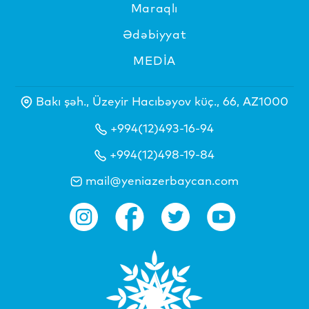
Maraqlı
Ədəbiyyat
MEDİA
Bakı şəh., Üzeyir Hacıbəyov küç., 66, AZ1000
+994(12)493-16-94
+994(12)498-19-84
mail@yeniazerbaycan.com