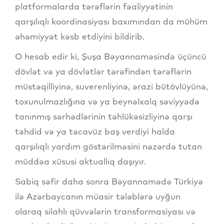
platformalarda tərəflərin fəaliyyətinin
qarşılıqlı koordinasiyası baxımından da mühüm
əhəmiyyət kəsb etdiyini bildirib.
O hesab edir ki, Şuşa Bəyannaməsində üçüncü
dövlət və ya dövlətlər tərəfindən tərəflərin
müstəqilliyinə, suverenliyinə, ərazi bütövlüyünə,
toxunulmazlığına və ya beynəlxalq səviyyədə
tanınmış sərhədlərinin təhlükəsizliyinə qarşı
təhdid və ya təcavüz baş verdiyi halda
qarşılıqlı yardım göstərilməsini nəzərdə tutan
müddəa xüsusi aktuallıq daşıyır.
Sabiq səfir daha sonra Bəyannamədə Türkiyə
ilə Azərbaycanın müasir tələblərə uyğun
olaraq silahlı qüvvələrin transformasiyası və