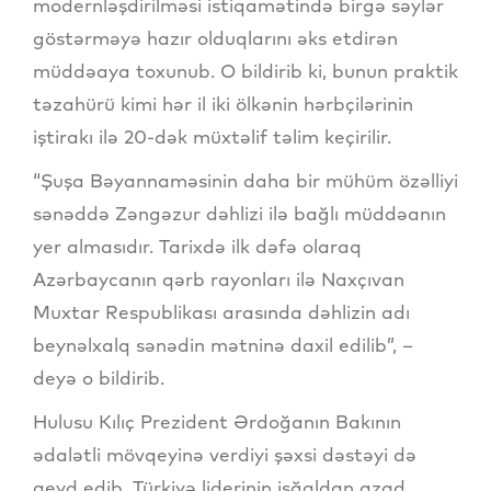
modernləşdirilməsi istiqamətində birgə səylər
göstərməyə hazır olduqlarını əks etdirən
müddəaya toxunub. O bildirib ki, bunun praktik
təzahürü kimi hər il iki ölkənin hərbçilərinin
iştirakı ilə 20-dək müxtəlif təlim keçirilir.
“Şuşa Bəyannaməsinin daha bir mühüm özəlliyi
sənəddə Zəngəzur dəhlizi ilə bağlı müddəanın
yer almasıdır. Tarixdə ilk dəfə olaraq
Azərbaycanın qərb rayonları ilə Naxçıvan
Muxtar Respublikası arasında dəhlizin adı
beynəlxalq sənədin mətninə daxil edilib”, –
deyə o bildirib.
Hulusu Kılıç Prezident Ərdoğanın Bakının
ədalətli mövqeyinə verdiyi şəxsi dəstəyi də
qeyd edib, Türkiyə liderinin işğaldan azad