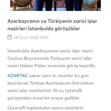
Azərbaycanın və Türkiyənin xarici işlər
nazirləri İstanbulda görüşüblər
08 İyun 2026 15:41
İstanbulda Azərbaycanın xarici işlər naziri
Ceyhun Bayramovla Türkiyənin xarici işlər
naziri Hakan Fidan arasında görüş keçirilib.
AZƏRTAC
xəbər verir ki, nazirlər bu gün
keçiriləcək Türkiyə-Azərbaycan-Gürcüstan
xarici işlər nazirlərinin 10-cu üçtərəfli
görüşündən əvvəl bir araya gəliblər.
Üçtərəfli toplantıdan sonra nazirlərin