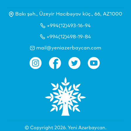
Bakı şəh., Üzeyir Hacıbəyov küç., 66, AZ1000
+994(12)493-16-94
+994(12)498-19-84
mail@yeniazerbaycan.com
© Copyright 2026.
Yeni Azərbaycan
.