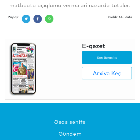
mətbuata açıqlama vermələri nəzərdə tutulur.
Paylaş:
Baxılıb: 445 dəfə
E-qəzet
Son Buraxılış
Arxivə Keç
Əsas səhifə
Gündəm