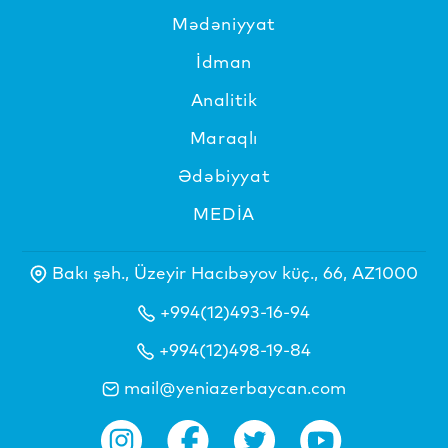
Mədəniyyat
İdman
Analitik
Maraqlı
Ədəbiyyat
MEDİA
Bakı şəh., Üzeyir Hacıbəyov küç., 66, AZ1000
+994(12)493-16-94
+994(12)498-19-84
mail@yeniazerbaycan.com