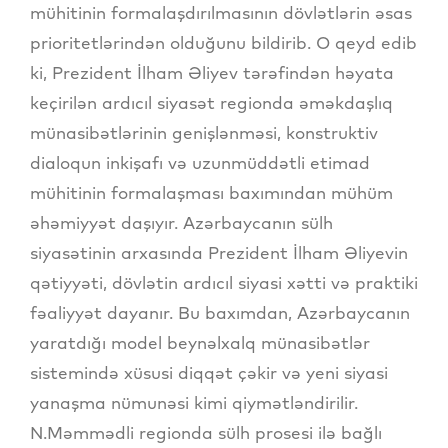
mühitinin formalaşdırılmasının dövlətlərin əsas
prioritetlərindən olduğunu bildirib. O qeyd edib
ki, Prezident İlham Əliyev tərəfindən həyata
keçirilən ardıcıl siyasət regionda əməkdaşlıq
münasibətlərinin genişlənməsi, konstruktiv
dialoqun inkişafı və uzunmüddətli etimad
mühitinin formalaşması baxımından mühüm
əhəmiyyət daşıyır. Azərbaycanın sülh
siyasətinin arxasında Prezident İlham Əliyevin
qətiyyəti, dövlətin ardıcıl siyasi xətti və praktiki
fəaliyyət dayanır. Bu baxımdan, Azərbaycanın
yaratdığı model beynəlxalq münasibətlər
sistemində xüsusi diqqət çəkir və yeni siyasi
yanaşma nümunəsi kimi qiymətləndirilir.
N.Məmmədli regionda sülh prosesi ilə bağlı