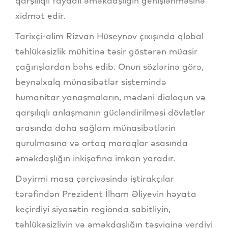
qarşılıqlı faydalı əməkdaşlığın genişlənməsinə
xidmət edir.
Tarixçi-alim Rizvan Hüseynov çıxışında qlobal
təhlükəsizlik mühitinə təsir göstərən müasir
çağırışlardan bəhs edib. Onun sözlərinə görə,
beynəlxalq münasibətlər sistemində
humanitar yanaşmaların, mədəni dialoqun və
qarşılıqlı anlaşmanın gücləndirilməsi dövlətlər
arasında daha sağlam münasibətlərin
qurulmasına və ortaq maraqlar əsasında
əməkdaşlığın inkişafına imkan yaradır.
Dəyirmi masa çərçivəsində iştirakçılar
tərəfindən Prezident İlham Əliyevin həyata
keçirdiyi siyasətin regionda sabitliyin,
təhlükəsizliyin və əməkdaşlığın təşviqinə verdiyi