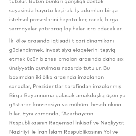
tutulur. Bütün bunları qarşılıqlı dəstək
sayəsində həyata keçirək. İş adamları birgə
istehsal proseslərini həyata keçirəcək, birgə
sərmayələr yatıraraq layihələr icra edəcəklər.
İki ölkə arasında iqtisadi-ticari dinamikanı
gücləndirmək, investisiya əlaqələrini təşviq
etmək üçün biznes icmaları arasında daha sıx
ünsiyyətin qurulması nəzərdə tutulur. Bu
baxımdan iki ölkə arasında imzalanan
sənədlər, Prezidentlər tərəfindən imzalanmış
Birgə Bəyannamə gələcək əməkdaşlıq üçün yol
göstərən konsepsiya və mühüm hesab oluna
bilər. Eyni zamanda, “Azərbaycan
Respublikasının Rəqəmsal İnkişaf və Nəqliyyat
Nazirliyi ilə İran İslam Respublikasının Yol və