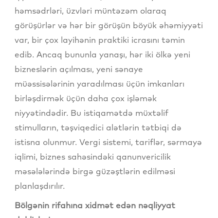
həmsədrləri, üzvləri müntəzəm olaraq
görüşürlər və hər bir görüşün böyük əhəmiyyəti
var, bir çox layihənin praktiki icrasını təmin
edib. Ancaq bununla yanaşı, hər iki ölkə yeni
bizneslərin açılması, yeni sənaye
müəssisələrinin yaradılması üçün imkanları
birləşdirmək üçün daha çox işləmək
niyyətindədir. Bu istiqamətdə müxtəlif
stimulların, təşviqedici alətlərin tətbiqi də
istisna olunmur. Vergi sistemi, tariflər, sərmayə
iqlimi, biznes sahəsindəki qanunvericilik
məsələlərində birgə güzəştlərin edilməsi
planlaşdırılır.
Bölgənin rifahına xidmət edən nəqliyyat