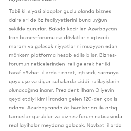
Təbii ki, siyasi əlaqələr güclü olanda biznes
dairələri də öz fəaliyyətlərini buna uyğun
şəkildə qururlar. Bakıda keçirilən Azərbaycan-
İran biznes-forumu isə dövlətlərin iqtisadi
məram və gələcək niyyətlərini müəyyən edən
möhkəm platforma hesab edilə bilər. Biznes-
forumun nəticələrindən irəli gələrək hər iki
tərəf növbəti illərdə ticarət, iqtisadi, sərmayə
qoyuluşu və digər sahələrdə ciddi irəliləyişlərin
olunacağına inanır. Prezident İlham Əliyevin
qeyd etdiyi kimi İrandan gələn 120-dən çox iş
adamı Azərbaycanda öz həmkarları ilə artıq
təmaslar qurublar və biznes-forum nəticəsində
real layihələr meydana gələcək. Növbəti illərdə