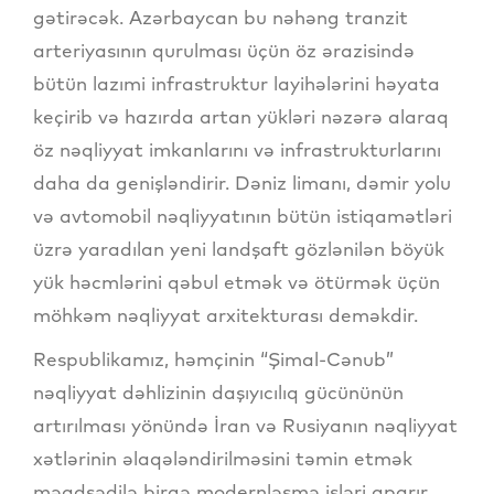
gətirəcək. Azərbaycan bu nəhəng tranzit
arteriyasının qurulması üçün öz ərazisində
bütün lazımi infrastruktur layihələrini həyata
keçirib və hazırda artan yükləri nəzərə alaraq
öz nəqliyyat imkanlarını və infrastrukturlarını
daha da genişləndirir. Dəniz limanı, dəmir yolu
və avtomobil nəqliyyatının bütün istiqamətləri
üzrə yaradılan yeni landşaft gözlənilən böyük
yük həcmlərini qəbul etmək və ötürmək üçün
möhkəm nəqliyyat arxitekturası deməkdir.
Respublikamız, həmçinin “Şimal-Cənub”
nəqliyyat dəhlizinin daşıyıcılıq gücününün
artırılması yönündə İran və Rusiyanın nəqliyyat
xətlərinin əlaqələndirilməsini təmin etmək
məqdsədilə birgə modernləşmə işləri aparır.