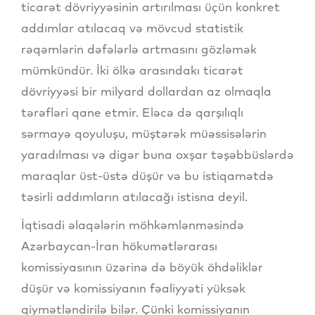
ticarət dövriyyəsinin artırılması üçün konkret
addımlar atılacaq və mövcud statistik
rəqəmlərin dəfələrlə artmasını gözləmək
mümkündür. İki ölkə arasındakı ticarət
dövriyyəsi bir milyard dollardan az olmaqla
tərəfləri qane etmir. Eləcə də qarşılıqlı
sərmayə qoyuluşu, müştərək müəssisələrin
yaradılması və digər buna oxşar təşəbbüslərdə
maraqlar üst-üstə düşür və bu istiqamətdə
təsirli addımların atılacağı istisna deyil.
İqtisadi əlaqələrin möhkəmlənməsində
Azərbaycan-İran hökumətlərarası
komissiyasının üzərinə də böyük öhdəliklər
düşür və komissiyanın fəaliyyəti yüksək
qiymətləndirilə bilər. Çünki komissiyanın