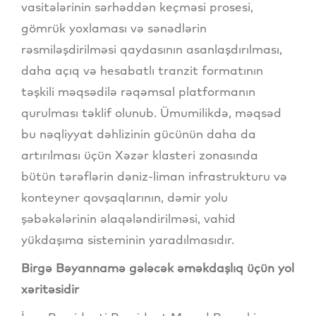
vasitələrinin sərhəddən keçməsi prosesi,
gömrük yoxlaması və sənədlərin
rəsmiləşdirilməsi qaydasının asanlaşdırılması,
daha açıq və hesabatlı tranzit formatının
təşkili məqsədilə rəqəmsal platformanın
qurulması təklif olunub. Ümumilikdə, məqsəd
bu nəqliyyat dəhlizinin gücünün daha da
artırılması üçün Xəzər klasteri zonasında
bütün tərəflərin dəniz-liman infrastrukturu və
konteyner qovşaqlarının, dəmir yolu
şəbəkələrinin əlaqələndirilməsi, vahid
yükdaşıma sisteminin yaradılmasıdır.
Birgə Bəyannamə gələcək əməkdaşlıq üçün yol
xəritəsidir