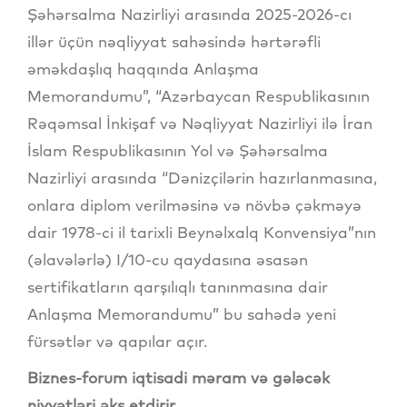
Şəhərsalma Nazirliyi arasında 2025-2026-cı
illər üçün nəqliyyat sahəsində hərtərəfli
əməkdaşlıq haqqında Anlaşma
Memorandumu”, “Azərbaycan Respublikasının
Rəqəmsal İnkişaf və Nəqliyyat Nazirliyi ilə İran
İslam Respublikasının Yol və Şəhərsalma
Nazirliyi arasında “Dənizçilərin hazırlanmasına,
onlara diplom verilməsinə və növbə çəkməyə
dair 1978-ci il tarixli Beynəlxalq Konvensiya”nın
(əlavələrlə) I/10-cu qaydasına əsasən
sertifikatların qarşılıqlı tanınmasına dair
Anlaşma Memorandumu” bu sahədə yeni
fürsətlər və qapılar açır.
Biznes-forum iqtisadi məram və gələcək
niyyətləri əks etdirir