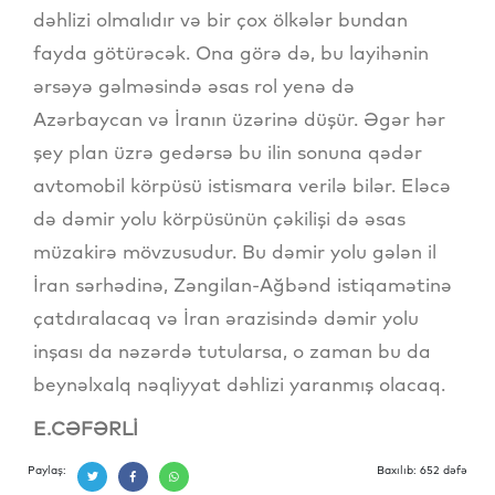
dəhlizi olmalıdır və bir çox ölkələr bundan
fayda götürəcək. Ona görə də, bu layihənin
ərsəyə gəlməsində əsas rol yenə də
Azərbaycan və İranın üzərinə düşür. Əgər hər
şey plan üzrə gedərsə bu ilin sonuna qədər
avtomobil körpüsü istismara verilə bilər. Eləcə
də dəmir yolu körpüsünün çəkilişi də əsas
müzakirə mövzusudur. Bu dəmir yolu gələn il
İran sərhədinə, Zəngilan-Ağbənd istiqamətinə
çatdıralacaq və İran ərazisində dəmir yolu
inşası da nəzərdə tutularsa, o zaman bu da
beynəlxalq nəqliyyat dəhlizi yaranmış olacaq.
E.CƏFƏRLİ
Paylaş:
Baxılıb: 652 dəfə