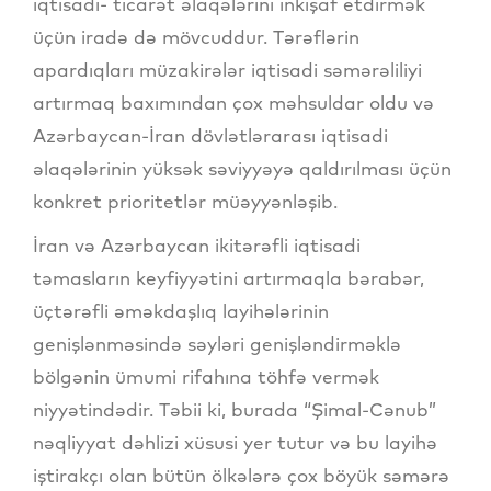
iqtisadi- ticarət əlaqələrini inkişaf etdirmək
üçün iradə də mövcuddur. Tərəflərin
apardıqları müzakirələr iqtisadi səmərəliliyi
artırmaq baxımından çox məhsuldar oldu və
Azərbaycan-İran dövlətlərarası iqtisadi
əlaqələrinin yüksək səviyyəyə qaldırılması üçün
konkret prioritetlər müəyyənləşib.
İran və Azərbaycan ikitərəfli iqtisadi
təmasların keyfiyyətini artırmaqla bərabər,
üçtərəfli əməkdaşlıq layihələrinin
genişlənməsində səyləri genişləndirməklə
bölgənin ümumi rifahına töhfə vermək
niyyətindədir. Təbii ki, burada “Şimal-Cənub”
nəqliyyat dəhlizi xüsusi yer tutur və bu layihə
iştirakçı olan bütün ölkələrə çox böyük səmərə