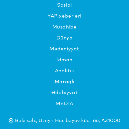
Sosial
YAP xəbərləri
Müsahibə
Dünya
Mədəniyyat
İdman
Analitik
Maraqlı
Ədəbiyyat
MEDİA
Bakı şəh., Üzeyir Hacıbəyov küç., 66, AZ1000