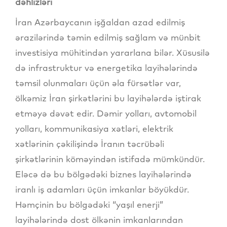
dəhlizləri
İran Azərbaycanın işğaldan azad edilmiş
ərazilərində təmin edilmiş sağlam və münbit
investisiya mühitindən yararlana bilər. Xüsusilə
də infrastruktur və energetika layihələrində
təmsil olunmaları üçün əla fürsətlər var,
ölkəmiz İran şirkətlərini bu layihələrdə iştirak
etməyə dəvət edir. Dəmir yolları, avtomobil
yolları, kommunikasiya xətləri, elektrik
xətlərinin çəkilişində İranın təcrübəli
şirkətlərinin köməyindən istifadə mümkündür.
Eləcə də bu bölgədəki biznes layihələrində
iranlı iş adamları üçün imkanlar böyükdür.
Həmçinin bu bölgədəki “yaşıl enerji”
layihələrində dost ölkənin imkanlarından