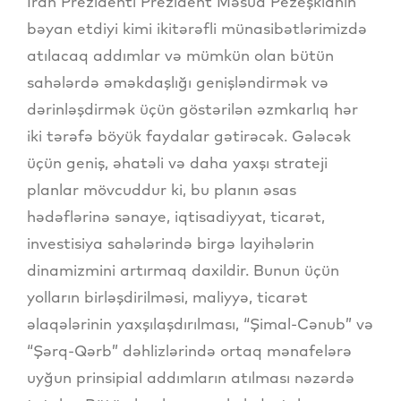
İran Prezidenti Prezident Məsud Pezeşkianın
bəyan etdiyi kimi ikitərəfli münasibətlərimizdə
atılacaq addımlar və mümkün olan bütün
sahələrdə əməkdaşlığı genişləndirmək və
dərinləşdirmək üçün göstərilən əzmkarlıq hər
iki tərəfə böyük faydalar gətirəcək. Gələcək
üçün geniş, əhatəli və daha yaxşı strateji
planlar mövcuddur ki, bu planın əsas
hədəflərinə sənaye, iqtisadiyyat, ticarət,
investisiya sahələrində birgə layihələrin
dinamizmini artırmaq daxildir. Bunun üçün
yolların birləşdirilməsi, maliyyə, ticarət
əlaqələrinin yaxşılaşdırılması, “Şimal-Cənub” və
“Şərq-Qərb” dəhlizlərində ortaq mənafelərə
uyğun prinsipial addımların atılması nəzərdə