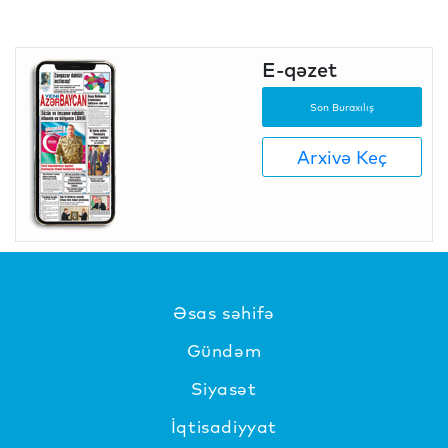
E-qəzet
Son Buraxılış
Arxivə Keç
Əsas səhifə
Gündəm
Siyasət
İqtisadiyyat