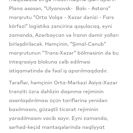
Plana əsasən, “Ulyanovsk- Bakı - Astara”
marşrutu “Orta Volqa - Xəzər dənizi - Fars
körfəzi” logistika zəncirinə qoşulacaq, eyni
zamanda, Azərbaycan və İranın dəmir yolları
birləşdiriləcək. Həmçinin, “Şimal-Cənub”
marşrutunun “Trans-Xəzər” bölməsinin də bu
inteqrasiya blokuna cəlb edilməsi
istiqamətində də fəal iş aparılmaqdadır.
Tərəflər, həmçinin Orta-Mərkəzi Asiya-Xəzər
tranziti üzrə dəhlizin daşınma rejiminin
asanlaşdırılması üçün tariflərinə yenidən
baxılmasını, güzəştli ticarət rejiminin
yaradılmasını vacib sayır. Eyni zamanda,
sərhəd-keçid məntəqələrində nəqliyyat