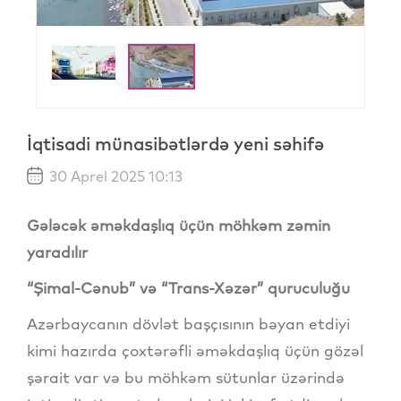
İqtisadi münasibətlərdə yeni səhifə
30 Aprel 2025 10:13
Gələcək əməkdaşlıq üçün möhkəm zəmin
yaradılır
“Şimal-Cənub” və “Trans-Xəzər” quruculuğu
Azərbaycanın dövlət başçısının bəyan etdiyi
kimi hazırda çoxtərəfli əməkdaşlıq üçün gözəl
şərait var və bu möhkəm sütunlar üzərində