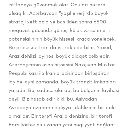
istifadəyə güvənmək olar. Onu da nəzərə
alsaq ki, Azərbaycan “yaşıl enerji”də böyük
strateji xətt açıb və beş ildən sonra 6500
meqavat gücündə günəş, külək və su enerji
potensialınının böyük hissəsi ixraca yönələcək.
Bu prosesdə İran da iştirak edə bilər. Yaxud,
Araz dəhlizi layihəsi böyük diqqət cəlb edir.
Azərbaycanın əsas hissəsini Naxçıvan Muxtar
Respublikası ilə İran ərazisindən birləşdirən
layihə. eyni zamanda, böyük tranzit imkanları
yaradır. Bu, sadəcə olaraq, bu bölgənin layihəsi
deyil. Biz hesab edirik ki, bu, Asiyadan
Avropaya uzanan nəqliyyat dəhlizinin bir qolu
olmalıdır. Bir tərəfi Aralıq dənizinə, bir tərəfi
Fars körfəzinə uzanan yeni nəqliyyat bağlantı