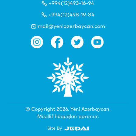
+994(12)493-16-94
+994(12)498-19-84
mail@yeniazerbaycan.com
© Copyright 2026.
Yeni Azərbaycan
.
Müəllif hüquqları qorunur.
Site By