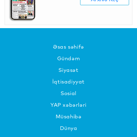
Əsas səhifə
Gündəm
Siyasət
İqtisadiyyat
Sosial
YAP xəbərləri
Müsahibə
Dünya