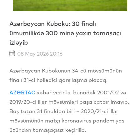
Azərbaycan Kuboku: 30 finalı
ümumilikdə 300 minə yaxın tamaşaçı
izləyib
08 May 2026 20:16
Azərbaycan Kubokunun 34-cü mövsümünün
finalı 31-ci həlledici qarşılaşma olacaq.
AZƏRTAC
xəbər verir ki, bunadək 2001/02 və
2019/20-ci illər mövsümləri başa çatdırılmayıb.
Baş tutan 31 finaldan biri – 2020/21-ci illər
mövsümünün matçı koronavirus pandemiyası
üzündən tamaşaçısız keçirilib.