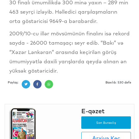
30 finalı ümumilikdə 300 minə yaxın – 289 min
463 seyrçi izləyib. Həlledici qarşılaşmaların
orta göstəricisi 9649-a bərabərdir.
2009/10-cu illər mövsümünün finalını isə rekord
sayda - 26000 tamaşaçı seyr edib. “Bakı” və
“Xəzər Lənkəran” arasında keçirilən görüş
ümumiyyətlə daxili yarışlarda qeydə alınan ən
yüksək göstəricidir.
Paylaş:
Baxılıb: 530 dəfə
E-qəzet
Son Buraxılış
Arxivə Keç