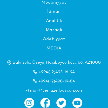
Mədəniyyat
İdman
Analitik
Maraqlı
Ədəbiyyat
MEDİA
Bakı şəh., Üzeyir Hacıbəyov küç., 66, AZ1000
+994(12)493-16-94
+994(12)498-19-84
mail@yeniazerbaycan.com