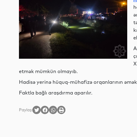
h
ə
t
k
e
A
ç
X
etmək mümkün olmayıb.
Hadisə yerinə hüquq-mühafizə orqanlarının əməkda
Faktla bağlı araşdırma aparılır.
Paylaş: