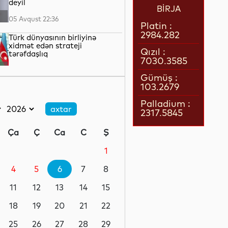
deyil
BİRJA
05 Avqust 22:36
Platin :
2984.282
Türk dünyasının birliyinə
xidmət edən strateji
Qızıl :
tərəfdaşlıq
7030.3585
05 Avqust 22:23
Gümüş :
103.2679
“Qarabağ” “Dinamo” ilə oyun
üçün Polşaya yola düşüb
Palladium :
2317.5845
05 Avqust 22:19
Ça
Ç
Ca
C
Ş
Pit Heqset ABŞ Silahlı
Qüvvələrinin əsas sursat
1
ehtiyatlarının tükəndiyini
təkzib edib
4
5
6
7
8
05 Avqust 21:57
11
12
13
14
15
Qızılın qiyməti 4200 dolları
ötüb
18
19
20
21
22
25
26
27
28
29
05 Avqust 21:37