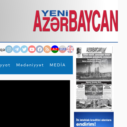
qə
AZ
RU
EN
yyat
Mədəniyyət
MEDİA
×