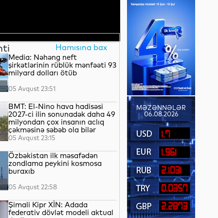
nti
Hamısına bax
Media: Nəhəng neft
şirkətlərinin rüblük mənfəəti 93
milyard dolları ötüb
05 Avqust 23:51
BMT: El-Nino hava hadisəsi
MƏZƏNNƏLƏR
2027-ci ilin sonunadək daha 49
06.08.2026
milyondan çox insanın aclıq
çəkməsinə səbəb ola bilər
1.7
05 Avqust 23:15
1.961
Özbəkistan ilk məsafədən
zondlama peykini kosmosa
2.1031
buraxıb
05 Avqust 22:58
0.0357
Şimali Kipr XİN: Adada
2.2873
federativ dövlət modeli aktual