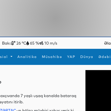
Bakı:
26 °C
65 %
10 m/s
Əla
sial
Analitika
Müsahibə
YAP
Dünya
Ədəbi
ya
İdman
Maraqlı
b
İdman
Yeni texnologiyalar
axçıvanda 7 yaşlı uşaq kanalda bataraq
əyatını itirib.
ZƏRTAC
-ın bölgə müxbiri xəbər verir ki,