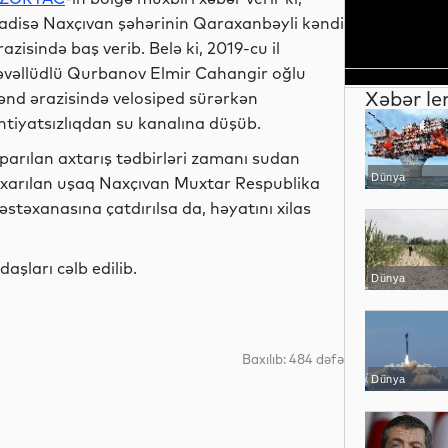
adisə Naxçıvan şəhərinin Qaraxanbəyli kəndi
razisində baş verib. Belə ki, 2019-cu il
əvəllüdlü Qurbanov Elmir Cahangir oğlu
Xəbər le
ənd ərazisində velosiped sürərkən
htiyatsızlıqdan su kanalına düşüb.
parılan axtarış tədbirləri zamanı sudan
Dünya
ıxarılan uşaq Naxçıvan Muxtar Respublika
əstəxanasına çatdırılsa da, həyatını xilas
şları cəlb edilib.
Dünya
Baxılıb: 484 dəfə
Dünya