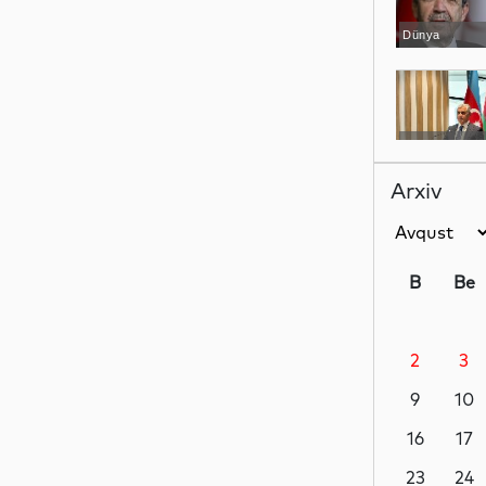
Dünya
YAP xəbərləri
Arxiv
İdman
B
Be
2
3
Dünya
9
10
16
17
İqtisadiyyat
23
24