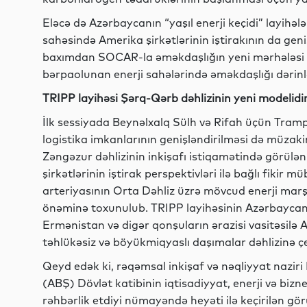
Eləcə də Azərbaycanın “yaşıl enerji keçidi” layihələ
sahəsində Amerika şirkətlərinin iştirakının da geni
baxımdan SOCAR-la əməkdaşlığın yeni mərhələsi AB
bərpaolunan enerji sahələrində əməkdaşlığı dərinl
TRIPP layihəsi Şərq-Qərb dəhlizinin yeni modelidi
İlk sessiyada Beynəlxalq Sülh və Rifah üçün Tram
logistika imkanlarının genişləndirilməsi də müzaki
Zəngəzur dəhlizinin inkişafı istiqamətində görülən 
şirkətlərinin iştirak perspektivləri ilə bağlı fikir m
arteriyasının Orta Dəhliz üzrə mövcud enerji mar
önəminə toxunulub. TRIPP layihəsinin Azərbaycanın
Ermənistan və digər qonşuların ərazisi vasitəsilə A
təhlükəsiz və böyükmiqyaslı daşımalar dəhlizinə çe
Qeyd edək ki, rəqəmsal inkişaf və nəqliyyat nazir
(ABŞ) Dövlət katibinin iqtisadiyyat, enerji və biz
rəhbərlik etdiyi nümayəndə heyəti ilə keçirilən g