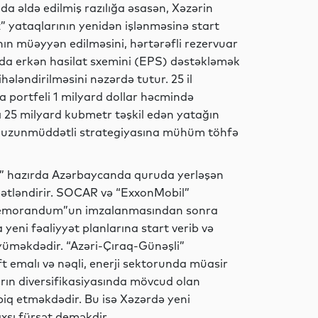
İqtisadiyyat
a əldə edilmiş razılığa əsasən, Xəzərin
yataqlarının yenidən işlənməsinə start
rının müəyyən edilməsini, hərtərəfli rezervuar
rda erkən hasilat sxemini (EPS) dəstəkləmək
Dünya
ələndirilməsini nəzərdə tutur. 25 il
 portfeli 1 milyard dollar həcmində
rı 25 milyard kubmetr təşkil edən yatağın
ə uzunmüddətli strategiyasına mühüm töhfə
Dünya
l” hazırda Azərbaycanda quruda yerləşən
ymətləndirir. SOCAR və “ExxonMobil”
Memorandum”un imzalanmasından sonra
Dünya
eni fəaliyyət planlarına start verib və
yüməkdədir. “Azəri-Çıraq-Günəşli”
t emalı və nəqli, enerji sektorunda müasir
arın diversifikasiyasında mövcud olan
İqtisadiyyat
tbiq etməkdədir. Bu isə Xəzərdə yeni
xşı fürsət deməkdir.