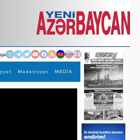
qə
AZ
RU
EN
yyat
Mədəniyyət
MEDİA
×