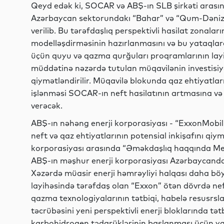
Qeyd edək ki, SOCAR və ABŞ-ın SLB şirkəti arasınd
Azərbaycan sektorundakı “Bahar” və “Qum-Dəniz” 
verilib. Bu tərəfdaşlıq perspektivli hasilat zonala
modelləşdirməsinin hazırlanmasını və bu yataqla
üçün quyu və qazma qurğuları proqramlarının layih
müddətinə nəzərdə tutulan müqavilənin investisiya
qiymətləndirilir. Müqavilə blokunda qaz ehtiyatla
işlənməsi SOCAR-ın neft hasilatının artmasına v
verəcək.
ABŞ-ın nəhəng enerji korporasiyası - “ExxonMobi
neft və qaz ehtiyatlarının potensial inkişafını qi
korporasiyası arasında “Əməkdaşlıq haqqında 
ABŞ-ın məşhur enerji korporasiyası Azərbaycanda y
Xəzərdə müasir enerji həmrəyliyi halqası daha bö
layihəsində tərəfdaş olan “Exxon” ötən dövrdə nef
qazma texnologiyalarının tətbiqi, habelə resusrsl
təcrübəsini yeni perspektivli enerji bloklarında tə
karbohidrogen tədarüklərinin başlanması üçün ya