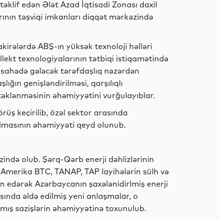
 təklif edən Ələt Azad İqtisadi Zonası daxil
rının təşviqi imkanları diqqət mərkəzində
Dünya
kirələrdə ABŞ-ın yüksək texnoloji həlləri
llekt texnologiyalarının tətbiqi istiqamətində
bu sahədə gələcək tərəfdaşlıq nəzərdən
İqtisadiyyat
şlığın genişləndirilməsi, qarşılıqlı
əstəklənməsinin əhəmiyyətini vurğulayıblar.
örüş keçirilib, özəl sektor arasında
Dünya
rulmasının əhəmiyyəti qeyd olunub.
ində olub. Şərq-Qərb enerji dəhlizlərinin
merika BTC, TANAP, TAP layihələrin sülh və
Elm
əyan edərək Azərbaycanın şaxələnidirlmiş enerji
arasında əldə edilmiş yeni anlaşmalar, o
mış sazişlərin əhəmiyyətinə toxunulub.