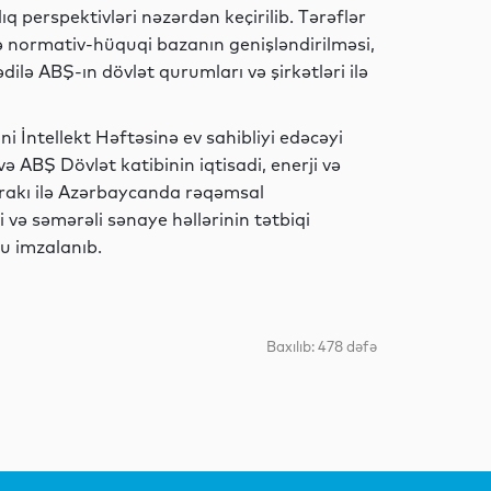
 perspektivləri nəzərdən keçirilib. Tərəflər
Sosial
ndə normativ-hüquqi bazanın genişləndirilməsi,
ilə ABŞ-ın dövlət qurumları və şirkətləri ilə
Mədəniyyət
i İntellekt Həftəsinə ev sahibliyi edəcəyi
ə ABŞ Dövlət katibinin iqtisadi, enerji və
irakı ilə Azərbaycanda rəqəmsal
 və səmərəli sənaye həllərinin tətbiqi
Dünya
lu imzalanıb.
Baxılıb: 478 dəfə
Dünya
Dünya