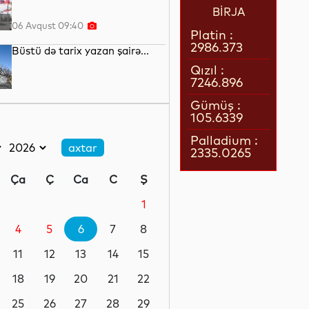
BİRJA
06 Avqust 09:40
Platin :
2986.373
Büstü də tarix yazan şairə...
Qızıl :
7246.896
06 Avqust 09:20
Gümüş :
105.6339
Vətənlə bağları
möhkəmləndirən layihə
Palladium :
2335.0265
06 Avqust 09:05
Ça
Ç
Ca
C
Ş
Media: Nəhəng neft
şirkətlərinin rüblük mənfəəti 93
1
milyard dolları ötüb
4
5
6
7
8
05 Avqust 23:51
11
12
13
14
15
BMT: El-Nino hava hadisəsi
2027-ci ilin sonunadək daha 49
18
19
20
21
22
milyondan çox insanın aclıq
çəkməsinə səbəb ola bilər
25
26
27
28
29
05 Avqust 23:15