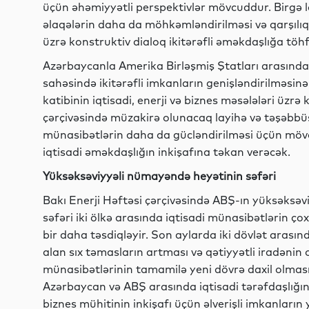
üçün əhəmiyyətli perspektivlər mövcuddur. Birgə l
əlaqələrin daha da möhkəmləndirilməsi və qarşılıql
üzrə konstruktiv dialoq ikitərəfli əməkdaşlığa töh
Azərbaycanla Amerika Birləşmiş Ştatları arasında bi
sahəsində ikitərəfli imkanların genişləndirilməsin
katibinin iqtisadi, enerji və biznes məsələləri üzrə 
çərçivəsində müzakirə olunacaq layihə və təşəbbüslər
münasibətlərin daha da gücləndirilməsi üçün mö
iqtisadi əməkdaşlığın inkişafına təkan verəcək.
Yüksəksəviyyəli nümayəndə heyətinin səfəri
Bakı Enerji Həftəsi çərçivəsində ABŞ-ın yüksəks
səfəri iki ölkə arasında iqtisadi münasibətlərin ço
bir daha təsdiqləyir. Son aylarda iki dövlət arasınd
alan sıx təmasların artması və qətiyyətli iradəni
münasibətlərinin tamamilə yeni dövrə daxil olması
Azərbaycan və ABŞ arasında iqtisadi tərəfdaşlığın
biznes mühitinin inkişafı üçün əlverişli imkanları