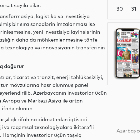
sət sayıla bilər.
30
31
ansformasiya, logistika və investisiya
lmiş bir sıra sənədlərin imzalanması isə
Dünya
inləşməsinə, yeni investisiya layihələrinin
fdaşlığın daha da möhkəmlənməsinə töhfə
a texnologiya və innovasiyanın transferinin
Dünya
aq doğurur
lar, ticarət və tranzit, enerji təhlükəsizliyi,
ruktur mövzularına həsr olunmuş panel
YAP xəbərləri
əyərləndirilib. Azərbaycanın investorlar üçün
in Avropa və Mərkəzi Asiya ilə artan
 ifadə olunub.
arşılıqlı rifahına xidmət edən iqtisadi
İdman
ji və rəqəmsal texnologiyalara ikitərəfli
Azərbayca
b. Həmçinin investorlar üçün təşviq