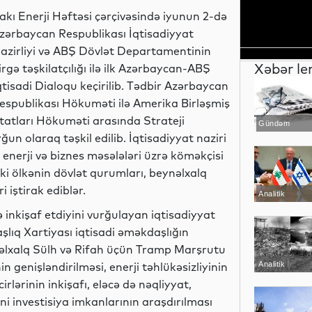
akı Enerji Həftəsi çərçivəsində iyunun 2-də
zərbaycan Respublikası İqtisadiyyat
azirliyi və ABŞ Dövlət Departamentinin
Xəbər le
irgə təşkilatçılığı ilə ilk Azərbaycan-ABŞ
qtisadi Dialoqu keçirilib. Tədbir Azərbaycan
espublikası Hökuməti ilə Amerika Birləşmiş
tatları Hökuməti arasında Strateji
Gündəm
n olaraq təşkil edilib. İqtisadiyyat naziri
 enerji və biznes məsələləri üzrə köməkçisi
iki ölkənin dövlət qurumları, beynəlxalq
 iştirak ediblər.
Analitik
inkişaf etdiyini vurğulayan iqtisadiyyat
aşlıq Xartiyası iqtisadi əməkdaşlığın
lxalq Sülh və Rifah üçün Tramp Marşrutu
n genişləndirilməsi, enerji təhlükəsizliyinin
Analitik
irlərinin inkişafı, eləcə də nəqliyyat,
ni investisiya imkanlarının araşdırılması