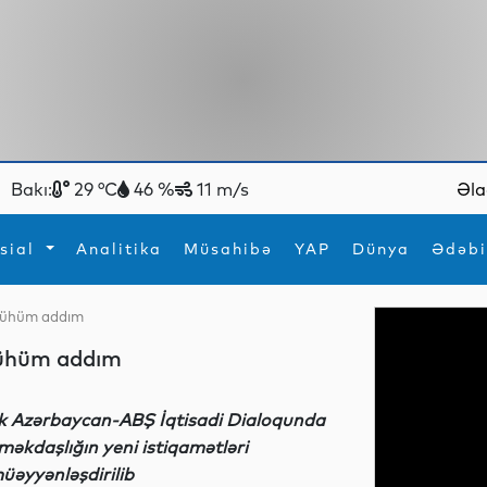
Bakı:
29 °C
46 %
11 m/s
Əla
sial
Analitika
Müsahibə
YAP
Dünya
Ədəbi
 mühüm addım
ya
İdman
Maraqlı
mühüm addım
İdman
Yeni texnologiyalar
lk Azərbaycan-ABŞ İqtisadi Dialoqunda
məkdaşlığın yeni istiqamətləri
üəyyənləşdirilib