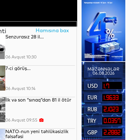
nti
Hamısına bax
Senzurasız 28 il...
06 Avqust 10:30
7-ci görüş...
MƏZƏNNƏLƏR
06.08.2026
1.7
06 Avqust 10:14
1.9633
İlk və son “sınaq”dan 81 il ötür
2.1023
06 Avqust 09:55
0.0357
NATO-nun yeni təhlükəsizlik
2.2882
fəlsəfəsi