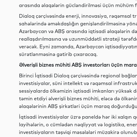
arasında əlaqələrin gücləndirilməsi üçün mühüm für
Dialoq çərçivəsində enerji, innovasiya, rəqəmsal tr
sahələrində əməkdaşlığın genişləndirilməsinə yönə
Azərbaycan və ABŞ arasında iqtisadi əlaqələrin dər
reallaşdırılmasına və uzunmüddətli strateji tərə
verəcək. Eyni zamanda, Azərbaycan iqtisadiyyatın
sürətlənməsinə gətirib çıxaracaq.
Əlverişli biznes mühiti ABŞ investorları üçün mar
Birinci İqtisadi Dialoq çərçivəsində regional bağlantı
investisiyalar, süni intellekt və rəqəmsal infrast
sessiyalarda ölkəmizin iqtisadi imkanları yüksək d
təmin etdiyi əlverişli biznes mühiti, eləcə də ölkən
əlaqələrinin ABŞ şirkətləri üçün maraq doğurduğu
İqtisadi investisiyalar üzrə paneldə hər iki xalqın q
layihələrin, o cümlədən nəqliyyat və logistika, ener
investisiyaların təşviqi məsələləri müzakirə olunu