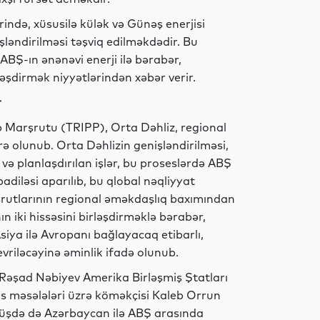
rində, xüsusilə külək və Günəş enerjisi
şləndirilməsi təşviq edilməkdədir. Bu
Dünya
Ş-ın ənənəvi enerji ilə bərabər,
əşdirmək niyyətlərindən xəbər verir.
r
Dünya
p Marşrutu (TRIPP), Orta Dəhliz, regional
rə olunub. Orta Dəhlizin genişləndirilməsi,
və planlaşdırılan işlər, bu proseslərdə ABŞ
übadiləsi aparılıb, bu qlobal nəqliyyat
Turizm
şrutlarının regional əməkdaşlıq baxımından
 iki hissəsini birləşdirməklə bərabər,
siya ilə Avropanı bağlayacaq etibarlı,
vriləcəyinə əminlik ifadə olunub.
İqtisadiyyat
i Rəşad Nəbiyev Amerika Birləşmiş Ştatları
nes məsələləri üzrə köməkçisi Kaleb Orrun
örüşdə də Azərbaycan ilə ABŞ arasında