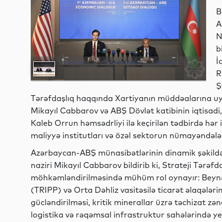
B
A
N
b
İ
R
Ş
Tərəfdaşlıq haqqında Xartiyanın müddəalarına uyğu
Mikayıl Cabbarov və ABŞ Dövlət katibinin iqtisadi,
Kaleb Orrun həmsədrliyi ilə keçirilən tədbirdə hər 
maliyyə institutları və özəl sektorun nümayəndələri
Azərbaycan-ABŞ münasibətlərinin dinamik şəkildə 
naziri Mikayıl Cabbarov bildirib ki, Strateji Tərəfd
möhkəmləndirilməsində mühüm rol oynayır: Beynə
(TRIPP) və Orta Dəhliz vasitəsilə ticarət əlaqələrini
gücləndirilməsi, kritik minerallar üzrə təchizat zənc
logistika və rəqəmsal infrastruktur sahələrində ye