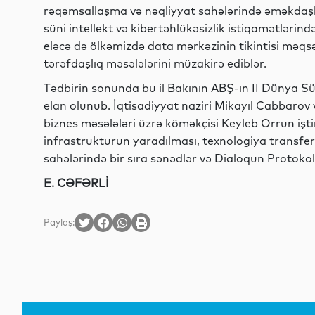
rəqəmsallaşma və nəqliyyat sahələrində əməkdaşlıq
süni intellekt və kibertəhlükəsizlik istiqamətləri
eləcə də ölkəmizdə data mərkəzinin tikintisi məqsəd
tərəfdaşlıq məsələlərini müzakirə ediblər.
Tədbirin sonunda bu il Bakının ABŞ-ın II Dünya Sün
elan olunub. İqtisadiyyat naziri Mikayıl Cabbarov v
biznes məsələləri üzrə köməkçisi Keyleb Orrun işt
infrastrukturun yaradılması, texnologiya transferi
sahələrində bir sıra sənədlər və Dialoqun Protoko
E. CƏFƏRLİ
Paylaş: