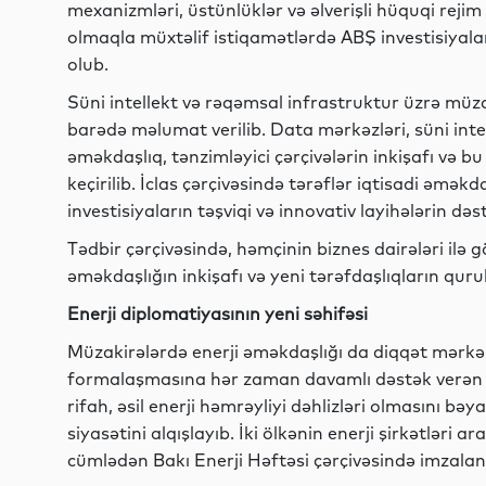
mexanizmləri, üstünlüklər və əlverişli hüquqi rejim
olmaqla müxtəlif istiqamətlərdə ABŞ investisiyala
olub.
Süni intellekt və rəqəmsal infrastruktur üzrə müza
barədə məlumat verilib. Data mərkəzləri, süni inte
əməkdaşlıq, tənzimləyici çərçivələrin inkişafı və 
keçirilib. İclas çərçivəsində tərəflər iqtisadi əməkda
investisiyaların təşviqi və innovativ layihələrin d
Tədbir çərçivəsində, həmçinin biznes dairələri ilə g
əməkdaşlığın inkişafı və yeni tərəfdaşlıqların qu
Enerji diplomatiyasının yeni səhifəsi
Müzakirələrdə enerji əməkdaşlığı da diqqət mərkəz
formalaşmasına hər zaman davamlı dəstək verən A
rifah, əsil enerji həmrəyliyi dəhlizləri olmasını b
siyasətini alqışlayıb. İki ölkənin enerji şirkətləri 
cümlədən Bakı Enerji Həftəsi çərçivəsində imzalan