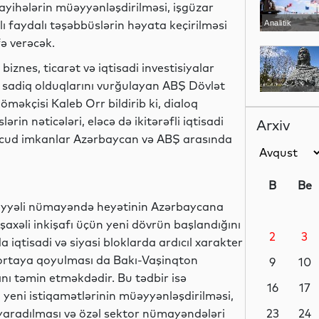
ayihələrin müəyyənləşdirilməsi, işgüzar
ı faydalı təşəbbüslərin həyata keçirilməsi
Analitik
fə verəcək.
znes, ticarət və iqtisadi investisiyalar
ə sadiq olduqlarını vurğulayan ABŞ Dövlət
Ədəbiyyat
köməkçisi Kaleb Orr bildirib ki, dialoq
in nəticələri, eləcə də ikitərəfli iqtisadi
Arxiv
vcud imkanlar Azərbaycan və ABŞ arasında
MEDİA
B
Be
əviyyəli nümayəndə heyətinin Azərbaycana
xşaxəli inkişafı üçün yeni dövrün başlandığını
2
3
Dünya
a iqtisadi və siyasi bloklarda ardıcıl xarakter
n ortaya qoyulması da Bakı-Vaşinqton
9
10
nı təmin etməkdədir. Bu tədbir isə
16
17
 yeni istiqamətlərinin müəyyənləşdirilməsi,
n yaradılması və özəl sektor nümayəndələri
Dünya
23
24