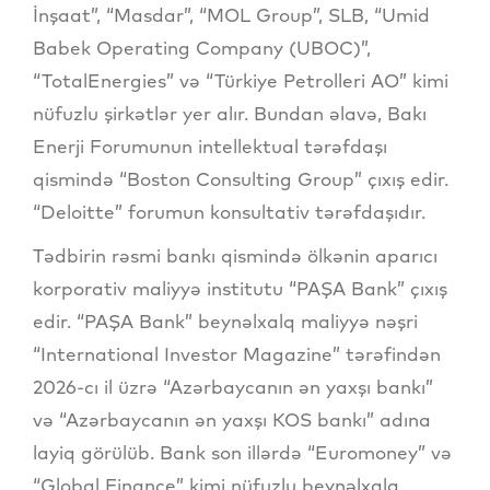
İnşaat”, “Masdar”, “MOL Group”, SLB, “Umid
Babek Operating Company (UBOC)”,
“TotalEnergies” və “Türkiye Petrolleri AO” kimi
nüfuzlu şirkətlər yer alır. Bundan əlavə, Bakı
Enerji Forumunun intellektual tərəfdaşı
qismində “Boston Consulting Group” çıxış edir.
“Deloitte” forumun konsultativ tərəfdaşıdır.
Tədbirin rəsmi bankı qismində ölkənin aparıcı
korporativ maliyyə institutu “PAŞA Bank” çıxış
edir. “PAŞA Bank” beynəlxalq maliyyə nəşri
“International Investor Magazine” tərəfindən
2026-cı il üzrə “Azərbaycanın ən yaxşı bankı”
və “Azərbaycanın ən yaxşı KOS bankı” adına
layiq görülüb. Bank son illərdə “Euromoney” və
“Global Finance” kimi nüfuzlu beynəlxalq