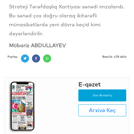
Strateji Tərəfdaşlıq Xartiyası sənədi imzalanıb.
Bu sənəd çox doğru olaraq ikitərəfli
münasibətlərdə yeni dövrə keçid kimi
dəyərləndirilir.
Mübariz ABDULLAYEV
Paylaş:
Baxılıb: 478 dəfə
E-qəzet
Son Buraxılış
Arxivə Keç