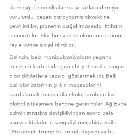
ilə məşğul olan ölkələr və şirkətlərə damğa
vurulurdu, bəzən qarayaxma obyektinə
çevrilirdilər, planetin dağıdılmasında ittiham
olunurdular. Hər hansı əsas olmadan, ictimai
rəylə küncə sıxışdırılırdılar.
Əslində, belə manipulyasiyaların yeganə
məqsədi karbohidrogen ehtiyatları ilə zəngin
olan dövlətlərə təzyiq göstərmək idi. Bəlli
dairələr özlərinin çirkin məqsədlərini
pərdələmək məqsədilə ekoloji problemləri,
qlobal istiləşməni bəhanə gətirirdilər. Ağ Evdə
administrasiya dəyişikliyindən sonra belə
əsassız iddiaların səngidiyi müşahidə edilir.
“Prezident Tramp bu trendi dəyişdi və bu,