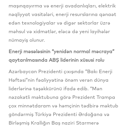
maşınqayırma və enerji avadanlıqları, elektrik
nəqliyyat vasitələri, enerji resurslarına qənaət
edən texnologiyalar və digər sektorlar üzrə
məhsul və xidmətlər, eləcə də yeni layihələr
nümayiş olunur.
Enerji məsələsinin “yenidən normal məcraya”
qaytarılmasında ABŞ liderinin xüsusi rolu
Azərbaycan Prezidenti çıxışında “Bakı Enerji
Həftəsi”nin fəaliyyətinə önəm verən dünya
liderlərinə təşəkkürünü ifadə edib. “Mən
nəzakətli məktubuna görə Prezident Trampa
çox minnətdaram və həmçinin tədbirə məktub
göndərmiş Türkiyə Prezidenti Ərdoğana və
Birləşmiş Krallığın Baş naziri Starmerə