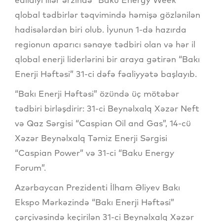
qlobal tədbirlər təqvimində həmişə gözlənilən
hadisələrdən biri olub. İyunun 1-də hazırda
regionun aparıcı sənaye tədbiri olan və hər il
qlobal enerji liderlərini bir araya gətirən “Bakı
Enerji Həftəsi” 31-ci dəfə fəaliyyətə başlayıb.
“Bakı Enerji Həftəsi” özündə üç mötəbər
tədbiri birləşdirir: 31-ci Beynəlxalq Xəzər Neft
və Qaz Sərgisi “Caspian Oil and Gas”, 14-cü
Xəzər Beynəlxalq Təmiz Enerji Sərgisi
“Caspian Power” və 31-ci “Baku Energy
Forum”.
Azərbaycan Prezidenti İlham Əliyev Bakı
Ekspo Mərkəzində “Bakı Enerji Həftəsi”
çərçivəsində keçirilən 31-ci Beynəlxalq Xəzər