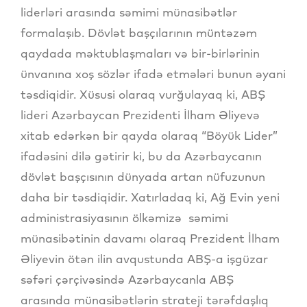
liderləri arasında səmimi münasibətlər
formalaşıb. Dövlət başçılarının müntəzəm
qaydada məktublaşmaları və bir-birlərinin
ünvanına xoş sözlər ifadə etmələri bunun əyani
təsdiqidir. Xüsusi olaraq vurğulayaq ki, ABŞ
lideri Azərbaycan Prezidenti İlham Əliyevə
xitab edərkən bir qayda olaraq “Böyük Lider”
ifadəsini dilə gətirir ki, bu da Azərbaycanın
dövlət başçısının dünyada artan nüfuzunun
daha bir təsdiqidir. Xatırladaq ki, Ağ Evin yeni
administrasiyasının ölkəmizə səmimi
münasibətinin davamı olaraq Prezident İlham
Əliyevin ötən ilin avqustunda ABŞ-a işgüzar
səfəri çərçivəsində Azərbaycanla ABŞ
arasında münasibətlərin strateji tərəfdaşlıq