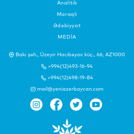
Analitik
Maraqlı
Ədəbiyyat
MEDİA
Bakı şəh., Üzeyir Hacıbəyov küç., 66, AZ1000
+994(12)493-16-94
+994(12)498-19-84
mail@yeniazerbaycan.com