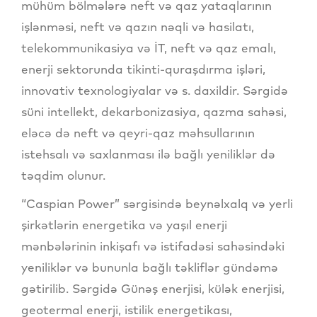
mühüm bölmələrə neft və qaz yataqlarının
işlənməsi, neft və qazın nəqli və hasilatı,
telekommunikasiya və İT, neft və qaz emalı,
enerji sektorunda tikinti-quraşdırma işləri,
innovativ texnologiyalar və s. daxildir. Sərgidə
süni intellekt, dekarbonizasiya, qazma sahəsi,
eləcə də neft və qeyri-qaz məhsullarının
istehsalı və saxlanması ilə bağlı yeniliklər də
təqdim olunur.
“Caspian Power” sərgisində beynəlxalq və yerli
şirkətlərin energetika və yaşıl enerji
mənbələrinin inkişafı və istifadəsi sahəsindəki
yeniliklər və bununla bağlı təkliflər gündəmə
gətirilib. Sərgidə Günəş enerjisi, külək enerjisi,
geotermal enerji, istilik energetikası,