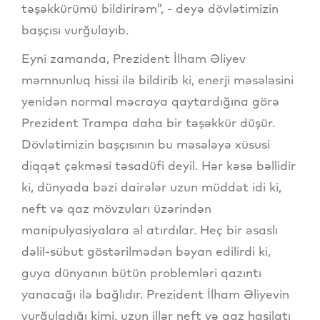
təşəkkürümü bildirirəm”, - deyə dövlətimizin
başçısı vurğulayıb.
Eyni zamanda, Prezident İlham Əliyev
məmnunluq hissi ilə bildirib ki, enerji məsələsini
yenidən normal məcraya qaytardığına görə
Prezident Trampa daha bir təşəkkür düşür.
Dövlətimizin başçısının bu məsələyə xüsusi
diqqət çəkməsi təsadüfi deyil. Hər kəsə bəllidir
ki, dünyada bəzi dairələr uzun müddət idi ki,
neft və qaz mövzuları üzərindən
manipulyasiyalara əl atırdılar. Heç bir əsaslı
dəlil-sübut göstərilmədən bəyan edilirdi ki,
guya dünyanın bütün problemləri qazıntı
yanacağı ilə bağlıdır. Prezident İlham Əliyevin
vurğuladığı kimi, uzun illər neft və qaz hasilatı