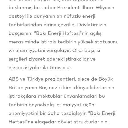
başlanmış bu tədbir Prezident İlham Əliyevin
dəstəyi ilə dünyanın ən nüfuzlu enerji
tədbirlərindən birinə çevrilib. Dövlətimizin
başçısının “Bakı Enerji Həftəsi”nin açılış
mərasimində iştirakı tədbirin yüksək statusunu
və əhəmiyyətini vurğulayır. Ölkə başçısı
sərgiləri ziyarət edərək iştirakçılar və
ekspozisiyalar ilə tanış olur.
ABŞ və Türkiyə prezidentləri, eləcə də Böyük
Britaniyanın Baş naziri kimi dünya liderlərinin
iştirakçılara məktublar ünvanlamaları bu
tədbirin beynəlxalq ictimaiyyət üçün
əhəmiyyətini bir daha təsdiqləyir. “Bakı Enerji
Həftəsi”nə əlaqədar dövlət strukturlarının,