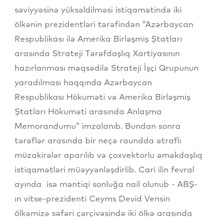
səviyyəsinə yüksəldilməsi istiqamətində iki
ölkənin prezidentləri tərəfindən “Azərbaycan
Respublikası ilə Amerika Birləşmiş Ştatları
arasında Strateji Tərəfdaşlıq Xartiyasının
hazırlanması məqsədilə Strateji İşçi Qrupunun
yaradılması haqqında Azərbaycan
Respublikası Hökuməti və Amerika Birləşmiş
Ştatları Hökuməti arasında Anlaşma
Memorandumu” imzalanıb. Bundan sonra
tərəflər arasında bir neçə raundda ətraflı
müzakirələr aparılıb və çoxvektorlu əməkdaşlıq
istiqamətləri müəyyənləşdirlib. Cari ilin fevral
ayında isə məntiqi sonluğa nail olunub - ABŞ-
ın vitse-prezidenti Ceyms Devid Vensin
ölkəmizə səfəri çərçivəsində iki ölkə arasında