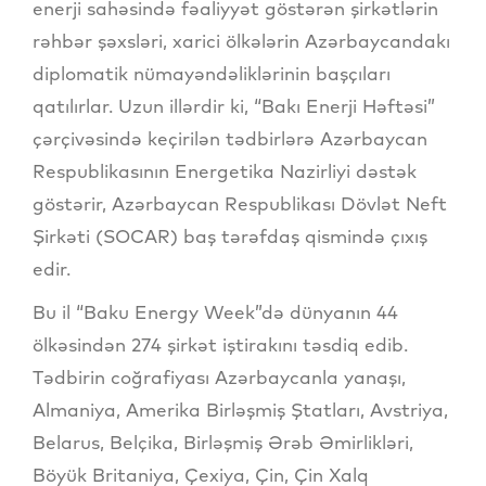
enerji sahəsində fəaliyyət göstərən şirkətlərin
rəhbər şəxsləri, xarici ölkələrin Azərbaycandakı
diplomatik nümayəndəliklərinin başçıları
qatılırlar. Uzun illərdir ki, “Bakı Enerji Həftəsi”
çərçivəsində keçirilən tədbirlərə Azərbaycan
Respublikasının Energetika Nazirliyi dəstək
göstərir, Azərbaycan Respublikası Dövlət Neft
Şirkəti (SOCAR) baş tərəfdaş qismində çıxış
edir.
Bu il “Baku Energy Week”də dünyanın 44
ölkəsindən 274 şirkət iştirakını təsdiq edib.
Tədbirin coğrafiyası Azərbaycanla yanaşı,
Almaniya, Amerika Birləşmiş Ştatları, Avstriya,
Belarus, Belçika, Birləşmiş Ərəb Əmirlikləri,
Böyük Britaniya, Çexiya, Çin, Çin Xalq