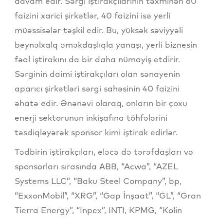
davam edir. Sərgi iştirakçılarının təxminən 60
faizini xarici şirkətlər, 40 faizini isə yerli
müəssisələr təşkil edir. Bu, yüksək səviyyəli
beynəlxalq əməkdaşlıqla yanaşı, yerli biznesin
fəal iştirakını da bir daha nümayiş etdirir.
Sərginin daimi iştirakçıları olan sənayenin
aparıcı şirkətləri sərgi sahəsinin 40 faizini
əhatə edir. Ənənəvi olaraq, onların bir çoxu
enerji sektorunun inkişafına töhfələrini
təsdiqləyərək sponsor kimi iştirak edirlər.
Tədbirin iştirakçıları, eləcə də tərəfdaşları və
sponsorları sırasında ABB, “Acwa”, “AZEL
Systems LLC”, “Baku Steel Company”, bp,
“ExxonMobil”, “XRG”, “Gap İnşaat”, “GL”, “Gran
Tierra Energy”, “Inpex”, INTI, KPMG, “Kolin