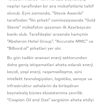
nəşrlər tərəfindən bir sıra mükafatlarla təltif
olunub. Eyni zamanda, “Stevie Awards”
tərəfindən “İlin şirkəti” nominasiyasında “Gold
Stevie” mükafatını qazanan ilk Azərbaycan
bankı olub. Tərəfdaşlar arasında həmçinin
“Absheron Hotel Group”, “Accurate MMC” və
“Bilbord.al” şirkətləri yer alır.
Bu gün tədbir ənənəvi enerji sektorundan
daha geniş istiqamətləri əhatə edərək enerji
keçidi, yaşıl enerji, rəqəmsallaşma, süni
intellekt texnologiyaları, logistika, sənaye və
infrastruktur sahələrini də birləşdirən
beynəlxalq biznes ekosisteminə çevrilib.
“Caspian Oil and Gas” sərgisinin əhatə etdiyi