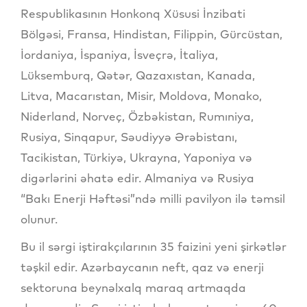
Respublikasının Honkonq Xüsusi İnzibati
Bölgəsi, Fransa, Hindistan, Filippin, Gürcüstan,
İordaniya, İspaniya, İsveçrə, İtaliya,
Lüksemburq, Qətər, Qazaxıstan, Kanada,
Litva, Macarıstan, Misir, Moldova, Monako,
Niderland, Norveç, Özbəkistan, Rumıniya,
Rusiya, Sinqapur, Səudiyyə Ərəbistanı,
Tacikistan, Türkiyə, Ukrayna, Yaponiya və
digərlərini əhatə edir. Almaniya və Rusiya
“Bakı Enerji Həftəsi”ndə milli pavilyon ilə təmsil
olunur.
Bu il sərgi iştirakçılarının 35 faizini yeni şirkətlər
təşkil edir. Azərbaycanın neft, qaz və enerji
sektoruna beynəlxalq maraq artmaqda