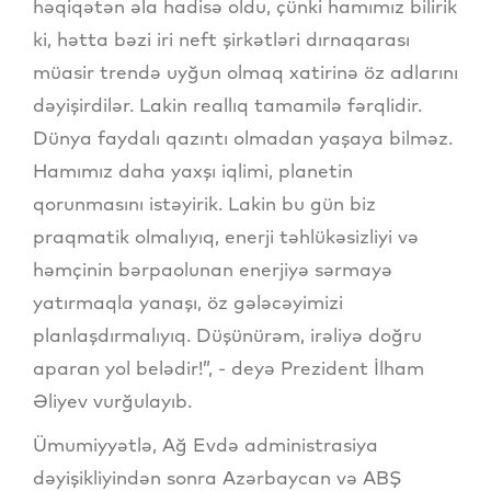
həqiqətən əla hadisə oldu, çünki hamımız bilirik
ki, hətta bəzi iri neft şirkətləri dırnaqarası
müasir trendə uyğun olmaq xatirinə öz adlarını
dəyişirdilər. Lakin reallıq tamamilə fərqlidir.
Dünya faydalı qazıntı olmadan yaşaya bilməz.
Hamımız daha yaxşı iqlimi, planetin
qorunmasını istəyirik. Lakin bu gün biz
praqmatik olmalıyıq, enerji təhlükəsizliyi və
həmçinin bərpaolunan enerjiyə sərmayə
yatırmaqla yanaşı, öz gələcəyimizi
planlaşdırmalıyıq. Düşünürəm, irəliyə doğru
aparan yol belədir!”, - deyə Prezident İlham
Əliyev vurğulayıb.
Ümumiyyətlə, Ağ Evdə administrasiya
dəyişikliyindən sonra Azərbaycan və ABŞ