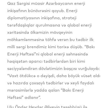
Qaz Sərgisi müasir Azərbaycanın enerji
inkişafının bünövrəsini qoyub. Enerji
diplomatiyasının inkişafına, strateji
tərəfdaşlıqlar qurulmasına və qlobal enerji
xəritəsində ölkəmizin mövqeyinin
möhkəmlənməsinə töhfə verən bu tədbir ilk
milli sərgi brendimiz kimi tarixə düşüb. “Bakı
Enerji Həftəsi”ni qlobal enerji səhnəsində
həqiqətən aparıcı tədbirlərdən biri kimi
səciyyələndirən dövlətimizin başçısı vurğulayıb:
“Vaxt ötdükcə o dəyişdi, daha böyük vüsət aldı
və hazırda çoxsaylı tədbirlər və xeyli faydalı
mərasimlərlə yadda qalan “Bakı Enerji
Həftəsi” adlanır”.
Ulu Öndər Heydər Əliyevin təşəbbüsü ilə