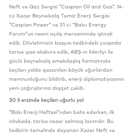
Neft və Qaz Sərgisi “Caspian Oil and Gas”, 14-
cü Xəzər Beynəlxalq Təmiz Enerji Sərgisi
“Caspian Power” və 31-ci “Baku Energy
Forum”un rəsmi açılış mərasimində iştirak
edib. Dövlətimizin başçısı tədbirdəki çıxışında
tarixə qısa ekskurs edib, ABŞ-ın liderliyi ilə
güclü beynəlxalq əməkdaşlıq formatında
keçilən yolda qazanılan böyük uğurlardan
məmnunluğunu bildirib, enerji diplomatiyasının
yeni çağırışlarına diqqət çəkib.
30 il ərzində keçilən uğurlu yol
“Bakı Enerji Həftəsi”ndən bəhs edərkən, ilk
növbədə, tarixə nəzər salmaq lazımdır. Bu
tədbirin təməlində dayanan Xəzər Neft və