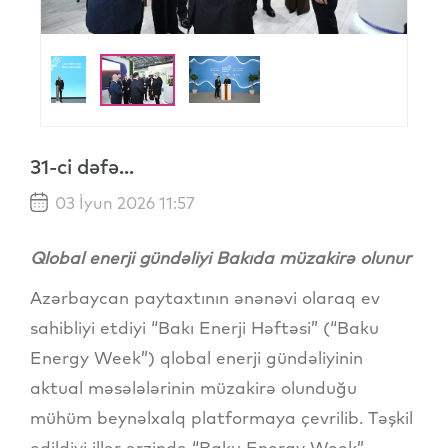
31-ci dəfə...
03 İyun 2026 11:57
Qlobal enerji gündəliyi Bakıda müzakirə olunur
Azərbaycan paytaxtının ənənəvi olaraq ev
sahibliyi etdiyi “Bakı Enerji Həftəsi” (“Baku
Energy Week”) qlobal enerji gündəliyinin
aktual məsələlərinin müzakirə olunduğu
mühüm beynəlxalq platformaya çevrilib. Təşkil
edildiyi illər ərzində “Baku Energy Week”