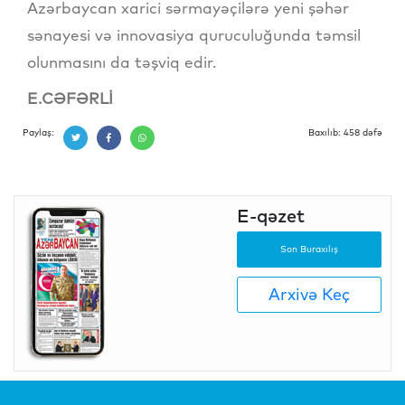
Azərbaycan xarici sərmayəçilərə yeni şəhər
sənayesi və innovasiya quruculuğunda təmsil
olunmasını da təşviq edir.
E.CƏFƏRLİ
Paylaş:
Baxılıb: 458 dəfə
E-qəzet
Son Buraxılış
Arxivə Keç