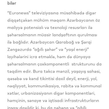
bilər
“Euronews” televiziyasına müsahibədə digər
diqqətçəkən mühüm məqam Azərbaycanın öz
maliyyə potensialı və texnoloji resusrları ilə
şəhərsalmanın müasir landşaftının qurulması
ilə bağlıdır. Azərbaycan Qarabağ və Şərqi
Zəngəzurda “ağıllı şəhər” və “yaşıl enerji”
layihələrini icra etməklə, həm də dünyaya
şəhərsalmanın çoxkomponentli strukturunu da
təqdim edir. Bura təkcə mənzil, yaşayış sahəsi,
qəsəbə və kənd tikintisi daxil deyil, enerji, yol,
nəqliyyat, kommunikasiya, rabitə və kommunal
xətlər, urbanizasiyanın digər komponentləri,
həmçinin, sənaye və iqtisadi infrastrukturların
inşası daxildir ki, bu da nəhəng və “ağıllı