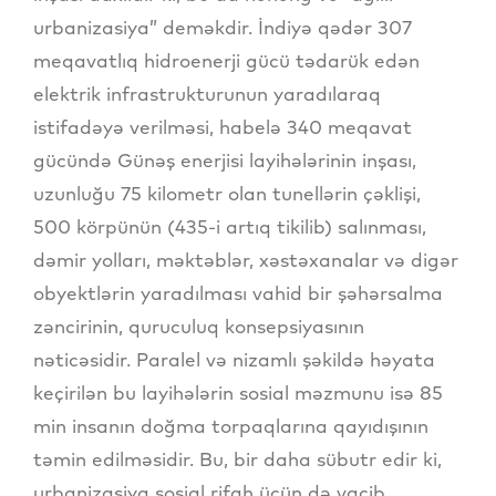
urbanizasiya” deməkdir. İndiyə qədər 307
meqavatlıq hidroenerji gücü tədarük edən
elektrik infrastrukturunun yaradılaraq
istifadəyə verilməsi, habelə 340 meqavat
gücündə Günəş enerjisi layihələrinin inşası,
uzunluğu 75 kilometr olan tunellərin çəklişi,
500 körpünün (435-i artıq tikilib) salınması,
dəmir yolları, məktəblər, xəstəxanalar və digər
obyektlərin yaradılması vahid bir şəhərsalma
zəncirinin, quruculuq konsepsiyasının
nəticəsidir. Paralel və nizamlı şəkildə həyata
keçirilən bu layihələrin sosial məzmunu isə 85
min insanın doğma torpaqlarına qayıdışının
təmin edilməsidir. Bu, bir daha sübutr edir ki,
urbanizasiya sosial rifah üçün də vacib