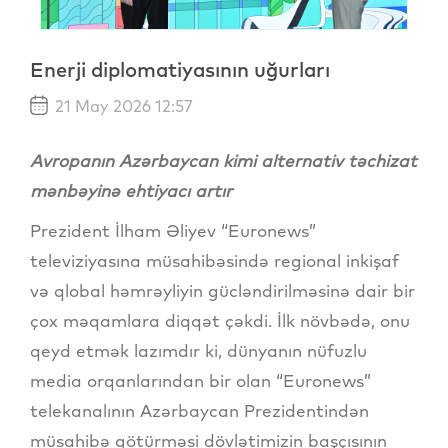
Enerji diplomatiyasının uğurları
21 May 2026 12:57
Avropanın Azərbaycan kimi alternativ təchizat
mənbəyinə ehtiyacı artır
Prezident İlham Əliyev “Euronews”
televiziyasına müsahibəsində regional inkişaf
və qlobal həmrəyliyin gücləndirilməsinə dair bir
çox məqamlara diqqət çəkdi. İlk növbədə, onu
qeyd etmək lazımdır ki, dünyanın nüfuzlu
media orqanlarından bir olan “Euronews”
telekanalının Azərbaycan Prezidentindən
müsahibə götürməsi dövlətimizin başçısının