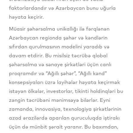
faktorlardandır və Azərbaycan bunu uğurla
həyata keçirir.
Müasir şəhərsalma unikallığı ilə fərqlənən
Azərbaycan regionda şəhər və kəndlərin
sıfırdan qurulmasının modelini yaradıb və
davam etdirir. Bu misilsiz təcrübə qlobal
şəhərsalma və sənaye şirkətləri üçün canlı
proqramdır və “Ağıllı şəhər”, “Ağıllı kənd”
konsepsiyaları üzrə layihələr həyata keçirmək
istəyən ölkələr, investorlar, tikinti holdinqləri bu
zəngin təcrübəni mənimsəyə bilərlər. Eyni
zamanda, innovasiya, texnologiya şirkətlərinin
azad ərazilərdə aparılan quruculuqda iştirakı
üçün də münbit şərait yaranır. Bu baxımdan,