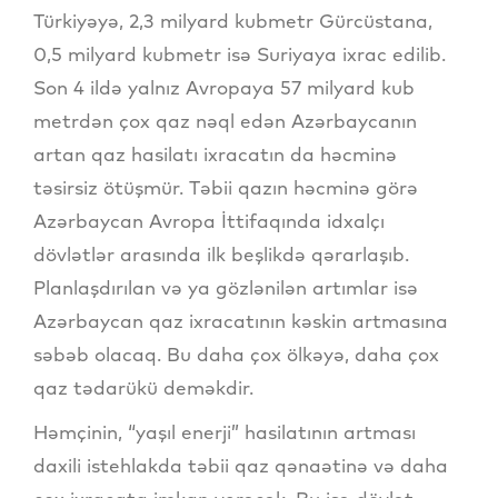
Türkiyəyə, 2,3 milyard kubmetr Gürcüstana,
0,5 milyard kubmetr isə Suriyaya ixrac edilib.
Son 4 ildə yalnız Avropaya 57 milyard kub
metrdən çox qaz nəql edən Azərbaycanın
artan qaz hasilatı ixracatın da həcminə
təsirsiz ötüşmür. Təbii qazın həcminə görə
Azərbaycan Avropa İttifaqında idxalçı
dövlətlər arasında ilk beşlikdə qərarlaşıb.
Planlaşdırılan və ya gözlənilən artımlar isə
Azərbaycan qaz ixracatının kəskin artmasına
səbəb olacaq. Bu daha çox ölkəyə, daha çox
qaz tədarükü deməkdir.
Həmçinin, “yaşıl enerji” hasilatının artması
daxili istehlakda təbii qaz qənaətinə və daha