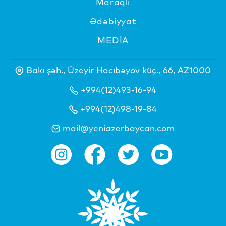
Maraqlı
Ədəbiyyat
MEDİA
Bakı şəh., Üzeyir Hacıbəyov küç., 66, AZ1000
+994(12)493-16-94
+994(12)498-19-84
mail@yeniazerbaycan.com