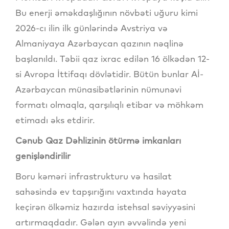
Bu enerji əməkdaşlığının növbəti uğuru kimi
2026-cı ilin ilk günlərində Avstriya və
Almaniyaya Azərbaycan qazının nəqlinə
başlanıldı. Təbii qaz ixrac edilən 16 ölkədən 12-
si Avropa İttifaqı dövlətidir. Bütün bunlar Aİ-
Azərbaycan münasibətlərinin nümunəvi
formatı olmaqla, qarşılıqlı etibar və möhkəm
etimadı əks etdirir.
Cənub Qaz Dəhlizinin ötürmə imkanları
genişləndirilir
Boru kəməri infrastrukturu və hasilat
sahəsində ev tapşırığını vaxtında həyata
keçirən ölkəmiz hazırda istehsal səviyyəsini
artırmaqdadır. Gələn ayın əvvəlində yeni