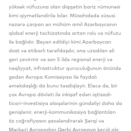
yüksək nüfuzuna olan diqqətin bariz nümunəsi
kimi qiymətləndirilə bilər. Müsahidədə xüsusi
nəzərə çarpan ən mühüm amil Azərbaycanın
qlobal enerji təchizatında artan rolu və nüfuzu
ilə bağlıdır. Bəyan edildiyi kimi Azərbaycan
dost və etibarlı tərəfdaşdır, ona uzadılan əli
geri çevirmir və son 5 ildə regional enerji və
nəqliyyat, infrastruktur quruculuğunun önündə
gedən Avropa Komissiyası ilə faydalı
əməkdaşlığı da bunu təsdiqləyir. Eləcə də, bir
çox Avropa dövləti ilə inkişaf edən iqtisadi-
ticari-investisiya əlaqələrinin gündəliyi daha da
genişlənir, enerji-kommunikasiya bağlantıları
öz coğrafiyasını şaxələndirərək Şərqi və
Mərkəzi Avropadan Qərbi Avropaya keçid alır.