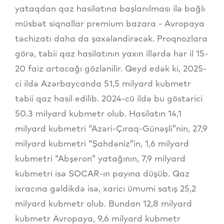
yataqdan qaz hasilatına başlanılması ilə bağlı
müsbət siqnallar premium bazara - Avropaya
təchizatı daha da şaxələndirəcək. Proqnozlara
görə, təbii qaz hasilatının yaxın illərdə hər il 15-
20 faiz artacağı gözlənilir. Qeyd edək ki, 2025-
ci ildə Azərbaycanda 51,5 milyard kubmetr
təbii qaz hasil edilib. 2024-cü ildə bu göstərici
50.3 milyard kubmetr olub. Hasilatın 14,1
milyard kubmetri “Azəri-Çıraq-Günəşli”nin, 27,9
milyard kubmetri “Şahdəniz”in, 1,6 milyard
kubmetri “Abşeron” yatağının, 7,9 milyard
kubmetri isə SOCAR-ın payına düşüb. Qaz
ixracına gəldikdə isə, xaricı ümumi satış 25,2
milyard kubmetr olub. Bundan 12,8 milyard
kubmetr Avropaya, 9,6 milyard kubmetr