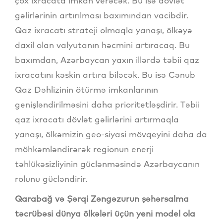
çox ixracata imkan verəcək. Bu isə dövlət
gəlirlərinin artırılması baxımından vacibdir.
Qaz ixracatı strateji olmaqla yanaşı, ölkəyə
daxil olan valyutanın həcmini artıracaq. Bu
baxımdan, Azərbaycan yaxın illərdə təbii qaz
ixracatını kəskin artıra biləcək. Bu isə Cənub
Qaz Dəhlizinin ötürmə imkanlarının
genişləndirilməsini daha prioritetləşdirir. Təbii
qaz ixracatı dövlət gəlirlərini artırmaqla
yanaşı, ölkəmizin geo-siyasi mövqeyini daha da
möhkəmləndirərək regionun enerji
təhlükəsizliyinin güclənməsində Azərbaycanın
rolunu gücləndirir.
Qarabağ və Şərqi Zəngəzurun şəhərsalma
təcrübəsi dünya ölkələri üçün yeni model ola