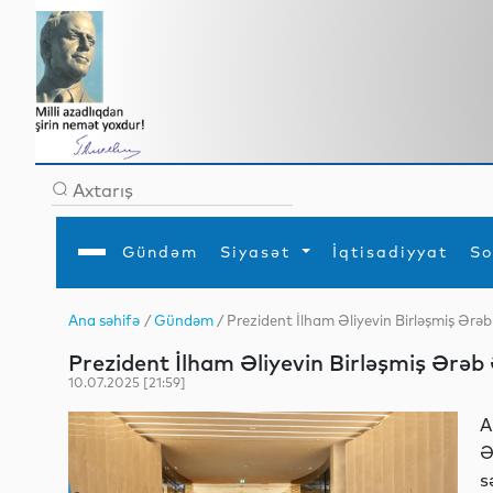
Gündəm
Siyasət
İqtisadiyyat
So
Ana səhifə
/
Gündəm
/ Prezident İlham Əliyevin Birləşmiş Ərəb 
Ana səhifə
Ədəbiyyat
Siyasət
Sosial
Dün
Prezident İlham Əliyevin Birləşmiş Ərəb 
Gündəm
MEDİA
Xarici siyasət
Turizm
İqtisadiyyat
Daxili siyasət
Elm
10.07.2025 [21:59]
YAP
Din
Analitika
Hadisə
A
Mədəniyyət
Diaspor
Ə
Müsahibə
s