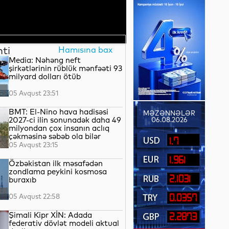
nti
Hamısına bax
Media: Nəhəng neft
şirkətlərinin rüblük mənfəəti 93
milyard dolları ötüb
05 Avqust 23:51
BMT: El-Nino hava hadisəsi
MƏZƏNNƏLƏR
2027-ci ilin sonunadək daha 49
06.08.2026
milyondan çox insanın aclıq
çəkməsinə səbəb ola bilər
1.7
05 Avqust 23:15
1.961
Özbəkistan ilk məsafədən
zondlama peykini kosmosa
2.1031
buraxıb
05 Avqust 22:58
0.0357
Şimali Kipr XİN: Adada
2.2873
federativ dövlət modeli aktual