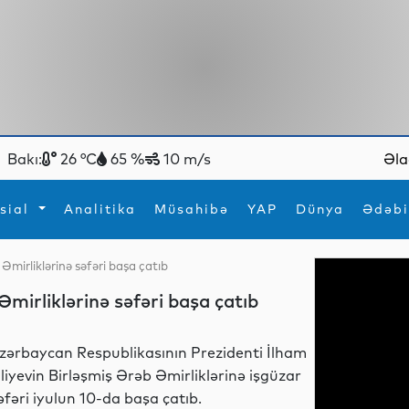
Bakı:
26 °C
65 %
10 m/s
Əla
sial
Analitika
Müsahibə
YAP
Dünya
Ədəbi
Əmirliklərinə səfəri başa çatıb
ya
İdman
Maraqlı
Əmirliklərinə səfəri başa çatıb
İdman
Yeni texnologiyalar
zərbaycan Respublikasının Prezidenti İlham
liyevin Birləşmiş Ərəb Əmirliklərinə işgüzar
əfəri iyulun 10-da başa çatıb.