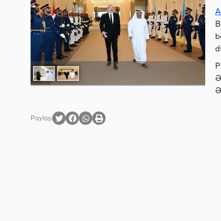
A
B
b
d
P
Ə
Ə
Paylaş: