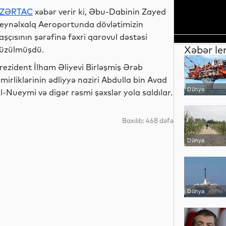
ZƏRTAC
xəbər verir ki, Əbu-Dabinin Zayed
eynəlxalq Aeroportunda dövlətimizin
aşçısının şərəfinə fəxri qarovul dəstəsi
Xəbər le
üzülmüşdü.
rezident İlham Əliyevi Birləşmiş Ərəb
mirliklərinin ədliyyə naziri Abdulla bin Avad
Dünya
l-Nueymi və digər rəsmi şəxslər yola saldılar.
Baxılıb: 468 dəfə
Dünya
Dünya