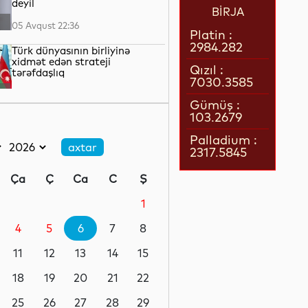
deyil
BİRJA
05 Avqust 22:36
Platin :
2984.282
Türk dünyasının birliyinə
xidmət edən strateji
Qızıl :
tərəfdaşlıq
7030.3585
05 Avqust 22:23
Gümüş :
103.2679
“Qarabağ” “Dinamo” ilə oyun
üçün Polşaya yola düşüb
Palladium :
2317.5845
05 Avqust 22:19
Ça
Ç
Ca
C
Ş
Pit Heqset ABŞ Silahlı
Qüvvələrinin əsas sursat
1
ehtiyatlarının tükəndiyini
təkzib edib
4
5
6
7
8
05 Avqust 21:57
11
12
13
14
15
Qızılın qiyməti 4200 dolları
ötüb
18
19
20
21
22
25
26
27
28
29
05 Avqust 21:37