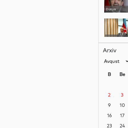
Dünya
YAP xəbərləri
Arxiv
İdman
B
Be
2
3
Dünya
9
10
16
17
İqtisadiyyat
23
24