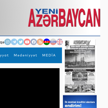
qə
AZ
RU
EN
yyat
Mədəniyyət
MEDİA
×