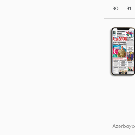
30
31
Dünya
Elm
İqtisadiyyat
Dünya
Azərbayca