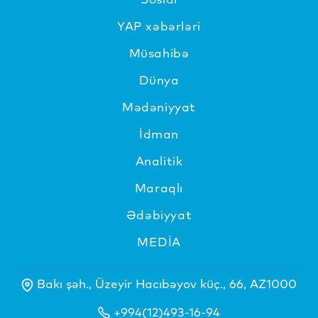
YAP xəbərləri
Müsahibə
Dünya
Mədəniyyat
İdman
Analitik
Maraqlı
Ədəbiyyat
MEDİA
Bakı şəh., Üzeyir Hacıbəyov küç., 66, AZ1000
+994(12)493-16-94