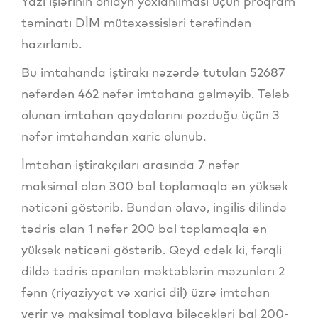
Yazı işlərinin onlayn yoxlanılması üçün proqram
təminatı DİM mütəxəssisləri tərəfindən
hazırlanıb.
Bu imtahanda iştirakı nəzərdə tutulan 52687
nəfərdən 462 nəfər imtahana gəlməyib. Tələb
olunan imtahan qaydalarını pozduğu üçün 3
nəfər imtahandan xaric olunub.
İmtahan iştirakçıları arasında 7 nəfər
maksimal olan 300 bal toplamaqla ən yüksək
nəticəni göstərib. Bundan əlavə, ingilis dilində
tədris alan 1 nəfər 200 bal toplamaqla ən
yüksək nəticəni göstərib. Qeyd edək ki, fərqli
dildə tədris aparılan məktəblərin məzunları 2
fənn (riyaziyyat və xarici dil) üzrə imtahan
verir və maksimal toplaya biləcəkləri bal 200-