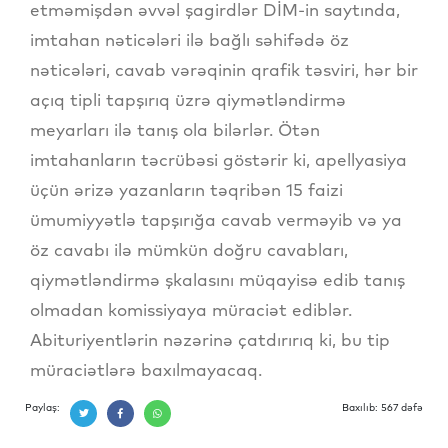
etməmişdən əvvəl şagirdlər DİM-in saytında,
imtahan nəticələri ilə bağlı səhifədə öz
nəticələri, cavab vərəqinin qrafik təsviri, hər bir
açıq tipli tapşırıq üzrə qiymətləndirmə
meyarları ilə tanış ola bilərlər. Ötən
imtahanların təcrübəsi göstərir ki, apellyasiya
üçün ərizə yazanların təqribən 15 faizi
ümumiyyətlə tapşırığa cavab verməyib və ya
öz cavabı ilə mümkün doğru cavabları,
qiymətləndirmə şkalasını müqayisə edib tanış
olmadan komissiyaya müraciət ediblər.
Abituriyentlərin nəzərinə çatdırırıq ki, bu tip
müraciətlərə baxılmayacaq.
Paylaş:
Baxılıb: 567 dəfə