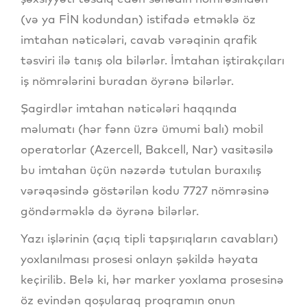
(və ya FİN kodundan) istifadə etməklə öz
imtahan nəticələri, cavab vərəqinin qrafik
təsviri ilə tanış ola bilərlər. İmtahan iştirakçıları
iş nömrələrini buradan öyrənə bilərlər.
Şagirdlər imtahan nəticələri haqqında
məlumatı (hər fənn üzrə ümumi balı) mobil
operatorlar (Azercell, Bakcell, Nar) vasitəsilə
bu imtahan üçün nəzərdə tutulan buraxılış
vərəqəsində göstərilən kodu 7727 nömrəsinə
göndərməklə də öyrənə bilərlər.
Yazı işlərinin (açıq tipli tapşırıqların cavabları)
yoxlanılması prosesi onlayn şəkildə həyata
keçirilib. Belə ki, hər marker yoxlama prosesinə
öz evindən qoşularaq proqramın onun