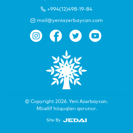
+994(12)498-19-84
mail@yeniazerbaycan.com
© Copyright 2026.
Yeni Azərbaycan
.
Müəllif hüquqları qorunur.
Site By