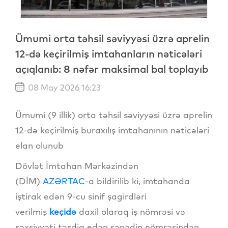
Ümumi orta təhsil səviyyəsi üzrə aprelin
12-də keçirilmiş imtahanların nəticələri
açıqlanıb: 8 nəfər maksimal bal toplayıb
08 May 2026 16:23
Ümumi (9 illik) orta təhsil səviyyəsi üzrə aprelin
12-də keçirilmiş buraxılış imtahanının nəticələri
elan olunub
Dövlət İmtahan Mərkəzindən
(DİM)
AZƏRTAC
-a bildirilib ki, imtahanda
iştirak edən 9-cu sinif şagirdləri
verilmiş
keçidə
daxil olaraq iş nömrəsi və
şəxsiyyəti təsdiq edən sənədin nömrəsindən