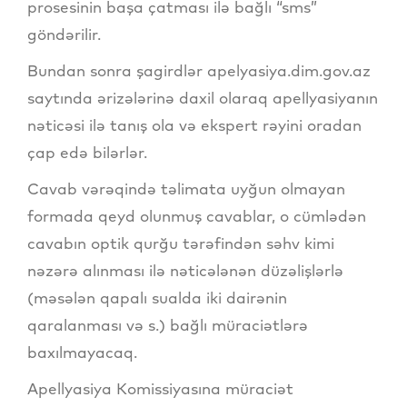
prosesinin başa çatması ilə bağlı “sms”
göndərilir.
Bundan sonra şagirdlər apelyasiya.dim.gov.az
saytında ərizələrinə daxil olaraq apellyasiyanın
nəticəsi ilə tanış ola və ekspert rəyini oradan
çap edə bilərlər.
Cavab vərəqində təlimata uyğun olmayan
formada qeyd olunmuş cavablar, o cümlədən
cavabın optik qurğu tərəfindən səhv kimi
nəzərə alınması ilə nəticələnən düzəlişlərlə
(məsələn qapalı sualda iki dairənin
qaralanması və s.) bağlı müraciətlərə
baxılmayacaq.
Apellyasiya Komissiyasına müraciət