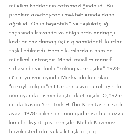
müəllim kadrlarının çatışmazlığında idi. Bu
problem azərbaycanlı məktəblərində daha
ağrılı idi. Onun təşəbbüsü və təşkilatçılığı
sayəsində İrəvanda və bölgələrdə pedaqoji
kadrlar hazırlamaq üçün qısamüddətli kurslar
təşkil edilmişdi. Həmin kurslarda o həm də
müəllimlik etmişdir. Mehdi müəllim maarif
sahəsində vicdanla “külüng vurmuşdur”. 1923-
cü ilin yanvar ayında Moskvada keçirilən
“azsaylı xalqlar”ın I Ümumrusiya qurultayında
nümayəndə qismində iştirak etmişdir. O, 1925-
ci ildə İrəvan Yeni Türk Əlifba Komitəsinin sədr
əvəzi, 1928-ci ilin sonlarına qədər isə büro üzvü
kimi fəaliyyət göstərmişdir. Mehdi Kazımov
böyük istedada, yüksək təşkilatçılıq