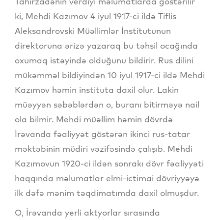
Tahirzadənin verdiyi məlumatlarda göstərilir
ki, Mehdi Kazımov 4 iyul 1917-ci ildə Tiflis
Aleksandrovski Müəllimlər İnstitutunun
direktoruna ərizə yazaraq bu təhsil ocağında
oxumaq istəyində olduğunu bildirir. Rus dilini
mükəmməl bildiyindən 10 iyul 1917-ci ildə Mehdi
Kazımov həmin instituta daxil olur. Lakin
müəyyən səbəblərdən o, buranı bitirməyə nail
ola bilmir. Mehdi müəllim həmin dövrdə
İrəvanda fəaliyyət göstərən ikinci rus-tatar
məktəbinin müdiri vəzifəsində çalışıb. Mehdi
Kazımovun 1920-ci ildən sonrakı dövr fəaliyyəti
haqqında məlumatlar elmi-ictimai dövriyyəyə
ilk dəfə mənim təqdimatımda daxil olmuşdur.
O, İrəvanda yerli aktyorlar sırasında