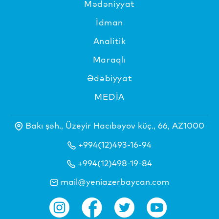
Mədəniyyat
İdman
Analitik
Maraqlı
Ədəbiyyat
MEDİA
Bakı şəh., Üzeyir Hacıbəyov küç., 66, AZ1000
+994(12)493-16-94
+994(12)498-19-84
mail@yeniazerbaycan.com