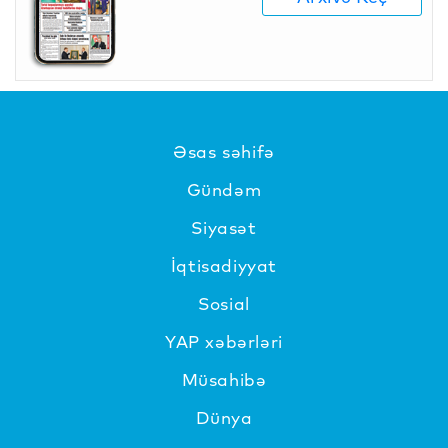
Əsas səhifə
Gündəm
Siyasət
İqtisadiyyat
Sosial
YAP xəbərləri
Müsahibə
Dünya