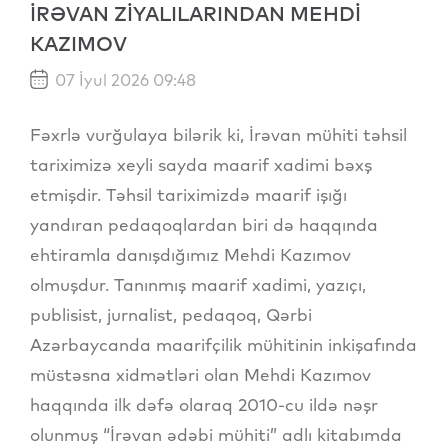
İRƏVAN ZİYALILARINDAN MEHDİ
KAZIMOV
07 İyul 2026 09:48
Fəxrlə vurğulaya bilərik ki, İrəvan mühiti təhsil
tariximizə xeyli sayda maarif xadimi bəxş
etmişdir. Təhsil tariximizdə maarif işığı
yandıran pedaqoqlardan biri də haqqında
ehtiramla danışdığımız Mehdi Kazımov
olmuşdur. Tanınmış maarif xadimi, yazıçı,
publisist, jurnalist, pedaqoq, Qərbi
Azərbaycanda maarifçilik mühitinin inkişafında
müstəsna xidmətləri olan Mehdi Kazımov
haqqında ilk dəfə olaraq 2010-cu ildə nəşr
olunmuş “İrəvan ədəbi mühiti” adlı kitabımda