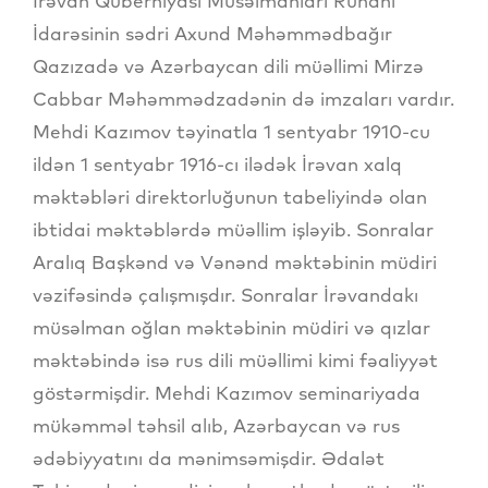
İrəvan Quberniyası Müsəlmanları Ruhani
İdarəsinin sədri Axund Məhəmmədbağır
Qazızadə və Azərbaycan dili müəllimi Mirzə
Cabbar Məhəmmədzadənin də imzaları vardır.
Mehdi Kazımov təyinatla 1 sentyabr 1910-cu
ildən 1 sentyabr 1916-cı ilədək İrəvan xalq
məktəbləri direktorluğunun tabeliyində olan
ibtidai məktəblərdə müəllim işləyib. Sonralar
Aralıq Başkənd və Vənənd məktəbinin müdiri
vəzifəsində çalışmışdır. Sonralar İrəvandakı
müsəlman oğlan məktəbinin müdiri və qızlar
məktəbində isə rus dili müəllimi kimi fəaliyyət
göstərmişdir. Mehdi Kazımov seminariyada
mükəmməl təhsil alıb, Azərbaycan və rus
ədəbiyyatını da mənimsəmişdir. Ədalət