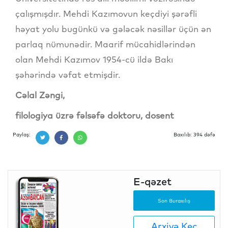
çalışmışdır. Mehdi Kazımovun keçdiyi şərəfli
həyat yolu bugünkü və gələcək nəsillər üçün ən
parlaq nümunədir. Maarif mücahidlərindən
olan Mehdi Kazımov 1954-cü ildə Bakı
şəhərində vəfat etmişdir.
Cəlal Zəngi,
filologiya üzrə fəlsəfə doktoru, dosent
Paylaş:
Baxılıb: 394 dəfə
E-qəzet
Son Buraxılış
Arxivə Keç