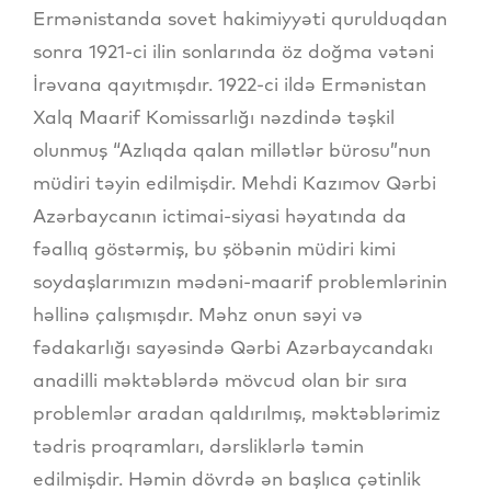
Ermənistanda sovet hakimiyyəti qurulduqdan
sonra 1921-ci ilin sonlarında öz doğma vətəni
İrəvana qayıtmışdır. 1922-ci ildə Ermənistan
Xalq Maarif Komissarlığı nəzdində təşkil
olunmuş “Azlıqda qalan millətlər bürosu”nun
müdiri təyin edilmişdir. Mehdi Kazımov Qərbi
Azərbaycanın ictimai-siyasi həyatında da
fəallıq göstərmiş, bu şöbənin müdiri kimi
soydaşlarımızın mədəni-maarif problemlərinin
həllinə çalışmışdır. Məhz onun səyi və
fədakarlığı sayəsində Qərbi Azərbaycandakı
anadilli məktəblərdə mövcud olan bir sıra
problemlər aradan qaldırılmış, məktəblərimiz
tədris proqramları, dərsliklərlə təmin
edilmişdir. Həmin dövrdə ən başlıca çətinlik