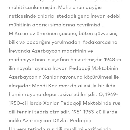
mühiti canlanmışdır. Məhz onun qayğısı
nəticəsində onlarla istedadlı gənc İrəvan ədəbi
mühitinin aparıcı simalarına çevrilmişdi.
M.Kazımov ömrünün çoxunu, bütün qüvvəsini,
bilik və bacarığını yorulmadan, fədakarcasına
İrəvanda Azərbaycan maarifinin və
mədəniyyətinin inkişafına həsr etmişdir. 1948-ci
ilin noyabr ayında İrəvan Pedaqoji Məktəbinin
Azərbaycanın Xanlar rayonuna köçürülməsi ilə
əlaqədar Mehdi Kazımov da ailəsi ilə birlikdə
həmin rayona deportasiya edilmişdir. O, 1949-
1950-ci illərdə Xanlar Pedaqoji Məktəbində rus
dili fənnini tədris etmişdir. 1951-1953-cü illərdə
indiki Azərbaycan Dövlət Pedaqoji
Universitetində rus dili müəllimi vəzifəsində