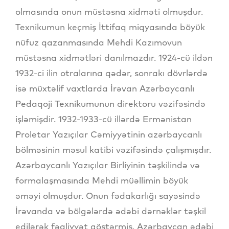
olmasında onun müstəsna xidməti olmuşdur.
Texnikumun keçmiş İttifaq miqyasında böyük
nüfuz qazanmasında Mehdi Kazımovun
müstəsna xidmətləri danılmazdır. 1924-cü ildən
1932-ci ilin otralarına qədər, sonrakı dövrlərdə
isə müxtəlif vaxtlarda İrəvan Azərbaycanlı
Pedaqoji Texnikumunun direktoru vəzifəsində
işləmişdir. 1932-1933-cü illərdə Ermənistan
Proletar Yazıçılar Cəmiyyətinin azərbaycanlı
bölməsinin məsul katibi vəzifəsində çalışmışdır.
Azərbaycanlı Yazıçılar Birliyinin təşkilində və
formalaşmasında Mehdi müəllimin böyük
əməyi olmuşdur. Onun fədakarlığı sayəsində
İrəvanda və bölgələrdə ədəbi dərnəklər təşkil
edilərək fəaliyyət göstərmiş, Azərbaycan ədəbi