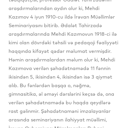
araşdırmalarından aydın olur ki, Mehdi
Kazımov 4 iyun 1910-cu ildə İrəvan Müəllimlər
Seminariyasını bitirib. Ədalət Tahirzadə
araşdırmalarında Mehdi Kazımovun 1918-ci ilə
kimi olan dövrdəki təhsili və pedaqoji fəaliyyəti
haqqında kifayət qədər məlumat vermişdir.
Həmin araşdırmalardan məlum olur ki, Mehdi
Kazımova verilən şəhadətnamədə 11 fənnin
ikisindən 5, ikisindən 4, ikisindən isə 3 qiymət
alıb. Bu fənlərdən başqa o, nəğmə,
gimnasitika, əl əməyi dərslərini keçsə də, ona
verilən şəhadətnamədə bu haqda qeydlərə
rast gəlinmir. Şəhadətnaməni imzalayanlar
arasında seminariyanın ilahiyyat müəllimi,