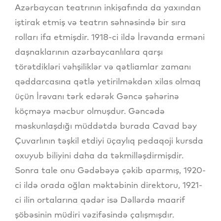
Azərbaycan teatrının inkişafında da yaxından
iştirak etmiş və teatrın səhnəsində bir sıra
rolları ifa etmişdir. 1918-ci ildə İrəvanda erməni
daşnaklarının azərbaycanlılara qarşı
törətdikləri vəhşiliklər və qətliamlar zamanı
qəddarcasına qətlə yetirilməkdən xilas olmaq
üçün İrəvanı tərk edərək Gəncə şəhərinə
köçməyə məcbur olmuşdur. Gəncədə
məskunlaşdığı müddətdə burada Cavad bəy
Çuvarlının təşkil etdiyi üçaylıq pedaqoji kursda
oxuyub biliyini daha da təkmilləşdirmişdir.
Sonra tale onu Gədəbəyə çəkib aparmış, 1920-
ci ildə orada oğlan məktəbinin direktoru, 1921-
ci ilin ortalarına qədər isə Dəllərdə maarif
şöbəsinin müdiri vəzifəsində çalışmışdır.