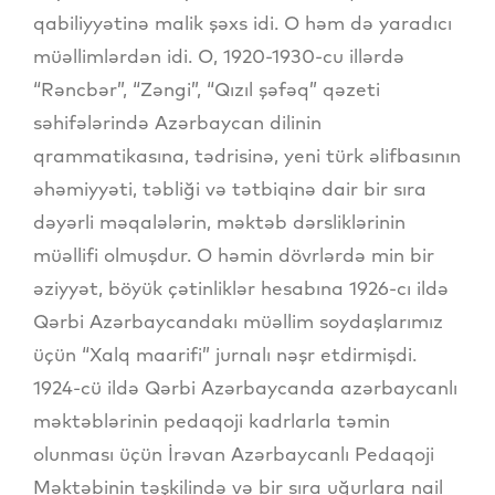
qabiliyyətinə malik şəxs idi. O həm də yaradıcı
müəllimlərdən idi. O, 1920-1930-cu illərdə
“Rəncbər”, “Zəngi”, “Qızıl şəfəq” qəzeti
səhifələrində Azərbaycan dilinin
qrammatikasına, tədrisinə, yeni türk əlifbasının
əhəmiyyəti, təbliği və tətbiqinə dair bir sıra
dəyərli məqalələrin, məktəb dərsliklərinin
müəllifi olmuşdur. O həmin dövrlərdə min bir
əziyyət, böyük çətinliklər hesabına 1926-cı ildə
Qərbi Azərbaycandakı müəllim soydaşlarımız
üçün “Xalq maarifi” jurnalı nəşr etdirmişdi.
1924-cü ildə Qərbi Azərbaycanda azərbaycanlı
məktəblərinin pedaqoji kadrlarla təmin
olunması üçün İrəvan Azərbaycanlı Pedaqoji
Məktəbinin təşkilində və bir sıra uğurlara nail