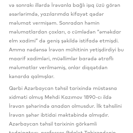
və sonrakı illərdə İrəvanla bağlı işıq üzü görən
əsərlərimdə, yazılarımda kifayət qədər
məlumat vermişəm. Sonradan həmin
məlumatlardan çoxları, o cümlədən “əməkdar
elm xadimi” də geniş şəkildə istifadə etmişdi.
Amma nədənsə İrəvan mühitinin yetişdirdiyi bu
maarif xadimləri, müəllimlər barədə ətraflı
məlumatlar verilməmiş, onlar diqqətdən
kənarda qalmışlar.
Qərbi Azərbaycan təhsil tarixində müstəsna
xidməti olmuş Mehdi Kazımov 1890-cı ildə
İrəvan şəhərində anadan olmusdur. İlk təhsilini
İrəvan şəhər ibtidai məktəbində almışdır.
Azərbaycan təhsil tarixinin görkəmli
tədqiqatçısı, professor Ədalət Tahirzadənin