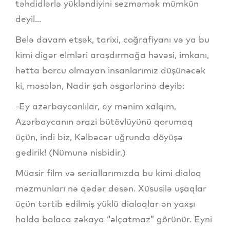
təhdidlərlə yükləndiyini sezməmək mümkün
deyil...
Belə davam etsək, tarixi, coğrafiyanı və ya bu
kimi digər elmləri araşdırmağa həvəsi, imkanı,
hətta borcu olmayan insanlarımız düşünəcək
ki, məsələn, Nadir şah əsgərlərinə deyib:
-Ey azərbaycanlılar, ey mənim xalqım,
Azərbaycanın ərazi bütövlüyünü qorumaq
üçün, indi biz, Kəlbəcər uğrunda döyüşə
gedirik! (Nümunə nisbidir.)
Müasir film və seriallarımızda bu kimi dialoq
məzmunları nə qədər desən. Xüsusilə uşaqlar
üçün tərtib edilmiş yüklü dialoqlar ən yaxşı
halda balaca zəkaya “əlçatmaz” görünür. Eyni