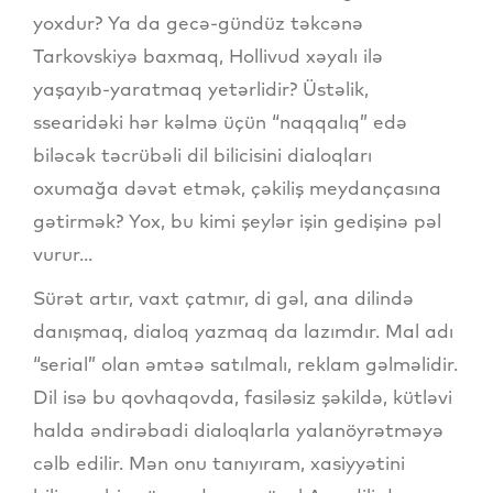
yoxdur? Ya da gecə-gündüz təkcənə
Tarkovskiyə baxmaq, Hollivud xəyalı ilə
yaşayıb-yaratmaq yetərlidir? Üstəlik,
ssearidəki hər kəlmə üçün “naqqalıq” edə
biləcək təcrübəli dil bilicisini dialoqları
oxumağa dəvət etmək, çəkiliş meydançasına
gətirmək? Yox, bu kimi şeylər işin gedişinə pəl
vurur...
Sürət artır, vaxt çatmır, di gəl, ana dilində
danışmaq, dialoq yazmaq da lazımdır. Mal adı
“serial” olan əmtəə satılmalı, reklam gəlməlidir.
Dil isə bu qovhaqovda, fasiləsiz şəkildə, kütləvi
halda əndirəbadi dialoqlarla yalanöyrətməyə
cəlb edilir. Mən onu tanıyıram, xasiyyətini