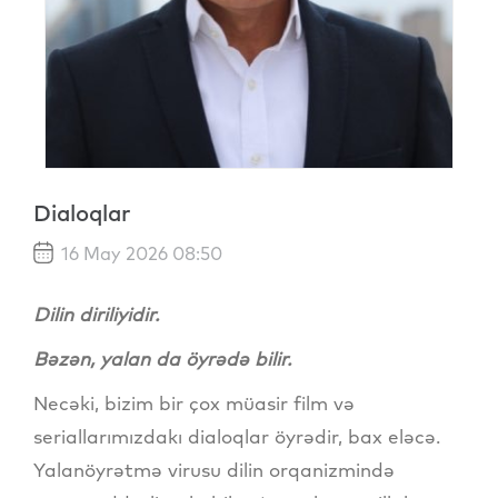
Dialoqlar
16 May 2026 08:50
Dilin diriliyidir.
Bəzən, yalan da öyrədə bilir.
Necəki, bizim bir çox müasir film və
seriallarımızdakı dialoqlar öyrədir, bax eləcə.
Yalanöyrətmə virusu dilin orqanizmində