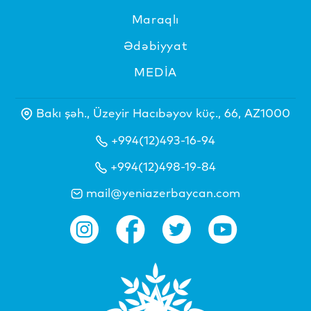
Maraqlı
Ədəbiyyat
MEDİA
Bakı şəh., Üzeyir Hacıbəyov küç., 66, AZ1000
+994(12)493-16-94
+994(12)498-19-84
mail@yeniazerbaycan.com