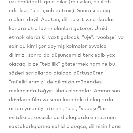
uzunmüddətli qala bilər (məsələn, nə illah
ediriksə, “uje” çıxıb getmir). Sonrası dəqiq
məlum deyil. Adətən, dil, toksit və çirkabları
kənara atıb lazım olanları götürür. Ümid
etmək olardı ki, vaxt gələcək, “uje”, “voobşe” və
sair bu kimi çər dəymiş kəlmələr əvvəlcə
dilimizi, sonra da düşüncəmizi tərk edib yox
olacaq, bizə “təbiilik” göstərmək naminə bu
sözləri seriallarda dialoqa dürtüşdürən
“müəlliflərimiz” də dilimizin müqəddəs
məkanında təğyiri-libas olacaqlar. Amma son
dövrlərin film və seriallarındakı dialoqlarda
artan yalanöyrətməni, “uje”, “voobşe”ləri
eşitdikcə, xüsusilə bu dialoqlardakı məzmun
saxtakarlıqlarına şahid olduqca, dilmizin hansı