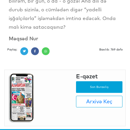
bilirəm, bir gün, o da - o gözəl Ana dili də
durub sizinlə, o cümlədən digər “yadelli
işğalçılarla” işləməkdən imtina edəcək. Onda
malı kimə satacaqsınız?
Məqsəd Nur
Paylaş:
Baxılıb: 769 dəfə
E-qəzet
Son Buraxılış
Arxivə Keç