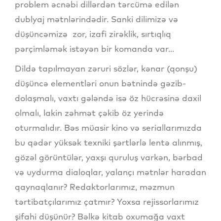
problem əcnəbi dillərdən tərcümə edilən
dublyaj mətnlərindədir. Sanki dilimizə və
düşüncəmizə zor, izafi zirəklik, sırtıqlıq
pərçimləmək istəyən bir komanda var...
Dildə tapılmayan zəruri sözlər, kənar (qonşu)
düşüncə elementləri onun bətnində gəzib-
dolaşmalı, vaxtı gələndə isə öz hücrəsinə daxil
olmalı, lakin zəhmət çəkib öz yerində
oturmalıdır. Bəs müasir kino və seriallarımızda
bu qədər yüksək texniki şərtlərlə lentə alınmış,
gözəl görüntülər, yaxşı quruluş varkən, bərbad
və uydurma dialoqlar, yalançı mətnlər haradan
qaynaqlanır? Redaktorlarımız, məzmun
tərtibatçılarımız çatmır? Yoxsa rejissorlarımız
şifahi düşünür? Bəlkə kitab oxumağa vaxt