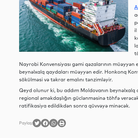
A
a
p
i
k
l
t
Nayrobi Konvensiyası gəmi qəzalarının müəyyən edi
beynəlxalq qaydaları müəyyən edir. Honkonq Konve
sökülməsi və təkrar emalını tənzimləyir.
Qeyd olunur ki, bu addım Moldovanın beynəlxalq d
regional əməkdaşlığın güclənməsinə töhfə verəcə
ratifikasiya edildikdən sonra qüvvəyə minəcək.
Paylaş: