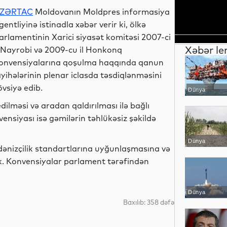
ZƏRTAC
Moldovanın Moldpres informasiya
gentliyinə istinadla xəbər verir ki, ölkə
arlamentinin Xarici siyasət komitəsi 2007-ci
Xəbər le
l Nayrobi və 2009-cu il Honkonq
onvensiyalarına qoşulma haqqında qanun
ayihələrinin plenar iclasda təsdiqlənməsini
övsiyə edib.
Dünya
lməsi və aradan qaldırılması ilə bağlı
nsiyası isə gəmilərin təhlükəsiz şəkildə
Dünya
ənizçilik standartlarına uyğunlaşmasına və
k. Konvensiyalar parlament tərəfindən
Dünya
Baxılıb: 358 dəfə