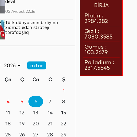
deyil
BİRJA
05 Avqust 22:36
Platin :
2984.282
Türk dünyasının birliyinə
xidmət edən strateji
Qızıl :
tərəfdaşlıq
7030.3585
05 Avqust 22:23
Gümüş :
103.2679
“Qarabağ” “Dinamo” ilə oyun
üçün Polşaya yola düşüb
Palladium :
2317.5845
05 Avqust 22:19
Ça
Ç
Ca
C
Ş
Pit Heqset ABŞ Silahlı
Qüvvələrinin əsas sursat
1
ehtiyatlarının tükəndiyini
təkzib edib
4
5
6
7
8
05 Avqust 21:57
11
12
13
14
15
Qızılın qiyməti 4200 dolları
ötüb
18
19
20
21
22
25
26
27
28
29
05 Avqust 21:37