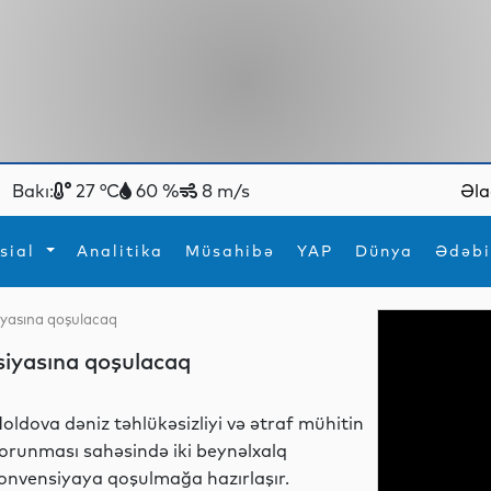
Bakı:
27 °C
60 %
8 m/s
Əla
sial
Analitika
Müsahibə
YAP
Dünya
Ədəbi
siyasına qoşulacaq
ya
İdman
Maraqlı
nsiyasına qoşulacaq
İdman
Yeni texnologiyalar
oldova dəniz təhlükəsizliyi və ətraf mühitin
orunması sahəsində iki beynəlxalq
onvensiyaya qoşulmağa hazırlaşır.