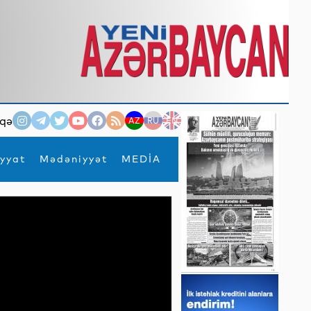
qə
AZ
RU
EN
yyat
Mədəniyyət
MEDİA
×