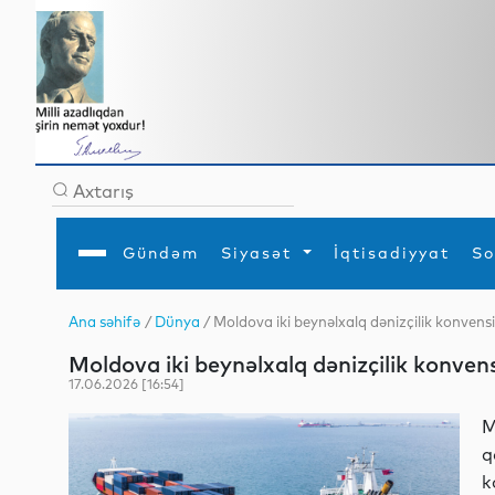
Gündəm
Siyasət
İqtisadiyyat
So
Ana səhifə
/
Dünya
/ Moldova iki beynəlxalq dənizçilik konven
Ana səhifə
Ədəbiyyat
Siyasət
Sosial
Dün
Moldova iki beynəlxalq dənizçilik konve
Gündəm
MEDİA
Xarici siyasət
Turizm
İqtisadiyyat
Daxili siyasət
Elm
17.06.2026 [16:54]
YAP
Din
Analitika
Hadisə
M
Mədəniyyət
Diaspor
q
Müsahibə
k