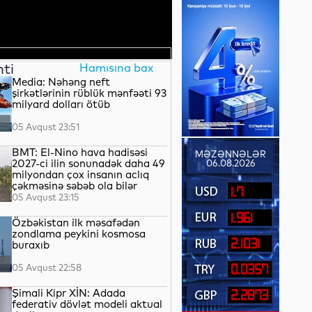
nti
Hamısına bax
Media: Nəhəng neft
şirkətlərinin rüblük mənfəəti 93
milyard dolları ötüb
05 Avqust 23:51
BMT: El-Nino hava hadisəsi
MƏZƏNNƏLƏR
2027-ci ilin sonunadək daha 49
06.08.2026
milyondan çox insanın aclıq
çəkməsinə səbəb ola bilər
1.7
05 Avqust 23:15
1.961
Özbəkistan ilk məsafədən
zondlama peykini kosmosa
2.1031
buraxıb
05 Avqust 22:58
0.0357
Şimali Kipr XİN: Adada
2.2873
federativ dövlət modeli aktual