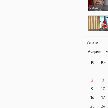
Dünya
YAP xəbərləri
Arxiv
İdman
B
Be
2
3
Dünya
9
10
16
17
İqtisadiyyat
23
24