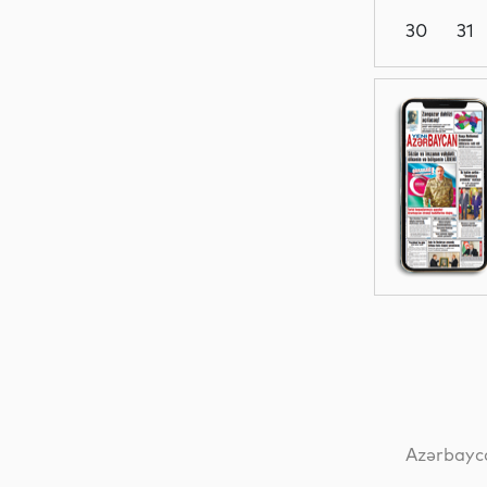
30
31
Dünya
Elm
İqtisadiyyat
Dünya
Azərbayca