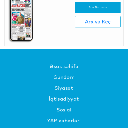
Son Buraxılış
Arxivə Keç
Əsas səhifə
Gündəm
Siyasət
İqtisadiyyat
Sosial
YAP xəbərləri