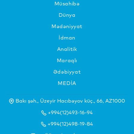
Müsahibə
Dünya
Mədəniyyat
İdman
Analitik
Maraqlı
Ədəbiyyat
MEDİA
Bakı şəh., Üzeyir Hacıbəyov küç., 66, AZ1000
+994(12)493-16-94
+994(12)498-19-84