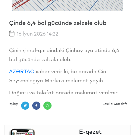
Çində 6,4 bal gücündə zəlzələ olub
16 İyun 2026 14:22
Çinin şimal-qərbindəki Çinhay əyalətində 6,4
bal gücündə zəlzələ olub.
AZƏRTAC
xəbər verir ki, bu barədə Çin
Seysmologiya Mərkəzi məlumat yayıb.
Dağıntı və tələfat barədə məlumat verilmir.
Paylaş:
Baxılıb: 408 dəfə
E-qəzet