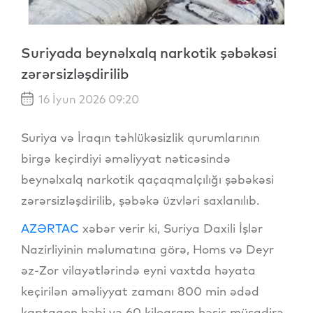
Suriyada beynəlxalq narkotik şəbəkəsi
zərərsizləşdirilib
16 İyun 2026 09:20
Suriya və İraqın təhlükəsizlik qurumlarının
birgə keçirdiyi əməliyyat nəticəsində
beynəlxalq narkotik qaçaqmalçılığı şəbəkəsi
zərərsizləşdirilib, şəbəkə üzvləri saxlanılıb.
AZƏRTAC
xəbər verir ki, Suriya Daxili İşlər
Nazirliyinin məlumatına görə, Homs və Deyr
əz-Zor vilayətlərində eyni vaxtda həyata
keçirilən əməliyyat zamanı 800 min ədəd
kaptaqon həbi və 60 kiloqram həşiş müsadirə