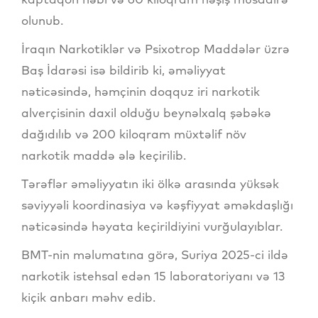
olunub.
İraqın Narkotiklər və Psixotrop Maddələr üzrə
Baş İdarəsi isə bildirib ki, əməliyyat
nəticəsində, həmçinin doqquz iri narkotik
alverçisinin daxil olduğu beynəlxalq şəbəkə
dağıdılıb və 200 kiloqram müxtəlif növ
narkotik maddə ələ keçirilib.
Tərəflər əməliyyatın iki ölkə arasında yüksək
səviyyəli koordinasiya və kəşfiyyat əməkdaşlığı
nəticəsində həyata keçirildiyini vurğulayıblar.
BMT-nin məlumatına görə, Suriya 2025-ci ildə
narkotik istehsal edən 15 laboratoriyanı və 13
kiçik anbarı məhv edib.