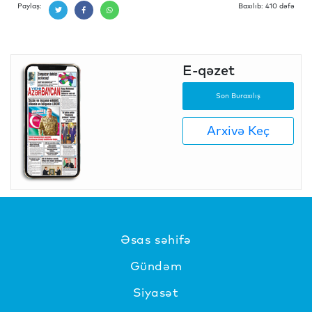
Paylaş:
Baxılıb: 410 dəfə
E-qəzet
Son Buraxılış
Arxivə Keç
Əsas səhifə
Gündəm
Siyasət