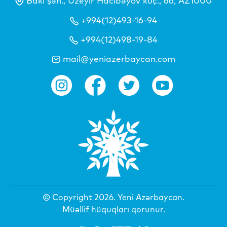
Bakı şəh., Üzeyir Hacıbəyov küç., 66, AZ1000
+994(12)493-16-94
+994(12)498-19-84
mail@yeniazerbaycan.com
© Copyright 2026.
Yeni Azərbaycan
.
Müəllif hüquqları qorunur.