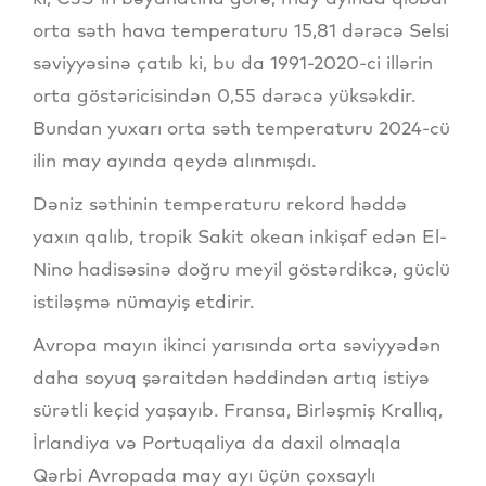
orta səth hava temperaturu 15,81 dərəcə Selsi
səviyyəsinə çatıb ki, bu da 1991-2020-ci illərin
orta göstəricisindən 0,55 dərəcə yüksəkdir.
Bundan yuxarı orta səth temperaturu 2024-cü
ilin may ayında qeydə alınmışdı.
Dəniz səthinin temperaturu rekord həddə
yaxın qalıb, tropik Sakit okean inkişaf edən El-
Nino hadisəsinə doğru meyil göstərdikcə, güclü
istiləşmə nümayiş etdirir.
Avropa mayın ikinci yarısında orta səviyyədən
daha soyuq şəraitdən həddindən artıq istiyə
sürətli keçid yaşayıb. Fransa, Birləşmiş Krallıq,
İrlandiya və Portuqaliya da daxil olmaqla
Qərbi Avropada may ayı üçün çoxsaylı