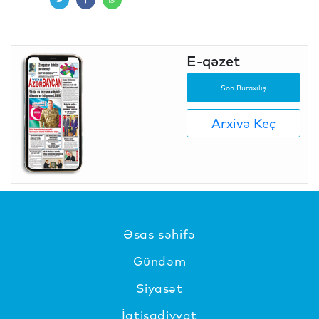
E-qəzet
Son Buraxılış
Arxivə Keç
Əsas səhifə
Gündəm
Siyasət
İqtisadiyyat