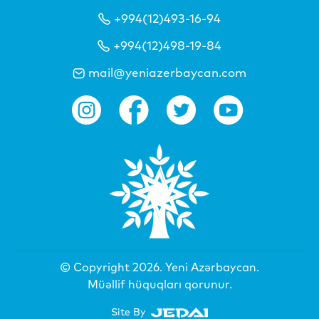
+994(12)493-16-94
+994(12)498-19-84
mail@yeniazerbaycan.com
© Copyright 2026.
Yeni Azərbaycan
.
Müəllif hüquqları qorunur.
Site By