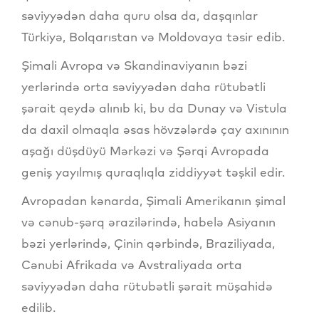
səviyyədən daha quru olsa da, daşqınlar
Türkiyə, Bolqarıstan və Moldovaya təsir edib.
Şimali Avropa və Skandinaviyanın bəzi
yerlərində orta səviyyədən daha rütubətli
şərait qeydə alınıb ki, bu da Dunay və Vistula
da daxil olmaqla əsas hövzələrdə çay axınının
aşağı düşdüyü Mərkəzi və Şərqi Avropada
geniş yayılmış quraqlıqla ziddiyyət təşkil edir.
Avropadan kənarda, Şimali Amerikanın şimal
və cənub-şərq ərazilərində, habelə Asiyanın
bəzi yerlərində, Çinin qərbində, Braziliyada,
Cənubi Afrikada və Avstraliyada orta
səviyyədən daha rütubətli şərait müşahidə
edilib.