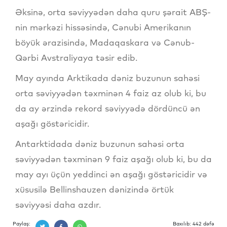
Əksinə, orta səviyyədən daha quru şərait ABŞ-
nin mərkəzi hissəsində, Cənubi Amerikanın
böyük ərazisində, Madaqaskara və Cənub-
Qərbi Avstraliyaya təsir edib.
May ayında Arktikada dəniz buzunun sahəsi
orta səviyyədən təxminən 4 faiz az olub ki, bu
da ay ərzində rekord səviyyədə dördüncü ən
aşağı göstəricidir.
Antarktidada dəniz buzunun sahəsi orta
səviyyədən təxminən 9 faiz aşağı olub ki, bu da
may ayı üçün yeddinci ən aşağı göstəricidir və
xüsusilə Bellinshauzen dənizində örtük
səviyyəsi daha azdır.
Paylaş:
Baxılıb: 442 dəfə