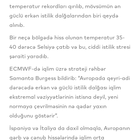
temperatur rekordları qırılıb, mövsümün ən
güclü erkən istilik dalğalarından biri qeydə
alınıb.
Bir neçə bölgədə hiss olunan temperatur 35-
40 dərəcə Selsiyə çatıb və bu, ciddi istilik stresi
şəraiti yaradıb.
ECMWF-də iqlim üzrə strateji rəhbər
Samanta Burgess bildirib: “Avropada qeyri-adi
dərəcədə erkən və güclü istilik dalğası iqlim
ekstremal vəziyyətlərinin istisna deyil, yeni
normaya çevrilməsinin nə qədər yaxın
olduğunu göstərir”.
İspaniya və İtaliya da daxil olmaqla, Avropanın
qərb və cənub hissələrində iqlim orta