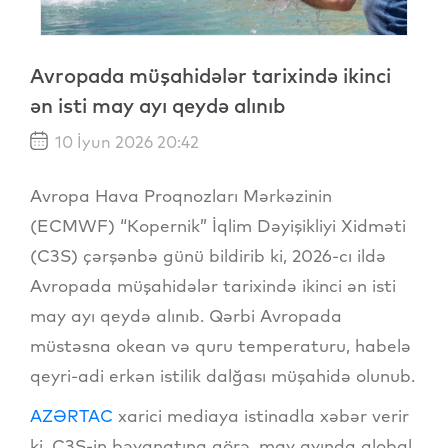
Avropada müşahidələr tarixində ikinci
ən isti may ayı qeydə alınıb
10 İyun 2026 20:42
Avropa Hava Proqnozları Mərkəzinin
(ECMWF) “Kopernik” İqlim Dəyişikliyi Xidməti
(C3S) çərşənbə günü bildirib ki, 2026-cı ildə
Avropada müşahidələr tarixində ikinci ən isti
may ayı qeydə alınıb. Qərbi Avropada
müstəsna okean və quru temperaturu, habelə
qeyri-adi erkən istilik dalğası müşahidə olunub.
AZƏRTAC
xarici mediaya istinadla xəbər verir
ki, C3S-in bəyanatına görə, may ayında qlobal