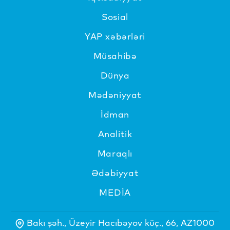
Sosial
YAP xəbərləri
Müsahibə
Dünya
Mədəniyyat
İdman
Analitik
Maraqlı
Ədəbiyyat
MEDİA
Bakı şəh., Üzeyir Hacıbəyov küç., 66, AZ1000