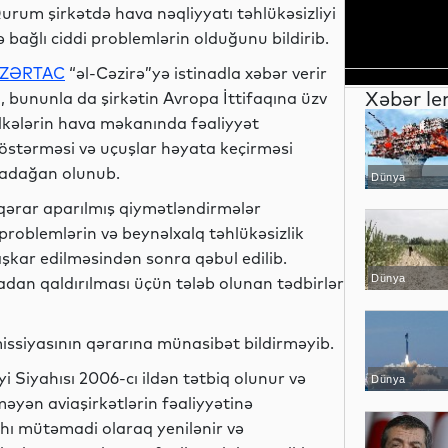
urum şirkətdə hava nəqliyyatı təhlükəsizliyi
lə bağlı ciddi problemlərin olduğunu bildirib.
ZƏRTAC
“əl-Cəzirə”yə istinadla xəbər verir
Xəbər le
i, bununla da şirkətin Avropa İttifaqına üzv
lkələrin hava məkanında fəaliyyət
östərməsi və uçuşlar həyata keçirməsi
adağan olunub.
Dünya
 qərar aparılmış qiymətləndirmələr
 problemlərin və beynəlxalq təhlükəsizlik
aşkar edilməsindən sonra qəbul edilib.
Dünya
an qaldırılması üçün tələb olunan tədbirlər
omissiyasının qərarına münasibət bildirməyib.
i Siyahısı 2006-cı ildən tətbiq olunur və
Dünya
əyən aviaşirkətlərin fəaliyyətinə
hı mütəmadi olaraq yenilənir və