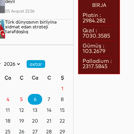
deyil
BİRJA
05 Avqust 22:36
Platin :
2984.282
Türk dünyasının birliyinə
xidmət edən strateji
Qızıl :
tərəfdaşlıq
7030.3585
05 Avqust 22:23
Gümüş :
103.2679
“Qarabağ” “Dinamo” ilə oyun
üçün Polşaya yola düşüb
Palladium :
2317.5845
05 Avqust 22:19
Ça
Ç
Ca
C
Ş
Pit Heqset ABŞ Silahlı
Qüvvələrinin əsas sursat
1
ehtiyatlarının tükəndiyini
təkzib edib
4
5
6
7
8
05 Avqust 21:57
11
12
13
14
15
Qızılın qiyməti 4200 dolları
ötüb
18
19
20
21
22
25
26
27
28
29
05 Avqust 21:37