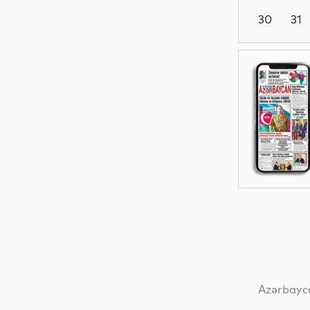
30
31
Dünya
Elm
İqtisadiyyat
Dünya
Azərbayca