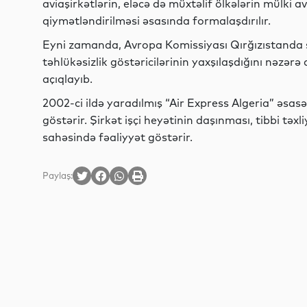
aviaşirkətlərin, eləcə də müxtəlif ölkələrin mülki a
qiymətləndirilməsi əsasında formalaşdırılır.
Eyni zamanda, Avropa Komissiyası Qırğızıstanda se
təhlükəsizlik göstəricilərinin yaxşılaşdığını nəzərə
açıqlayıb.
2002-ci ildə yaradılmış “Air Express Algeria” əsas
göstərir. Şirkət işçi heyətinin daşınması, tibbi təx
sahəsində fəaliyyət göstərir.
Paylaş: