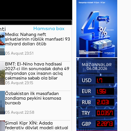
nti
Hamısına bax
Media: Nəhəng neft
şirkətlərinin rüblük mənfəəti 93
milyard dolları ötüb
05 Avqust 23:51
BMT: El-Nino hava hadisəsi
MƏZƏNNƏLƏR
2027-ci ilin sonunadək daha 49
06.08.2026
milyondan çox insanın aclıq
çəkməsinə səbəb ola bilər
1.7
05 Avqust 23:15
1.961
Özbəkistan ilk məsafədən
zondlama peykini kosmosa
2.1031
buraxıb
05 Avqust 22:58
0.0357
Şimali Kipr XİN: Adada
2.2873
federativ dövlət modeli aktual