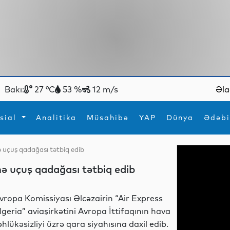
Bakı:
27 °C
53 %
12 m/s
Əla
sial
Analitika
Müsahibə
YAP
Dünya
Ədəbi
nə uçuş qadağası tətbiq edib
ya
İdman
Maraqlı
inə uçuş qadağası tətbiq edib
İdman
Yeni texnologiyalar
vropa Komissiyası Əlcəzairin “Air Express
lgeria” aviaşirkətini Avropa İttifaqının hava
əhlükəsizliyi üzrə qara siyahısına daxil edib.