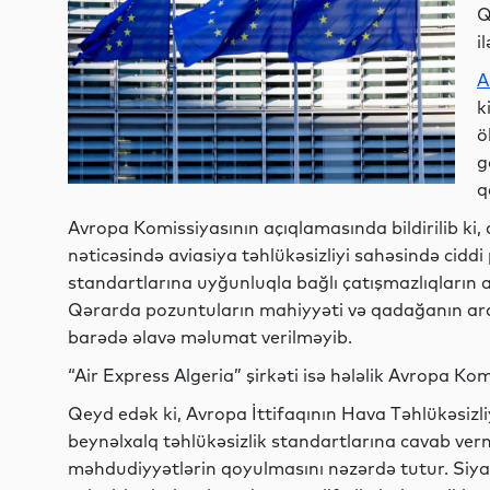
Q
i
A
k
ö
g
q
Avropa Komissiyasının açıqlamasında bildirilib ki,
nəticəsində aviasiya təhlükəsizliyi sahəsində ciddi
standartlarına uyğunluqla bağlı çatışmazlıqların 
Qərarda pozuntuların mahiyyəti və qadağanın arad
barədə əlavə məlumat verilməyib.
“Air Express Algeria” şirkəti isə hələlik Avropa K
Qeyd edək ki, Avropa İttifaqının Hava Təhlükəsizliy
beynəlxalq təhlükəsizlik standartlarına cavab verm
məhdudiyyətlərin qoyulmasını nəzərdə tutur. Siya