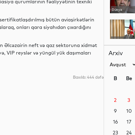
viasiya qurumlarının fəaliyyətinin texniki
Dünya
rtifikatlaşdırılmış bütün aviaşirkətlərin
 alaraq, onları qara siyahıdan çıxardığını
YAP xəbərləri
ən Əlcəzairin neft və qaz sektoruna xidmət
Arxiv
liyə, VIP reyslər və yüngül yük daşımaları
İdman
Baxılıb: 444 dəfə
B
Be
2
3
Dünya
9
10
16
17
İqtisadiyyat
23
24