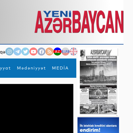
qə
AZ
RU
EN
yyat
Mədəniyyət
MEDİA
×