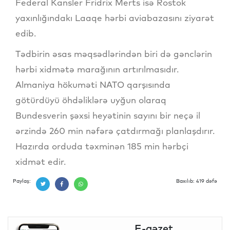
Federal Kansler Fridrix Merts isə Rostok
yaxınlığındakı Laaqe hərbi aviabazasını ziyarət
edib.
Tədbirin əsas məqsədlərindən biri də gənclərin
hərbi xidmətə marağının artırılmasıdır.
Almaniya hökuməti NATO qarşısında
götürdüyü öhdəliklərə uyğun olaraq
Bundesverin şəxsi heyətinin sayını bir neçə il
ərzində 260 min nəfərə çatdırmağı planlaşdırır.
Hazırda orduda təxminən 185 min hərbçi
xidmət edir.
Paylaş:
Baxılıb: 419 dəfə
E-qəzet