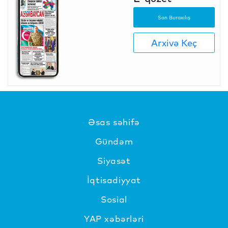
Son Buraxılış
Arxivə Keç
Əsas səhifə
Gündəm
Siyasət
İqtisadiyyat
Sosial
YAP xəbərləri