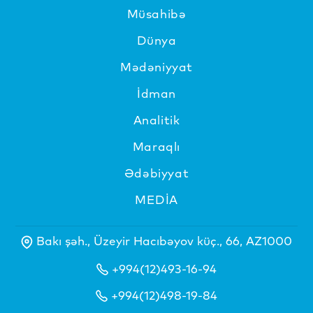
Müsahibə
Dünya
Mədəniyyat
İdman
Analitik
Maraqlı
Ədəbiyyat
MEDİA
Bakı şəh., Üzeyir Hacıbəyov küç., 66, AZ1000
+994(12)493-16-94
+994(12)498-19-84