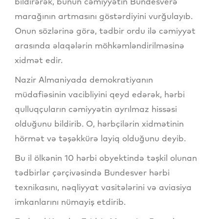
bildirərək, bunun cəmiyyətin Bundesverə
marağının artmasını göstərdiyini vurğulayıb.
Onun sözlərinə görə, tədbir ordu ilə cəmiyyət
arasında əlaqələrin möhkəmləndirilməsinə
xidmət edir.
Nazir Almaniyada demokratiyanın
müdafiəsinin vacibliyini qeyd edərək, hərbi
qulluqçuların cəmiyyətin ayrılmaz hissəsi
olduğunu bildirib. O, hərbçilərin xidmətinin
hörmət və təşəkkürə layiq olduğunu deyib.
Bu il ölkənin 10 hərbi obyektində təşkil olunan
tədbirlər çərçivəsində Bundesver hərbi
texnikasını, nəqliyyat vasitələrini və aviasiya
imkanlarını nümayiş etdirib.