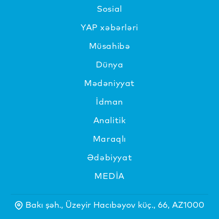
Sosial
YAP xəbərləri
Müsahibə
Dünya
Mədəniyyat
İdman
Analitik
Maraqlı
Ədəbiyyat
MEDİA
Bakı şəh., Üzeyir Hacıbəyov küç., 66, AZ1000