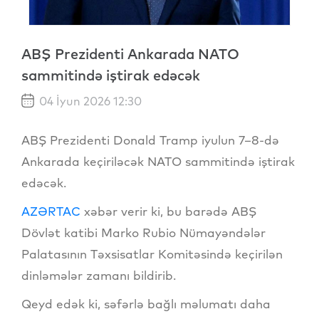
ABŞ Prezidenti Ankarada NATO
sammitində iştirak edəcək
04 İyun 2026 12:30
ABŞ Prezidenti Donald Tramp iyulun 7–8-də
Ankarada keçiriləcək NATO sammitində iştirak
edəcək.
AZƏRTAC
xəbər verir ki, bu barədə ABŞ
Dövlət katibi Marko Rubio Nümayəndələr
Palatasının Təxsisatlar Komitəsində keçirilən
dinləmələr zamanı bildirib.
Qeyd edək ki, səfərlə bağlı məlumatı daha