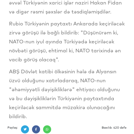
əvvəl Türkiyənin xarici işlər naziri Hakan Fidan
və digər rəsmi şəxslər də təsdiqləmişdilər.
Rubio Türkiyənin paytaxtı Ankarada keçiriləcək
zirvə görüşü ilə bağlı bildirib: "Düşünürəm ki,
NATO-nun iyul ayında Türkiyədə keçiriləcək
növbəti görüşü, ehtimal ki, NATO tarixində ən
vacib görüş olacaq".
ABŞ Dövlət katibi ölkəsinin hələ də Alyansın
üzvü olduğunu xatırladaraq, NATO-nun
"əhəmiyyətli dəyişikliklərə" ehtiyacı olduğunu
və bu dəyişikliklərin Türkiyənin paytaxtında
keçiriləcək sammitdə müzakirə olunacağını
bildirib.
Paylaş:
Baxılıb: 420 dəfə