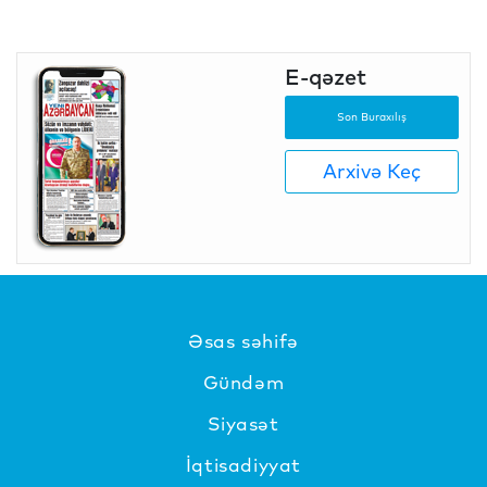
E-qəzet
Son Buraxılış
Arxivə Keç
Əsas səhifə
Gündəm
Siyasət
İqtisadiyyat