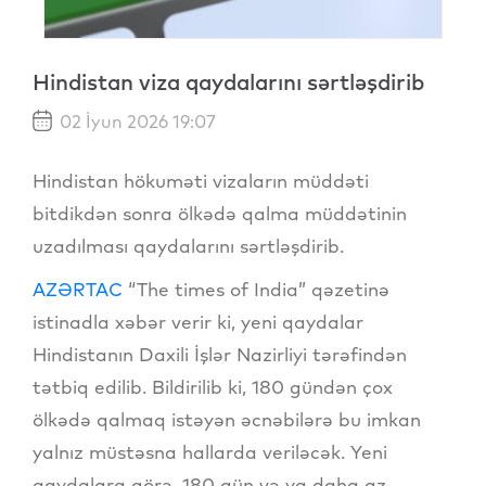
Hindistan viza qaydalarını sərtləşdirib
02 İyun 2026 19:07
Hindistan hökuməti vizaların müddəti
bitdikdən sonra ölkədə qalma müddətinin
uzadılması qaydalarını sərtləşdirib.
AZƏRTAC
“The times of India” qəzetinə
istinadla xəbər verir ki, yeni qaydalar
Hindistanın Daxili İşlər Nazirliyi tərəfindən
tətbiq edilib. Bildirilib ki, 180 gündən çox
ölkədə qalmaq istəyən əcnəbilərə bu imkan
yalnız müstəsna hallarda veriləcək. Yeni
qaydalara görə, 180 gün və ya daha az