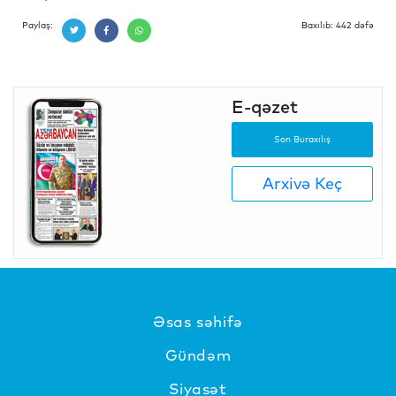
Paylaş:
Baxılıb: 442 dəfə
E-qəzet
Son Buraxılış
Arxivə Keç
Əsas səhifə
Gündəm
Siyasət