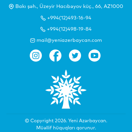
Bakı şəh., Üzeyir Hacıbəyov küç., 66, AZ1000
+994(12)493-16-94
+994(12)498-19-84
mail@yeniazerbaycan.com
© Copyright 2026.
Yeni Azərbaycan
.
Müəllif hüquqları qorunur.