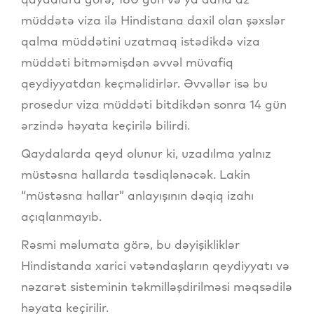
müddətə viza ilə Hindistana daxil olan şəxslər
qalma müddətini uzatmaq istədikdə viza
müddəti bitməmişdən əvvəl müvafiq
qeydiyyatdan keçməlidirlər. Əvvəllər isə bu
prosedur viza müddəti bitdikdən sonra 14 gün
ərzində həyata keçirilə bilirdi.
Qaydalarda qeyd olunur ki, uzadılma yalnız
müstəsna hallarda təsdiqlənəcək. Lakin
“müstəsna hallar” anlayışının dəqiq izahı
açıqlanmayıb.
Rəsmi məlumata görə, bu dəyişikliklər
Hindistanda xarici vətəndaşların qeydiyyatı və
nəzarət sisteminin təkmilləşdirilməsi məqsədilə
həyata keçirilir.