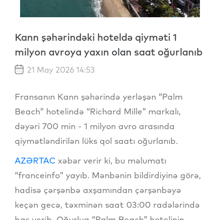
Kann şəhərindəki hoteldə qiyməti 1
milyon avroya yaxın olan saat oğurlanıb
21 May 2026 14:53
Fransanın Kann şəhərində yerləşən “Palm
Beach” hotelində “Richard Mille” markalı,
dəyəri 700 min - 1 milyon avro arasında
qiymətləndirilən lüks qol saatı oğurlanıb.
AZƏRTAC
xəbər verir ki, bu məlumatı
“franceinfo” yayıb. Mənbənin bildirdiyinə görə,
hadisə çərşənbə axşamından çərşənbəyə
keçən gecə, təxminən saat 03:00 radələrində
baş verib. Oğurluq “Palm Beach” hotelinin