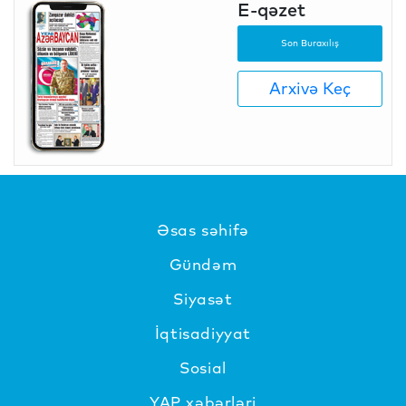
E-qəzet
Son Buraxılış
Arxivə Keç
Əsas səhifə
Gündəm
Siyasət
İqtisadiyyat
Sosial
YAP xəbərləri