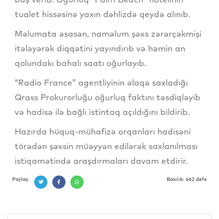
tualet hissəsinə yaxın dəhlizdə qeydə alınıb.
Məlumata əsasən, naməlum şəxs zərərçəkmişi
itələyərək diqqətini yayındırıb və həmin an
qolundakı bahalı saatı oğurlayıb.
“Radio France” agentliyinin əlaqə saxladığı
Qrass Prokurorluğu oğurluq faktını təsdiqləyib
və hadisə ilə bağlı istintaq açıldığını bildirib.
Hazırda hüquq-mühafizə orqanları hadisəni
törədən şəxsin müəyyən edilərək saxlanılması
istiqamətində araşdırmaları davam etdirir.
Paylaş:
Baxılıb: 462 dəfə