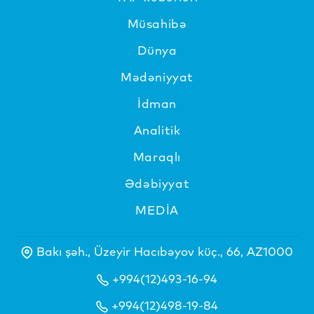
Müsahibə
Dünya
Mədəniyyat
İdman
Analitik
Maraqlı
Ədəbiyyat
MEDİA
Bakı şəh., Üzeyir Hacıbəyov küç., 66, AZ1000
+994(12)493-16-94
+994(12)498-19-84