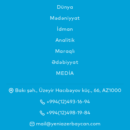
Dünya
Mədəniyyat
İdman
Analitik
Maraqlı
Ədəbiyyat
MEDİA
Bakı şəh., Üzeyir Hacıbəyov küç., 66, AZ1000
+994(12)493-16-94
+994(12)498-19-84
mail@yeniazerbaycan.com