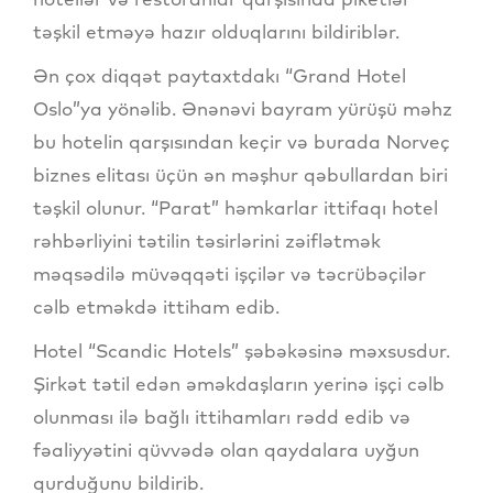
təşkil etməyə hazır olduqlarını bildiriblər.
Ən çox diqqət paytaxtdakı “Grand Hotel
Oslo”ya yönəlib. Ənənəvi bayram yürüşü məhz
bu hotelin qarşısından keçir və burada Norveç
biznes elitası üçün ən məşhur qəbullardan biri
təşkil olunur. “Parat” həmkarlar ittifaqı hotel
rəhbərliyini tətilin təsirlərini zəiflətmək
məqsədilə müvəqqəti işçilər və təcrübəçilər
cəlb etməkdə ittiham edib.
Hotel “Scandic Hotels” şəbəkəsinə məxsusdur.
Şirkət tətil edən əməkdaşların yerinə işçi cəlb
olunması ilə bağlı ittihamları rədd edib və
fəaliyyətini qüvvədə olan qaydalara uyğun
qurduğunu bildirib.