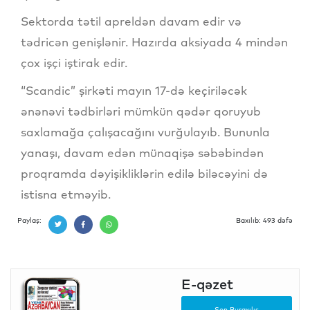
Sektorda tətil apreldən davam edir və
tədricən genişlənir. Hazırda aksiyada 4 mindən
çox işçi iştirak edir.
“Scandic” şirkəti mayın 17-də keçiriləcək
ənənəvi tədbirləri mümkün qədər qoruyub
saxlamağa çalışacağını vurğulayıb. Bununla
yanaşı, davam edən münaqişə səbəbindən
proqramda dəyişikliklərin edilə biləcəyini də
istisna etməyib.
Paylaş:
Baxılıb: 493 dəfə
E-qəzet
Son Buraxılış