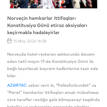
Norveçin həmkarlar ittifaqları
Konstitusiya Günü etiraz aksiyaları
keçirməklə hədələyirlər
15 May 2026 16:58
Norveçdə hotel-restoran sektorunda davam
edən tətil mayın 17-də Konstitusiya Günü ilə
bağlı keçiriləcək bayram tədbirlərinə təsir edə
bilər.
AZƏRTAC
xəbər verir ki, “Fellesforbundet” və
“Parat” həmkarlar ittifaqları əmək mübahisəsi
üzrə tərəflər razılığa gələ bilməyəcəyi təqdirdə
hotellər və restoranlar qarşısında piketlər