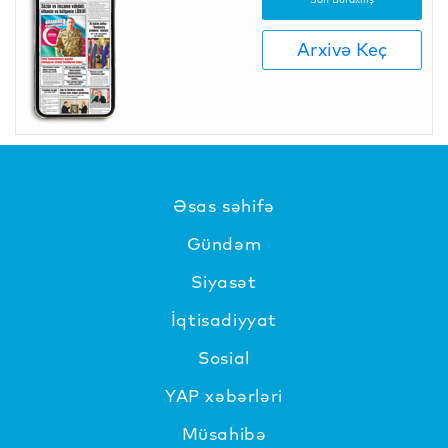
Arxivə Keç
Əsas səhifə
Gündəm
Siyasət
İqtisadiyyat
Sosial
YAP xəbərləri
Müsahibə