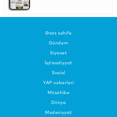
Əsas səhifə
Gündəm
Siyasət
İqtisadiyyat
Sosial
YAP xəbərləri
Müsahibə
Dünya
Mədəniyyat