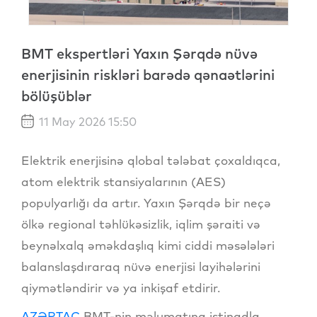
BMT ekspertləri Yaxın Şərqdə nüvə
enerjisinin riskləri barədə qənaətlərini
bölüşüblər
11 May 2026 15:50
Elektrik enerjisinə qlobal tələbat çoxaldıqca,
atom elektrik stansiyalarının (AES)
populyarlığı da artır. Yaxın Şərqdə bir neçə
ölkə regional təhlükəsizlik, iqlim şəraiti və
beynəlxalq əməkdaşlıq kimi ciddi məsələləri
balanslaşdıraraq nüvə enerjisi layihələrini
qiymətləndirir və ya inkişaf etdirir.
AZƏRTAC
BMT-nin məlumatına istinadla