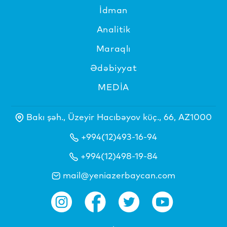
İdman
Analitik
Maraqlı
Ədəbiyyat
MEDİA
Bakı şəh., Üzeyir Hacıbəyov küç., 66, AZ1000
+994(12)493-16-94
+994(12)498-19-84
mail@yeniazerbaycan.com