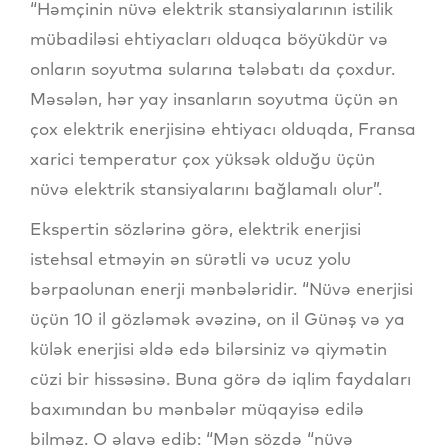
“Həmçinin nüvə elektrik stansiyalarının istilik
mübadiləsi ehtiyacları olduqca böyükdür və
onların soyutma sularına tələbatı da çoxdur.
Məsələn, hər yay insanların soyutma üçün ən
çox elektrik enerjisinə ehtiyacı olduqda, Fransa
xarici temperatur çox yüksək olduğu üçün
nüvə elektrik stansiyalarını bağlamalı olur”.
Ekspertin sözlərinə görə, elektrik enerjisi
istehsal etməyin ən sürətli və ucuz yolu
bərpaolunan enerji mənbələridir. “Nüvə enerjisi
üçün 10 il gözləmək əvəzinə, on il Günəş və ya
külək enerjisi əldə edə bilərsiniz və qiymətin
cüzi bir hissəsinə. Buna görə də iqlim faydaları
baxımından bu mənbələr müqayisə edilə
bilməz. O əlavə edib: “Mən sözdə “nüvə