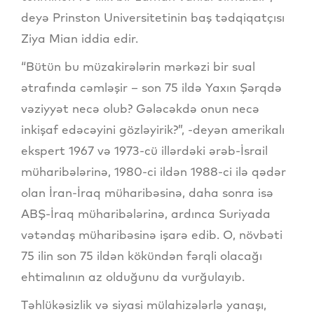
deyə Prinston Universitetinin baş tədqiqatçısı
Ziya Mian iddia edir.
“Bütün bu müzakirələrin mərkəzi bir sual
ətrafında cəmləşir – son 75 ildə Yaxın Şərqdə
vəziyyət necə olub? Gələcəkdə onun necə
inkişaf edəcəyini gözləyirik?”, -deyən amerikalı
ekspert 1967 və 1973-cü illərdəki ərəb-İsrail
müharibələrinə, 1980-ci ildən 1988-ci ilə qədər
olan İran-İraq müharibəsinə, daha sonra isə
ABŞ-İraq müharibələrinə, ardınca Suriyada
vətəndaş müharibəsinə işarə edib. O, növbəti
75 ilin son 75 ildən kökündən fərqli olacağı
ehtimalının az olduğunu da vurğulayıb.
Təhlükəsizlik və siyasi mülahizələrlə yanaşı,