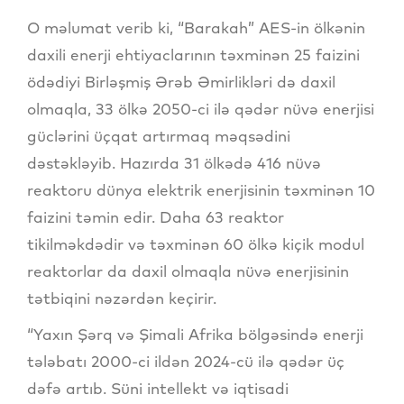
O məlumat verib ki, “Barakah” AES-in ölkənin
daxili enerji ehtiyaclarının təxminən 25 faizini
ödədiyi Birləşmiş Ərəb Əmirlikləri də daxil
olmaqla, 33 ölkə 2050-ci ilə qədər nüvə enerjisi
güclərini üçqat artırmaq məqsədini
dəstəkləyib. Hazırda 31 ölkədə 416 nüvə
reaktoru dünya elektrik enerjisinin təxminən 10
faizini təmin edir. Daha 63 reaktor
tikilməkdədir və təxminən 60 ölkə kiçik modul
reaktorlar da daxil olmaqla nüvə enerjisinin
tətbiqini nəzərdən keçirir.
“Yaxın Şərq və Şimali Afrika bölgəsində enerji
tələbatı 2000-ci ildən 2024-cü ilə qədər üç
dəfə artıb. Süni intellekt və iqtisadi