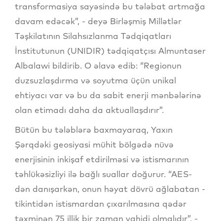
transformasiya sayəsində bu tələbat artmağa
davam edəcək”, - deyə Birləşmiş Millətlər
Təşkilatının Silahsızlanma Tədqiqatları
İnstitutunun (UNIDIR) tədqiqatçısı Almuntaser
Albalawi bildirib. O əlavə edib: “Regionun
duzsuzlaşdırma və soyutma üçün unikal
ehtiyacı var və bu da sabit enerji mənbələrinə
olan etimadı daha da aktuallaşdırır”.
Bütün bu tələblərə baxmayaraq, Yaxın
Şərqdəki geosiyasi mühit bölgədə nüvə
enerjisinin inkişaf etdirilməsi və istismarının
təhlükəsizliyi ilə bağlı suallar doğurur. “AES-
dən danışarkən, onun həyat dövrü ağlabatan -
tikintidən istismardan çıxarılmasına qədər
təxminən 75 illik bir zaman vahidi olmalıdır”, -