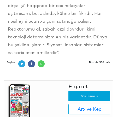
dirçəlişi” haqqında bir çox hekayələr
eşitmişəm, bu, əslində, köhnə bir fikirdir. Hər
nəsil eyni uçan xalçanı satmağa çalışır.
Reaktorumu al, sabah qızıl dövrdür” kimi
texnoloji determinizm ən pis variantdır. Dünya
bu şəkildə işləmir. Siyasət, insanlar, sistemlər
və tarix əsas amillərdir”.
Paylaş:
Baxılıb: 538 dəfə
E-qəzet
Son Buraxılış
Arxivə Keç