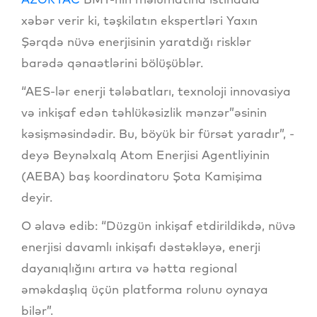
xəbər verir ki, təşkilatın ekspertləri Yaxın
Şərqdə nüvə enerjisinin yaratdığı risklər
barədə qənaətlərini bölüşüblər.
“AES-lər enerji tələbatları, texnoloji innovasiya
və inkişaf edən təhlükəsizlik mənzər”əsinin
kəsişməsindədir. Bu, böyük bir fürsət yaradır”, -
deyə Beynəlxalq Atom Enerjisi Agentliyinin
(AEBA) baş koordinatoru Şota Kamişima
deyir.
O əlavə edib: “Düzgün inkişaf etdirildikdə, nüvə
enerjisi davamlı inkişafı dəstəkləyə, enerji
dayanıqlığını artıra və hətta regional
əməkdaşlıq üçün platforma rolunu oynaya
bilər”.