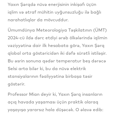
Yaxın Şərqdə nüvə enerjisinin inkişafı üçün
iqlim və ətraf mühitin uyğunsuzluğu ilə bağlı
narahatlıqlar da mövcuddur.
Ümumdünya Meteorologiya Təşkilatının (ÜMT)
2024-cü ildə dərc etdiyi ərəb ölkələrində iqlimin
vəziyyətinə dair ilk hesabata görə, Yaxın Şərq
qlobal orta göstəricidən iki dəfə sürətli istiləşir.
Bu əsrin sonuna qədər temperatur beş dərəcə
Selsi arta bilər ki, bu da nüvə elektrik
stansiyalarının fəaliyyətinə birbaşa təsir
göstərir.
Professor Mian deyir ki, Yaxın Şərq insanların
açıq havada yaşaması üçün praktik olaraq
yaşayışa yararsız hala düşəcək. O əlavə edib: