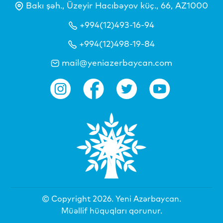
Bakı şəh., Üzeyir Hacıbəyov küç., 66, AZ1000
+994(12)493-16-94
+994(12)498-19-84
mail@yeniazerbaycan.com
© Copyright 2026.
Yeni Azərbaycan
.
Müəllif hüquqları qorunur.