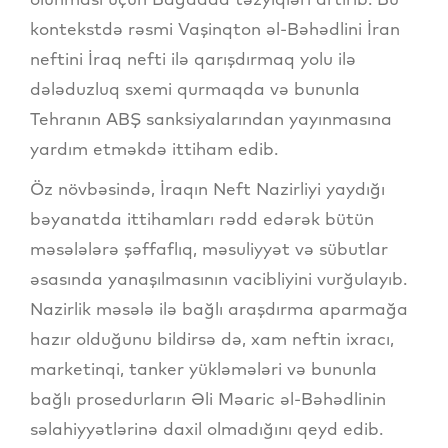
kontekstdə rəsmi Vaşinqton əl-Bəhədlini İran
neftini İraq nefti ilə qarışdırmaq yolu ilə
dələduzluq sxemi qurmaqda və bununla
Tehranın ABŞ sanksiyalarından yayınmasına
yardım etməkdə ittiham edib.
Öz növbəsində, İraqın Neft Nazirliyi yaydığı
bəyanatda ittihamları rədd edərək bütün
məsələlərə şəffaflıq, məsuliyyət və sübutlar
əsasında yanaşılmasının vacibliyini vurğulayıb.
Nazirlik məsələ ilə bağlı araşdırma aparmağa
hazır olduğunu bildirsə də, xam neftin ixracı,
marketinqi, tanker yükləmələri və bununla
bağlı prosedurların Əli Məaric əl-Bəhədlinin
səlahiyyətlərinə daxil olmadığını qeyd edib.