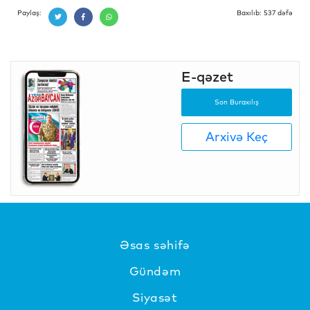
Paylaş:
Baxılıb: 537 dəfə
E-qəzet
Son Buraxılış
Arxivə Keç
Əsas səhifə
Gündəm
Siyasət