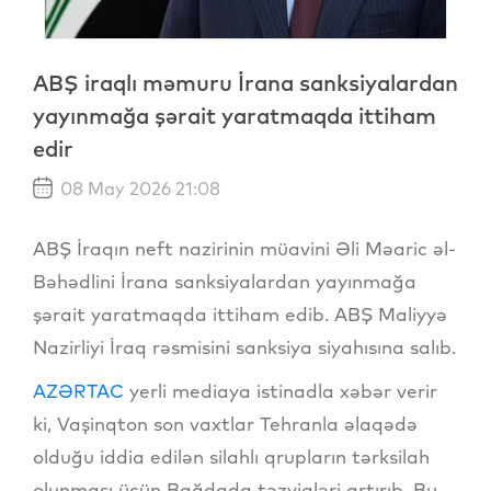
ABŞ iraqlı məmuru İrana sanksiyalardan
yayınmağa şərait yaratmaqda ittiham
edir
08 May 2026 21:08
ABŞ İraqın neft nazirinin müavini Əli Məaric əl-
Bəhədlini İrana sanksiyalardan yayınmağa
şərait yaratmaqda ittiham edib. ABŞ Maliyyə
Nazirliyi İraq rəsmisini sanksiya siyahısına salıb.
AZƏRTAC
yerli mediaya istinadla xəbər verir
ki, Vaşinqton son vaxtlar Tehranla əlaqədə
olduğu iddia edilən silahlı qrupların tərksilah
olunması üçün Bağdada təzyiqləri artırıb. Bu