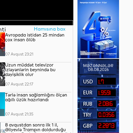
nti
Hamısına bax
Avropada istidən 25 mindən
çox insan ölüb
07 Avqust 23:21
Uzun müddət televizor
MƏZƏNNƏLƏR
izləyənlərin beynində bu
08.08.2026
dəyişiklik olur
1.7
07 Avqust 22:17
1.9591
Tərlə insan sağlamlığını ölçən
ağıllı üzük hazırlandı
2.0816
07 Avqust 21:35
0.0356
8 avqustdan sonra ilk 1 il,
2.2873
Əliyevlə Trampın doldurduğu