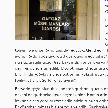
ş
Q
F
R
t
ü
Q
təqvimlə iyunun 6-na təsadüf edəcək. Qeyd edilir 
iyunun 6-dan başlayaraq 3 gün davam edə bilər: 
namazları qılınacaq. Аzərbаycаndа iyunun 6-sı və 
qeyri-iş günü elan edilib. Dövlətimizin dindarlar
bildirir, din-dövlət münasibətlərinin yüksək səviyy
fəaliyyətlərə uğurlar arzulayırıq”.
Fətvada qeyd olunub ki, adətən qurbanlıq üçün qoyu
dəvəni də qurbanlıq üçün seçmək olar. Həmin ətin
imkansızlara yardım etmək dinimizin ruhuna daha 
Peyğəmbərimiz (s) bizlərə tövsiyə edib. Qurbankəs