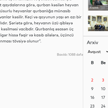
iət qaydalarına görə, qurban kəsilən heyvan
Analitik
ə qüsurlu heyvanlar qurbanlığa münasib
lar kəsilir. Keçi və qoyunun yaşı ən azı bir
malıdır. Şəriətə görə, heyvanın üzü qibləyə
k kəsilməsi vacibdir. Qurbanlıq əsasən üç
Siyasət
igər hissə fəqir və kasıb ailələrə, üçüncü
nması tövsiyə olunur”.
Arxiv
Baxılıb: 1088 dəfə
Siyasət
B
Be
2
3
Siyasət
9
10
16
17
Dünya
23
24