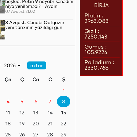
boşluq, Putin 9 noyabr sənədini
BİRJA
niyə yeniləmədi? - Aydın
QULİYEV yazır...
07 Avqust 21:02
Platin :
2963.083
8 Avqust: Cənubi Qafqazın
yeni tarixinin yazıldığı gün
Qızıl :
7250.143
07 Avqust 21:00
Gümüş :
105.9224
Azərbaycan–ABŞ tərəfdaşlığı:
Yeni geosiyasi dövrün əsas
Palladium :
konturları
2330.768
07 Avqust 20:57
Ça
Ç
Ca
C
Ş
1 il öncə İlham Əliyevin Ağ
Evdə dediklərindən sonra
1
Paşinyan niyə üzr istəmişdi?
4
5
6
7
8
07 Avqust 20:41
11
12
13
14
15
ÜST legioner xəstəliyinin
yayılmasının səbəbini açıqlayıb
18
19
20
21
22
25
26
27
28
29
07 Avqust 20:17