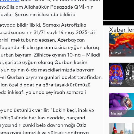
eyxülislam Allahşükür Paşazadə QMİ-nin
azılar Şurasının iclasında bildirib.
ətvada bildirilib ki, Şamaxı Astrofizika
Xəbər le
əsədxanasının 31/71 saylı 14 may 2025-ci il
arixli məktubuna əsasən, Azərbaycan
füqündə Hilalın görünməsinə uyğun olaraq
Dünya
urbаn bаyrаmı Zilhiccə ayının 10-na – Miladi
ki, şəriətə uyğun olaraq Qurban kəsimi
“İyun ayının 6-da məscidlərimizdə bayram
7-si Qurbаn bаyrаmı günləri dövlət tərəfindən
Maraqlı
a olan özəl diqqətinə görə təşəkkürümüzü
ədə inkişafı yolunda xeyirxah səmərəli
na üstünlük verilir: “Lakin keçi, inək və
Maraqlı
 bölgüsündə hər kəs azaddır, hərçənd
yaxındır, çünki belə davranmağı Əziz
mə ayini təmizlik və yüksək sanitariya