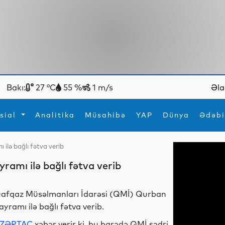
Bakı:
27 °C
55 %
1 m/s
Əla
sial
Analitika
Müsahibə
YAP
Dünya
Ədəbi
ilə bağlı fətva verib
ya
İdman
Maraqlı
amı ilə bağlı fətva verib
İdman
Yeni texnologiyalar
afqaz Müsəlmanları İdarəsi (QMİ) Qurban
ayramı ilə bağlı fətva verib.
ZƏRTAC
xəbər verir ki, bu barədə QMİ sədri