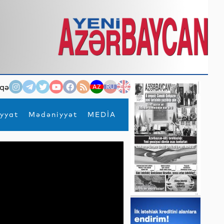
qə
AZ
RU
EN
yyat
Mədəniyyət
MEDİA
×