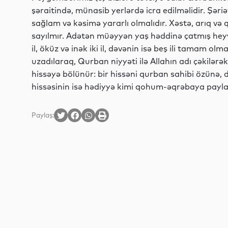
şəraitində, münasib yerlərdə icra edilməlidir. Şər
sağlam və kəsimə yararlı olmalıdır. Xəstə, arıq v
sayılmır. Adətən müəyyən yaş həddinə çatmış heyvan
il, öküz və inək iki il, dəvənin isə beş ili tamam ol
uzadılaraq, Qurban niyyəti ilə Allahın adı çəkilərə
hissəyə bölünür: bir hissəni qurban sahibi özünə, d
hissəsinin isə hədiyyə kimi qohum-əqrəbaya payla
Paylaş: