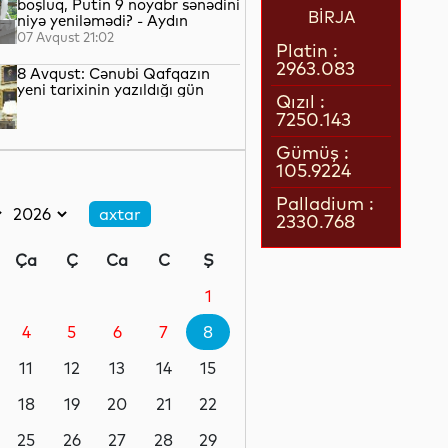
boşluq, Putin 9 noyabr sənədini
BİRJA
niyə yeniləmədi? - Aydın
QULİYEV yazır...
07 Avqust 21:02
Platin :
2963.083
8 Avqust: Cənubi Qafqazın
yeni tarixinin yazıldığı gün
Qızıl :
7250.143
07 Avqust 21:00
Gümüş :
105.9224
Azərbaycan–ABŞ tərəfdaşlığı:
Yeni geosiyasi dövrün əsas
Palladium :
konturları
2330.768
07 Avqust 20:57
Ça
Ç
Ca
C
Ş
1 il öncə İlham Əliyevin Ağ
Evdə dediklərindən sonra
1
Paşinyan niyə üzr istəmişdi?
4
5
6
7
8
07 Avqust 20:41
11
12
13
14
15
ÜST legioner xəstəliyinin
yayılmasının səbəbini açıqlayıb
18
19
20
21
22
25
26
27
28
29
07 Avqust 20:17