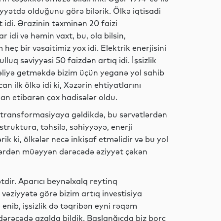
yyətdə olduğunu görə bilərik. Ölkə iqtisadi
idi. Ərazinin təxminən 20 faizi
Siyasət
r idi və həmin vaxt, bu, ola bilsin,
eç bir vəsaitimiz yox idi. Elektrik enerjisini
ulluq səviyyəsi 50 faizdən artıq idi. İşsizlik
rəliyə getməkdə bizim üçün yeganə yol sahib
Gündəm
n ilk ölkə idi ki, Xəzərin ehtiyatlarını
dan etibarən çox hadisələr oldu.
transformasiyaya gəldikdə, bu sərvətlərdən
struktura, təhsilə, səhiyyəyə, enerji
Siyasət
ik ki, ölkələr necə inkişaf etməlidir və bu yol
emlərdən müəyyən dərəcədə əziyyət çəkən
Siyasət
dir. Aparıcı beynəlxalq reytinq
ı vəziyyətə görə bizim artıq investisiya
ə enib, işsizlik də təqribən eyni rəqəm
dərəcədə azalda bildik. Başlanğıcda biz borc