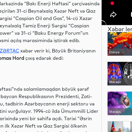
ərkəzində “Bakı Enerji Həftəsi” çərçivəsində
eçirilən 31-ci Beynəlxalq Xəzər Neft və Qaz
ərgisi “Caspian Oil and Gas”, 14-cü Xəzər
eynəlxalq Təmiz Enerji Sərgisi “Caspian
Xəbər le
ower” və 31-ci “Baku Energy Forum”un
əsmi açılış mərasimində iştirak edib.
ZƏRTAC
xəbər verir ki, Böyük Britaniyanın
Dünya
omas Hord
çıxış edərək dedi:
.
Maraqlı
i Həftəsi”ndə salamlamaqdan böyük şərəf
baycan Respublikasının Prezidenti, Zati-
u, tədbirin Azərbaycanın enerji sektoru və
ni vurğulayır. 1994-cü ildə Ümummilli Lider
Maraqlı
rixində yeni bir səhifə açdı. Tarixi “Əsrin
n ilk Xəzər Neft və Qaz Sərgisi ölkənin