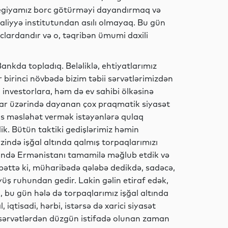
Dünya
tegiyamız borc götürməyi dayandırmaq və
maliyyə institutundan asılı olmayaq. Bu gün
clardandır və o, təqribən ümumi daxili
Siyasət
ankda topladıq. Beləliklə, ehtiyatlarımız
 birinci növbədə bizim təbii sərvətlərimizdən
 investorlara, həm də ev sahibi ölkəsinə
qlar üzərində dayanan çox praqmatik siyasət
MEDİA
pis məsləhət vermək istəyənlərə qulaq
dik. Bütün taktiki gedişlərimiz həmin
rzində işğal altında qalmış torpaqlarımızı
zində Ermənistanı tamamilə məğlub etdik və
Siyasət
bəttə ki, müharibədə qələbə dedikdə, sadəcə,
üş ruhundan gedir. Lakin gəlin etiraf edək,
bu gün hələ də torpaqlarımız işğal altında
l, iqtisadi, hərbi, istərsə də xarici siyasət
Sosial
ii sərvətlərdən düzgün istifadə olunan zaman