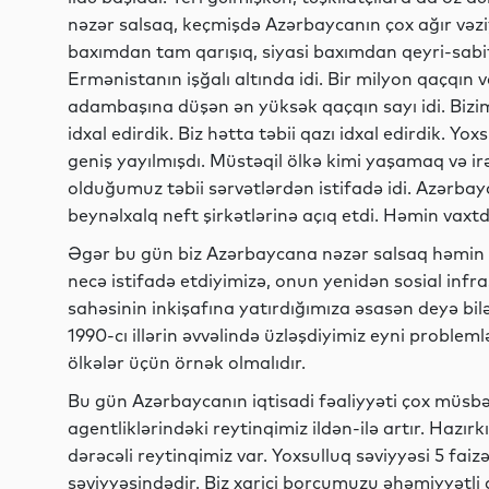
nəzər salsaq, keçmişdə Azərbaycanın çox ağır vəzi
baxımdan tam qarışıq, siyasi baxımdan qeyri-sabit 
Ermənistanın işğalı altında idi. Bir milyon qaçqın va
adambaşına düşən ən yüksək qaçqın sayı idi. Bizim h
idxal edirdik. Biz hətta təbii qazı idxal edirdik. Yoxs
geniş yayılmışdı. Müstəqil ölkə kimi yaşamaq və i
olduğumuz təbii sərvətlərdən istifadə idi. Azərbayca
beynəlxalq neft şirkətlərinə açıq etdi. Həmin vaxt
Əgər bu gün biz Azərbaycana nəzər salsaq həmin 
necə istifadə etdiyimizə, onun yenidən sosial infra
sahəsinin inkişafına yatırdığımıza əsasən deyə bilər
1990-cı illərin əvvəlində üzləşdiyimiz eyni probl
ölkələr üçün örnək olmalıdır.
Bu gün Azərbaycanın iqtisadi fəaliyyəti çox müsbət
agentliklərindəki reytinqimiz ildən-ilə artır. Hazırk
dərəcəli reytinqimiz var. Yoxsulluq səviyyəsi 5 faiz
səviyyəsindədir. Biz xarici borcumuzu əhəmiyyətli 