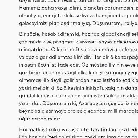
dəyişirdilər. Lakin reallıq tamamilə fərqlidir. Dün
Hamımız daha yaxşı iqlimi, planetin qorunmasını i
olmalıyıq, enerji təhlükəsizliyi və həmçinin bərpa
gələcəyimizi planlaşdırmalıyıq. Düşünürəm, irəliyə
Bir sözlə, hesab edirəm ki, hazırda qlobal enerji 
çox müdrik və praqmatik siyasəti sayəsində ərsəy
minnətdarıq. Ölkələr neft və qazın mövcud olmasın
və qaz digər adi əmtəə kimidir. Hər bir ölkə torpağ
inkişafı üçün istifadə edir. Öz müstəqilliyinin əvv
qaz bizim üçün müstəqil ölkə kimi yaşamağın yeganə
olmaması ilə deyil, gəlirlərdən necə istifadə etdik
yetirilməlidir ki, öz ölkəsinin inkişafı, xalqının dah
gündəlik məsələlərinə enerjinin istehsalından əldə
yatırırlar. Düşünürəm ki, Azərbaycan çox bariz nüm
beynəlxalq sərmayələrə açıq edəndə, milli maraql
uğur qazanırsınız.
Hörmətli iştirakçı və təşkilatçı tərəfindən qeyd edi
ildə başladı. Yeri gəlmişkən, təşkilatçılara da öz d