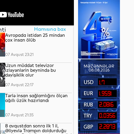
nti
Hamısına bax
Avropada istidən 25 mindən
çox insan ölüb
07 Avqust 23:21
Uzun müddət televizor
MƏZƏNNƏLƏR
izləyənlərin beynində bu
08.08.2026
dəyişiklik olur
1.7
07 Avqust 22:17
1.9591
Tərlə insan sağlamlığını ölçən
ağıllı üzük hazırlandı
2.0816
07 Avqust 21:35
0.0356
8 avqustdan sonra ilk 1 il,
2.2873
Əliyevlə Trampın doldurduğu