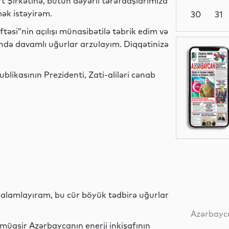
t Şirkətinə, bütün dəyərli tərəfdaşlarımıza
ək istəyirəm.
30
31
əftəsi”nin açılışı münasibətilə təbrik edim və
ində davamlı uğurlar arzulayım. Diqqətinizə
Dünya
blikasının Prezidenti, Zati-aliləri cənab
Dünya
Dünya
 salamlayıram, bu cür böyük tədbirə uğurlar
Dünya
Azərbayca
 müasir Azərbaycanın enerji inkişafının