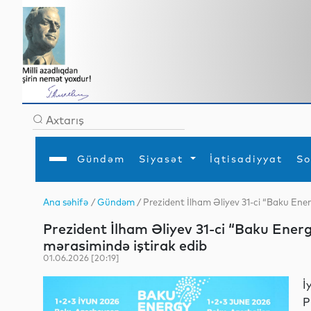
Gündəm
Siyasət
İqtisadiyyat
So
Ana səhifə
/
Gündəm
/ Prezident İlham Əliyev 31-ci “Baku Ene
Ana səhifə
Ədəbiyyat
Siyasət
Sosial
Dün
Prezident İlham Əliyev 31-ci “Baku Ener
Gündəm
MEDİA
Xarici siyasət
Turizm
İqtisadiyyat
Daxili siyasət
Elm
mərasimində iştirak edib
YAP
Din
01.06.2026 [20:19]
Analitika
Hadisə
Mədəniyyət
Diaspor
İ
Müsahibə
P