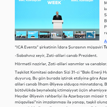
M
k
S
B
P
r
A
“ICA Events” şirkətinin İdarə Şurasının müşaviri
T
-Sabahınız xeyir, Zati-aliləri cənab Prezident.
Hörmətli nazirlər, Zati-aliləri xanımlar və cənablar
Təşkilat Komitəsi adından Sizi 31-ci “Bakı Enerj
duyuruq. Bu gün burada iştirak etdiyinə görə Azər
aliləri cənab İlham Əliyevə olduqca minnətdarıq. B
bütövlükdə beynəlxalq ictimaiyyət üçün əhəmiyyəti
Heydər Əliyevin rəhbərliyi ilə Azərbaycan müasir ta
müqaviləsi”nin imzalanması ilə yanaşı, təşkil oluna