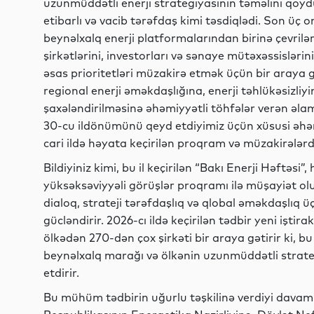
uzunmüddətli enerji strategiyasının təməlini qoyd
etibarlı və vacib tərəfdaş kimi təsdiqlədi. Son üç o
beynəlxalq enerji platformalarından birinə çevrilərə
şirkətlərini, investorları və sənaye mütəxəssisləri
əsas prioritetləri müzakirə etmək üçün bir araya gət
regional enerji əməkdaşlığına, enerji təhlükəsizliy
şaxələndirilməsinə əhəmiyyətli töhfələr verən əlam
30-cu ildönümünü qeyd etdiyimiz üçün xüsusi əhə
cari ildə həyata keçirilən proqram və müzakirələrdə
Bildiyiniz kimi, bu il keçirilən “Bakı Enerji Həftəsi
yüksəksəviyyəli görüşlər proqramı ilə müşayiət ol
dialoq, strateji tərəfdaşlıq və qlobal əməkdaşlı
gücləndirir. 2026-cı ildə keçirilən tədbir yeni iştira
ölkədən 270-dən çox şirkəti bir araya gətirir ki, 
beynəlxalq marağı və ölkənin uzunmüddətli stratej
etdirir.
Bu mühüm tədbirin uğurlu təşkilinə verdiyi davam