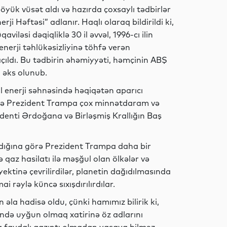
yük vüsət aldı və hazırda çoxsaylı tədbirlər
ji Həftəsi” adlanır. Haqlı olaraq bildirildi ki,
Dünya
iləsi dəqiqliklə 30 il əvvəl, 1996-cı ilin
enerji təhlükəsizliyinə töhfə verən
çıldı. Bu tədbirin əhəmiyyəti, həmçinin ABŞ
 əks olunub.
Dünya
al enerji səhnəsində həqiqətən aparıcı
örə Prezident Trampa çox minnətdaram və
enti Ərdoğana və Birləşmiş Krallığın Baş
Dünya
dığına görə Prezident Trampa daha bir
ə qaz hasilatı ilə məşğul olan ölkələr və
tinə çevrilirdilər, planetin dağıdılmasında
Dünya
 rəylə küncə sıxışdırılırdılar.
əla hadisə oldu, çünki hamımız bilirik ki,
rendə uyğun olmaq xatirinə öz adlarını