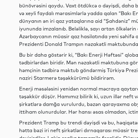
bünövrəsini qoydu. Vaxt ötdükcə o dəyişdi, daha bö
və xeyli faydalı mərasimlərlə yadda qalan “Bakı Ener
dünyanın ən iri qaz yataqlarına aid “Şahdəniz” müqav
iyununda imzalanıb. Beləliklə, sayı artan ölkələrin 
Azərbaycanın müasir qaz hasilatında yeni səhifə a
Prezidenti Donald Trampın nəzakətli məktubunda
Bu bir daha göstərir ki, “Bakı Enerji Həftəsi” qlob
tədbirlərdən biridir. Mən nəzakətli məktubuna g
həmçinin tədbirə məktub göndərmiş Türkiyə Prezid
naziri Starmerə təşəkkürümü bildirirəm.
Enerji məsələsini yenidən normal məcraya qaytar
təşəkkür düşür. Hamımız bilirik ki, uzun illər neft v
şirkətlərə damğa vurulurdu, bəzən qarayaxma obyek
ittiham olunurdular. Hər hansı əsas olmadan, ictimai
Prezident Tramp bu trendi dəyişdi və bu, həqiqətən 
hətta bəzi iri neft şirkətləri dırnaqarası müasir t