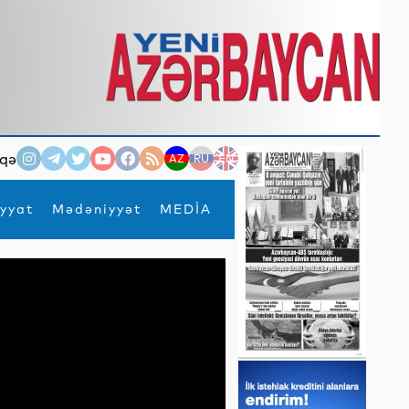
qə
AZ
RU
EN
yyat
Mədəniyyət
MEDİA
×