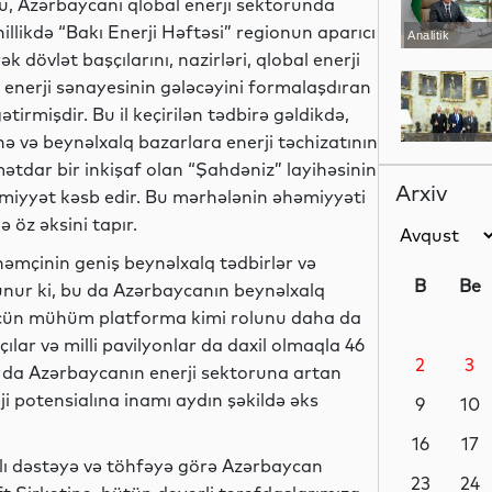
u, Azərbaycanı qlobal enerji sektorunda
nillikdə “Bakı Enerji Həftəsi” regionun aparıcı
Analitik
k dövlət başçılarını, nazirləri, qlobal enerji
ni enerji sənayesinin gələcəyini formalaşdıran
irmişdir. Bu il keçirilən tədbirə gəldikdə,
inə və beynəlxalq bazarlara enerji təchizatının
Siyasət
ətdar bir inkişaf olan “Şahdəniz” layihəsinin
Arxiv
miyyət kəsb edir. Bu mərhələnin əhəmiyyəti
 öz əksini tapır.
Siyasət
”, həmçinin geniş beynəlxalq tədbirlər və
B
Be
unur ki, bu da Azərbaycanın beynəlxalq
q üçün mühüm platforma kimi rolunu daha da
kçılar və milli pavilyonlar da daxil olmaqla 46
2
3
bu da Azərbaycanın enerji sektoruna artan
Siyasət
i potensialına inamı aydın şəkildə əks
9
10
16
17
lı dəstəyə və töhfəyə görə Azərbaycan
Dünya
23
24