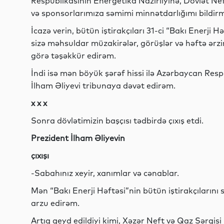
Respublikasının Energetika Nazirliyinə, Dövlət Nef
və sponsorlarımıza səmimi minnətdarlığımı bildirm
İcazə verin, bütün iştirakçıları 31-ci “Bakı Enerji H
sizə məhsuldar müzakirələr, görüşlər və həftə ərz
görə təşəkkür edirəm.
İndi isə mən böyük şərəf hissi ilə Azərbaycan Respu
İlham Əliyevi tribunaya dəvət edirəm.
x x x
Sonra dövlətimizin başçısı tədbirdə çıxış etdi.
Prezident İlham Əliyevin
çıxışı
-Sabahınız xeyir, xanımlar və cənablar.
Mən “Bakı Enerji Həftəsi”nin bütün iştirakçılarını
arzu edirəm.
Artıq qeyd edildiyi kimi, Xəzər Neft və Qaz Sərgisi