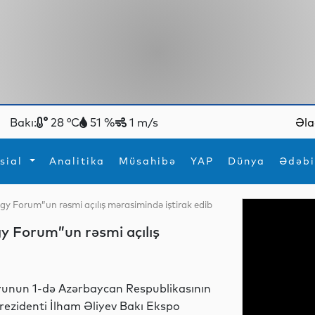
Bakı:
28 °C
51 %
1 m/s
Əla
sial
Analitika
Müsahibə
YAP
Dünya
Ədəbi
rgy Forum”un rəsmi açılış mərasimində iştirak edib
ya
İdman
Maraqlı
gy Forum”un rəsmi açılış
İdman
Yeni texnologiyalar
yunun 1-də Azərbaycan Respublikasının
rezidenti İlham Əliyev Bakı Ekspo