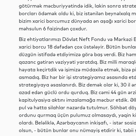
götürmək məcburiyyətində idik, lakin sonra stra
borcları ödəmək oldu ki, biz istənilən beynəlxalq 
bizim xarici borcumuz dünyada ən aşağı xarici bor
məhsulun 6 faizindən çoxdur.
Biz ehtiyatlarımızı Dövlət Neft Fondu və Mərkəzi B
xarici borcu 18 dəfədən çox üstələyir. Bütün bunlar
düzgün istifadə etdiyimizə görə baş verdi. Biz həm
qazanc gətirən vəziyyəti yaratdıq. Biz milli mara
həyata keçirtdik və işimizə müdaxilə etmək, bizə 
asmadıq. Biz hər bir işi strategiyamız əsasında et
strategiyaya əsaslanırdı. Biz demək olar ki, 30 il ə
azad edən güclü ordu qurduq. Biz cəmi 44 gün ər
kapitulyasiya aktını imzalamağa məcbur etdik. Əl
pul və hətta silahlar nəzərdə tutulmur. Söhbət döy
ordunu qurmaq üçün pulumuz olmasaydı, yəqin ki, 
olardı. Beləliklə, Azərbaycanın inkişafı, - istər sosia
olsun, - bütün bunlar onu nümayiş etdirir ki, təb