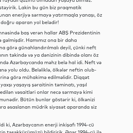
ya faydalı qazıntı olmadan yaşaya bilməz.
İdman
stəyirik. Lakin bu gün biz praqmatik
olunan enerjiyə sərmayə yatırmaqla yanaşı, öz
 doğru aparan yol belədir!
Dünya
səhnəsində baş verən hallar ABŞ Prezidentinin
ə gəlmişdir. Hamımız ona bir daha
a görə günahlandırılmalı deyil, çünki neft
ının təkində və ya dənizinin dibində olanı öz
Dünya
əlində Azərbaycanda məhz belə hal idi. Neft və
 yolu oldu. Beləliklə, ölkələr neftin olub-
lərinə görə mühakimə edilməlidir. Diqqət
a yaxşı yaşayış şəraitinin təminatı, yaşıl
Hadisə
 edilən vəsaitləri onlar necə sərmayə kimi
unədir. Bütün bunlar göstərir ki, ölkənizi
ara əsaslanan müdrik siyasət aparanda siz
Dünya
ldi ki, Azərbaycanın enerji inkişafı 1994-cü
ərin təşəkkürümüzü bildiririk. Əgər 1994-cü ilə