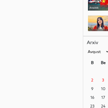
Analitik
Ədəbiyyat
Arxiv
Sosial
B
Be
2
3
Sosial
9
10
16
17
Dünya
23
24