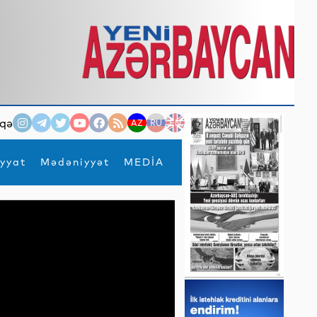
qə
AZ
RU
EN
yyat
Mədəniyyət
MEDİA
×