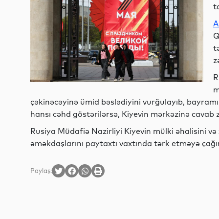
t
A
Q
t
z
R
m
çəkinəcəyinə ümid bəslədiyini vurğulayıb, bayra
hansı cəhd göstərilərsə, Kiyevin mərkəzinə cavab zər
Rusiya Müdafiə Nazirliyi Kiyevin mülki əhalisini v
əməkdaşlarını paytaxtı vaxtında tərk etməyə çağır
Paylaş: