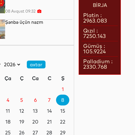
BİRJA
08 Avqust 09:32
Platin :
2963.083
Şənbə üçün nəzm
Qızıl :
7250.143
08 Avqust 09:17
Gümüş :
105.9224
Gözümüzə işıq verənlər...
Palladium :
2330.768
08 Avqust 08:51
Ça
Ç
Ca
C
Ş
Robotlar robotu
1
4
5
6
7
8
08 Avqust 08:34
11
12
13
14
15
Avropada istidən 25 mindən
çox insan ölüb
18
19
20
21
22
25
26
27
28
29
07 Avqust 23:21