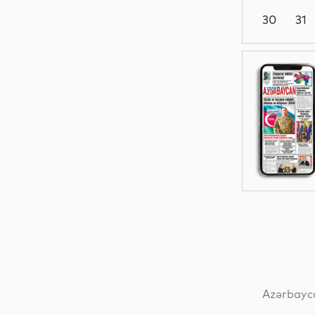
30
31
Maraqlı
Maraqlı
Analitik
Siyasət
Azərbayca