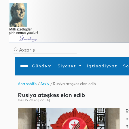
Gündəm
Siyasət
İqtisadiyyat
So
Ana səhifə
/
Arxiv
/ Rusiya atəşkəs elan edib
Ana səhifə
Ədəbiyyat
Siyasət
Sosial
Dün
Rusiya atəşkəs elan edib
Gündəm
MEDİA
Xarici siyasət
Turizm
İqtisadiyyat
Daxili siyasət
Elm
04.05.2026 [22:34]
YAP
Din
Analitika
Hadisə
R
Mədəniyyət
Diaspor
m
Müsahibə
q