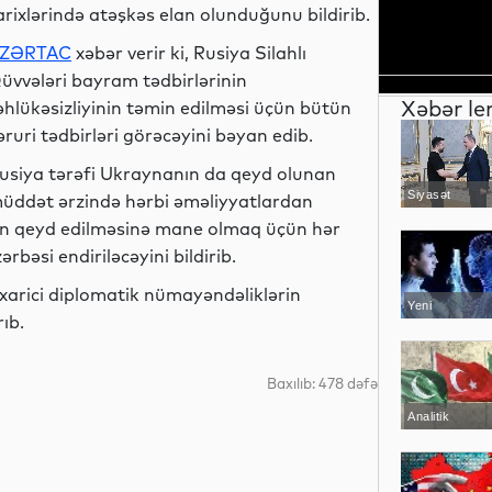
arixlərində atəşkəs elan olunduğunu bildirib.
ZƏRTAC
xəbər verir ki, Rusiya Silahlı
üvvələri bayram tədbirlərinin
Xəbər le
əhlükəsizliyinin təmin edilməsi üçün bütün
əruri tədbirləri görəcəyini bəyan edib.
usiya tərəfi Ukraynanın da qeyd olunan
Siyasət
üddət ərzində hərbi əməliyyatlardan
mın qeyd edilməsinə mane olmaq üçün hər
bəsi endiriləcəyini bildirib.
ə xarici diplomatik nümayəndəliklərin
Yeni
ıb.
texnologiyalar
Baxılıb: 478 dəfə
Analitik