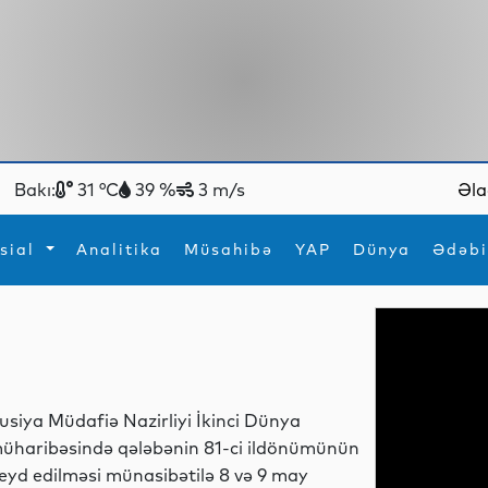
Bakı:
31 °C
39 %
3 m/s
Əla
sial
Analitika
Müsahibə
YAP
Dünya
Ədəbi
ya
İdman
Maraqlı
İdman
Yeni texnologiyalar
usiya Müdafiə Nazirliyi İkinci Dünya
üharibəsində qələbənin 81-ci ildönümünün
eyd edilməsi münasibətilə 8 və 9 may