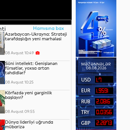
nti
Hamısına bax
Azərbaycan-Ukrayna: Strateji
tərəfdaşlığın yeni mərhələsi
08 Avqust 10:49
Süni intellekt: Genişlənən
MƏZƏNNƏLƏR
fürsətlər, yoxsa artan
08.08.2026
təhdidlər?
1.7
08 Avqust 10:25
1.9591
Körfəzdə yeni gərginlik
başlayır?
2.0816
08 Avqust 09:55
0.0356
Dünya liderliyi uğrunda
2.2873
mübarizə