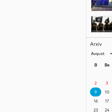
Dünya
Dünya
Arxiv
Siyasət
B
Be
2
3
Dünya
9
10
16
17
Siyasət
23
24