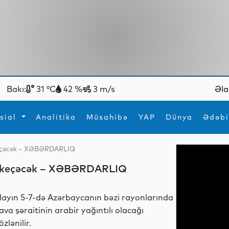
Bakı:
31 °C
42 %
3 m/s
Əla
sial
Analitika
Müsahibə
YAP
Dünya
Ədəbi
l keçəcək – XƏBƏRDARLIQ
ya
İdman
Maraqlı
sel keçəcək – XƏBƏRDARLIQ
İdman
Yeni texnologiyalar
ayın 5-7-də Azərbaycanın bəzi rayonlarında
ava şəraitinin arabir yağıntılı olacağı
özlənilir.