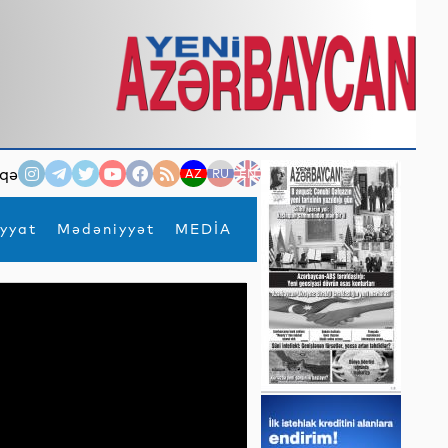
qə
AZ
RU
EN
yyat
Mədəniyyət
MEDİA
×