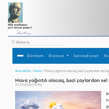
Gündəm
Siyasət
İqtisadiyyat
So
Ana səhifə
/
Arxiv
/ Hava yağıntılı olacaq, bəzi çaylardan se
Ana səhifə
Ədəbiyyat
Siyasət
Sosial
Dün
Hava yağıntılı olacaq, bəzi çaylardan 
Gündəm
MEDİA
Xarici siyasət
Turizm
İqtisadiyyat
Daxili siyasət
Elm
04.05.2026 [16:35]
YAP
Din
Analitika
Hadisə
M
Mədəniyyət
Diaspor
h
Müsahibə
g