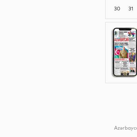
30
31
Dünya
Siyasət
Hadisə
Gündəm
Azərbayca