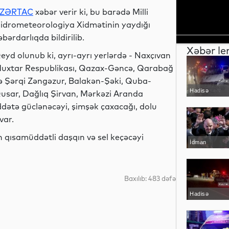
ZƏRTAC
xəbər verir ki, bu barədə Milli
idrometeorologiya Xidmətinin yaydığı
əbərdarlıqda bildirilib.
Xəbər le
eyd olunub ki, ayrı-ayrı yerlərdə - Naxçıvan
uxtar Respublikası, Qazax-Gəncə, Qarabağ
ə Şərqi Zəngəzur, Balakən-Şəki, Quba-
Hadisə
usar, Dağlıq Şirvan, Mərkəzi Aranda
ddətə güclənəcəyi, şimşək çaxacağı, dolu
var.
 qısamüddətli daşqın və sel keçəcəyi
İdman
Baxılıb: 483 dəfə
Hadisə