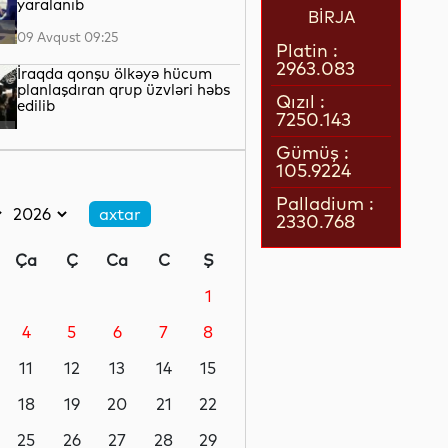
yaralanıb
BİRJA
09 Avqust 09:25
Platin :
2963.083
İraqda qonşu ölkəyə hücum
planlaşdıran qrup üzvləri həbs
Qızıl :
edilib
7250.143
09 Avqust 08:50
Gümüş :
105.9224
Hakan Fidan: Türkiyə
Azərbaycan və Ermənistan
Palladium :
arasında davamlı sülhün əldə
2330.768
edilməsi səylərini dəstəkləyir
09 Avqust 08:33
Ça
Ç
Ca
C
Ş
Qaziantepdə 4,5 bal gücündə
zəlzələ olub
1
4
5
6
7
8
09 Avqust 08:03
11
12
13
14
15
Marko Rubio: ABŞ Azərbaycan
və Ermənistanla işləməyə tam
18
19
20
21
22
sadiqdir
25
26
27
28
29
09 Avqust 00:20