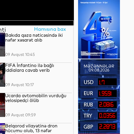
nti
Hamısına bax
Bakıda qəza nəticəsində iki
nəfər xəsarət alıb
09 Avqust 10:45
FIFA İnfantino ilə bağlı
MƏZƏNNƏLƏR
iddialara cavab verib
09.08.2026
1.7
09 Avqust 10:17
1.9591
Ucarda avtomobilin vurduğu
velosipedçi ölüb
2.0816
09 Avqust 09:59
0.0356
Belqorod vilayətinə dron
2.2873
hücumu olub, 13 nəfər