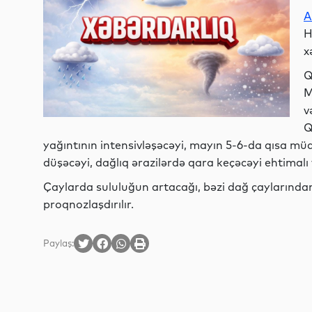
A
H
x
Q
M
v
Q
yağıntının intensivləşəcəyi, mayın 5-6-da qısa mü
düşəcəyi, dağlıq ərazilərdə qara keçəcəyi ehtimalı 
Çaylarda sululuğun artacağı, bəzi dağ çaylarından
proqnozlaşdırılır.
Paylaş: