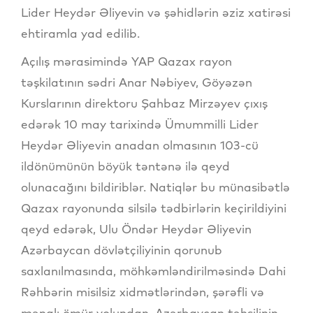
Lider Heydər Əliyevin və şəhidlərin əziz xatirəsi
ehtiramla yad edilib.
Açılış mərasimində YAP Qazax rayon
təşkilatının sədri Anar Nəbiyev, Göyəzən
Kurslarının direktoru Şahbaz Mirzəyev çıxış
edərək 10 may tarixində Ümummilli Lider
Heydər Əliyevin anadan olmasının 103-cü
ildönümünün böyük təntənə ilə qeyd
olunacağını bildiriblər. Natiqlər bu münasibətlə
Qazax rayonunda silsilə tədbirlərin keçirildiyini
qeyd edərək, Ulu Öndər Heydər Əliyevin
Azərbaycan dövlətçiliyinin qorunub
saxlanılmasında, möhkəmləndirilməsində Dahi
Rəhbərin misilsiz xidmətlərindən, şərəfli və
mənalı ömür yolundan, Azərbaycan təhsilinin