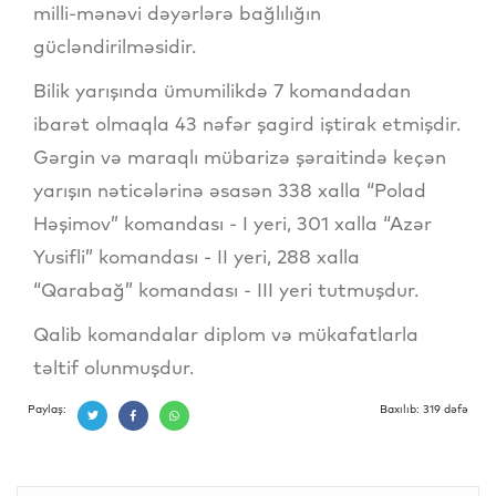
milli-mənəvi dəyərlərə bağlılığın
gücləndirilməsidir.
Bilik yarışında ümumilikdə 7 komandadan
ibarət olmaqla 43 nəfər şagird iştirak etmişdir.
Gərgin və maraqlı mübarizə şəraitində keçən
yarışın nəticələrinə əsasən 338 xalla “Polad
Həşimov” komandası - I yeri, 301 xalla “Azər
Yusifli” komandası - II yeri, 288 xalla
“Qarabağ” komandası - III yeri tutmuşdur.
Qalib komandalar diplom və mükafatlarla
təltif olunmuşdur.
Paylaş:
Baxılıb: 319 dəfə