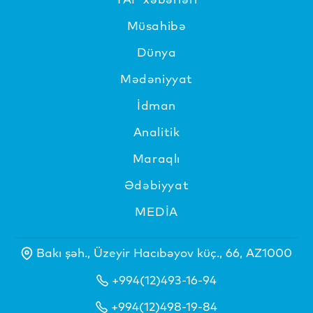
Müsahibə
Dünya
Mədəniyyat
İdman
Analitik
Maraqlı
Ədəbiyyat
MEDİA
Bakı şəh., Üzeyir Hacıbəyov küç., 66, AZ1000
+994(12)493-16-94
+994(12)498-19-84