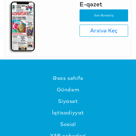
E-qəzet
Son Buraxılış
Arxivə Keç
Əsas səhifə
Gündəm
Siyasət
İqtisadiyyat
Sosial
YAP xəbərləri