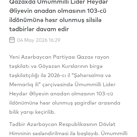
Qazaxda Ümummilli Lider Heydər
Əliyevin anadan olmasının 103-cü
ildönümünə həsr olunmuş silsilə
tədbirlər davam edir
04 May 2026 16:29
Yeni Azərbaycan Partiyası Qazax rayon
təşkilatı və Göyəzən Kurslarının birgə
təşkilatçılığı ilə 2026-cı il “Şəhərsalma və
Memarlıq ili” çərçivəsində Ümummilli Lider
Heydər Əliyevin anadan olmasının 103-cü
ildönümünə həsr olunmuş şagirdlər arasında
bilik yarışı keçirilib.
Tədbir Azərbaycan Respublikasının Dövlət
Himninin səsləndirilməsi ilə başlayıb. Ümummilli