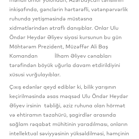
inkişafında, gənclərin hərtərəfli, vətənpərvərlik
ruhunda yetişməsində müstəsna
xidmətlərindən ətraflı danışıblar. Onlar Ulu
Öndər Heydər Əliyev siyasi kursunun bu gün
Möhtərəm Prezident, Müzəffər Ali Baş
Komandan İlham Əliyev cənabları
tərəfindən böyük uğurla davam etdirildiyini
xüsusi vurğulayıblar.
Çıxış edənlər qeyd ediblər ki, bilik yarışının
keçirilməsində əsas məqsəd Ulu Öndər Heydər
Əliyev irsinin təbliği, əziz ruhuna olan hörmət
və ehtiramın təzahürü, şagirdlər arasında
sağlam rəqabət mühitinin yaradılması, onların
intellektual səviyyəsinin yüksəldilməsi, həmçinin