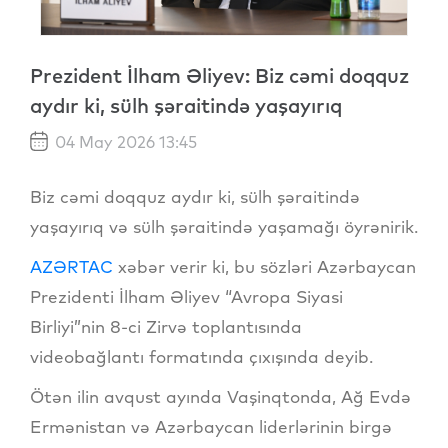
Prezident İlham Əliyev: Biz cəmi doqquz
aydır ki, sülh şəraitində yaşayırıq
04 May 2026 13:45
Biz cəmi doqquz aydır ki, sülh şəraitində
yaşayırıq və sülh şəraitində yaşamağı öyrənirik.
AZƏRTAC
xəbər verir ki, bu sözləri Azərbaycan
Prezidenti İlham Əliyev “Avropa Siyasi
Birliyi”nin 8-ci Zirvə toplantısında
videobağlantı formatında çıxışında deyib.
Ötən ilin avqust ayında Vaşinqtonda, Ağ Evdə
Ermənistan və Azərbaycan liderlərinin birgə