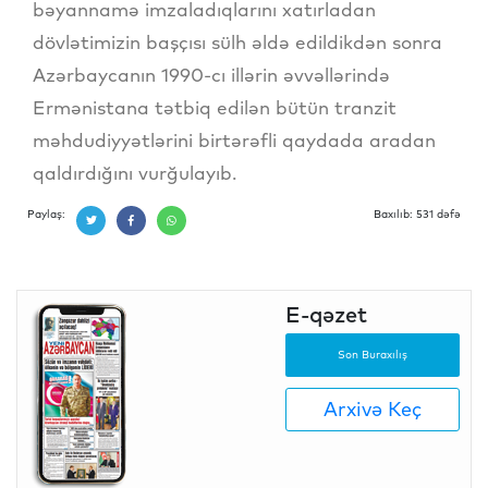
bəyannamə imzaladıqlarını xatırladan
dövlətimizin başçısı sülh əldə edildikdən sonra
Azərbaycanın 1990-cı illərin əvvəllərində
Ermənistana tətbiq edilən bütün tranzit
məhdudiyyətlərini birtərəfli qaydada aradan
qaldırdığını vurğulayıb.
Paylaş:
Baxılıb: 531 dəfə
E-qəzet
Son Buraxılış
Arxivə Keç