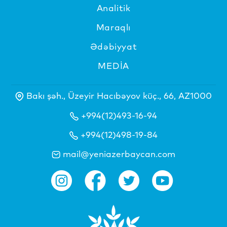
Analitik
Maraqlı
Ədəbiyyat
MEDİA
Bakı şəh., Üzeyir Hacıbəyov küç., 66, AZ1000
+994(12)493-16-94
+994(12)498-19-84
mail@yeniazerbaycan.com