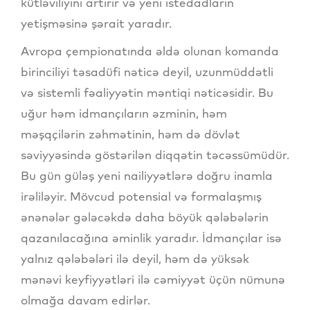
kütləviliyini artırır və yeni istedadların
yetişməsinə şərait yaradır.
Avropa çempionatında əldə olunan komanda
birinciliyi təsadüfi nəticə deyil, uzunmüddətli
və sistemli fəaliyyətin məntiqi nəticəsidir. Bu
uğur həm idmançıların əzminin, həm
məşqçilərin zəhmətinin, həm də dövlət
səviyyəsində göstərilən diqqətin təcəssümüdür.
Bu gün güləş yeni nailiyyətlərə doğru inamla
irəliləyir. Mövcud potensial və formalaşmış
ənənələr gələcəkdə daha böyük qələbələrin
qazanılacağına əminlik yaradır. İdmançılar isə
yalnız qələbələri ilə deyil, həm də yüksək
mənəvi keyfiyyətləri ilə cəmiyyət üçün nümunə
olmağa davam edirlər.