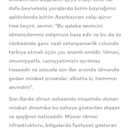
dəfə beynəlxalq yarışlarda bizim bayrağımız
qaldırılanda bütün Azərbaycan xalqı qürur
hissi keçirir, sevinir: “Bu qələbə sevincini
idmançılarımız xalqımıza bəxş edir və bu da öz
növbəsində gənc nəsli vətənpərvərlik ruhunda
tərbiyə etmək üçün çox önəmli amildir. İdman,
ümumiyyətlə, cəmiyyətimizin ayrılmaz
hissəsidir və xüsusilə son illər ərzində idmanda
gedən müsbət proseslər, əlbəttə ki, hamımızı
sevindirir”.
Son illərdə idman sahəsində müşahidə olunan
müsbət dinamika bu sahəyə göstərilən diqqət
və qayğının nəticəsidir. Müasir idman
infrastrukturu, bölgələrdə fəaliyyət göstərən