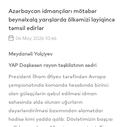
Azərbaycan idmançıları mötəbər
beynəlxalq yarışlarda ölkəmizi layiqincə
təmsil edirlər
04 May 2026 10:46
Meydanəli Yolçiyev
​YAP Daşkəsən rayon təşkilatının sədri
Prezident İlham Əliyev tərəfindən Avropa
çempionatında komanda hesabında birinci
olan güləşçilərin qəbul edilməsi idman
sahəsində əldə olunan uğurların
dəyərləndirilməsi baxımından əlamətdar
hadisə kimi yadda qalıb. Dövlətimizin başçısı