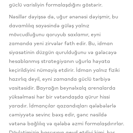
güclü varisliyin formalaşdığını göstərir.
Nəsillər dəyişsə də, uğur ənənəsi dəyişmir, bu
davamlılıq sayəsində güləş yalnız
mövcudluğunu qoruyub saxlamır, eyni
zamanda yeni zirvələr fəth edir. Bu, idman
siyasətinin düzgün qurulduğunu və gələcəyə
hesablanmış strategiyanın uğurla həyata
keçirildiyini nümayiş etdirir. İdman yalnız fiziki
hazırlıq deyil, eyni zamanda güclü tərbiyə
vasitəsidir. Bayrağın beynəlxalq arenalarda
yüksəlməsi hər bir vətəndaşda qürur hissi
yaradır. İdmançılar qazandıqları qələbələrlə
cəmiyyətə sevinc bəxş edir, gənc nəsildə
vətənə bağlılıq və qələbə əzmi formalaşdırırlar.
Dövlətimizin başçısının qeyd etdiyi kimi, hər