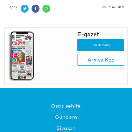
Paylaş:
Baxılıb: 428 dəfə
E-qəzet
Son Buraxılış
Arxivə Keç
Əsas səhifə
Gündəm
Siyasət