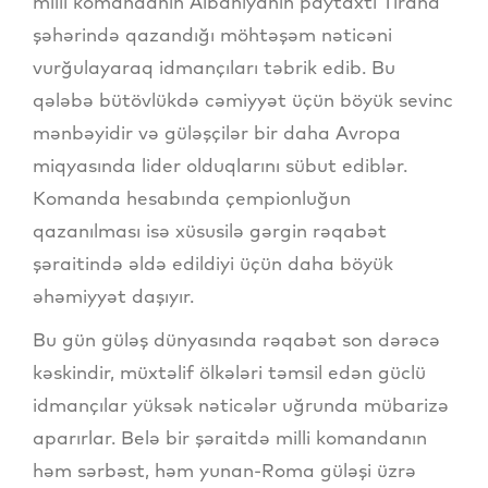
milli komandanın Albaniyanın paytaxtı Tirana
şəhərində qazandığı möhtəşəm nəticəni
vurğulayaraq idmançıları təbrik edib. Bu
qələbə bütövlükdə cəmiyyət üçün böyük sevinc
mənbəyidir və güləşçilər bir daha Avropa
miqyasında lider olduqlarını sübut ediblər.
Komanda hesabında çempionluğun
qazanılması isə xüsusilə gərgin rəqabət
şəraitində əldə edildiyi üçün daha böyük
əhəmiyyət daşıyır.
Bu gün güləş dünyasında rəqabət son dərəcə
kəskindir, müxtəlif ölkələri təmsil edən güclü
idmançılar yüksək nəticələr uğrunda mübarizə
aparırlar. Belə bir şəraitdə milli komandanın
həm sərbəst, həm yunan-Roma güləşi üzrə