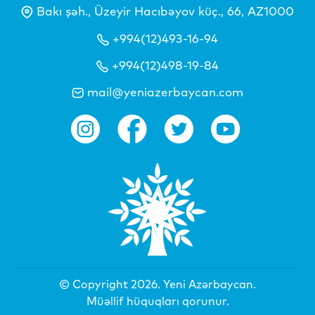
Bakı şəh., Üzeyir Hacıbəyov küç., 66, AZ1000
+994(12)493-16-94
+994(12)498-19-84
mail@yeniazerbaycan.com
© Copyright 2026.
Yeni Azərbaycan
.
Müəllif hüquqları qorunur.