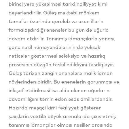
birinci yerə yüksəlməsi tarixi nailiyyət kimi
dəyərləndirilir. Güləş məktəbi möhkəm
təməllər üzərində qurulub və uzun illərin
formalaşdırdığı ənənələr bu gün də uğurla
davam etdirilir. Tanınmış idmançılarla yanaşı,
gənc nəsil nümayəndələrinin də yüksək
nəticələr göstərməsi seleksiya və hazırlıq
prosesinin düzgün təşkil edildiyini təsdiqləyir.
Güləş tarixən zəngin ənənələrə malik idman
növlərindən biridir. Bu ənənələrin qorunması və
inkişaf etdirilməsi isə əldə olunan uğurların
davamlılığını təmin edən əsas amillərdəndir.
Hazırda məşqçi kimi fəaliyyət göstərən
şəxslərin vaxtilə böyük arenalarda çıxış etmiş
tanınmış idmançılar olması nəsillər arasında