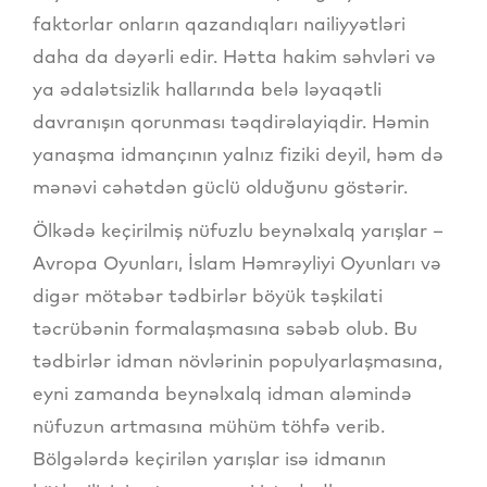
faktorlar onların qazandıqları nailiyyətləri
daha da dəyərli edir. Hətta hakim səhvləri və
ya ədalətsizlik hallarında belə ləyaqətli
davranışın qorunması təqdirəlayiqdir. Həmin
yanaşma idmançının yalnız fiziki deyil, həm də
mənəvi cəhətdən güclü olduğunu göstərir.
Ölkədə keçirilmiş nüfuzlu beynəlxalq yarışlar –
Avropa Oyunları, İslam Həmrəyliyi Oyunları və
digər mötəbər tədbirlər böyük təşkilati
təcrübənin formalaşmasına səbəb olub. Bu
tədbirlər idman növlərinin populyarlaşmasına,
eyni zamanda beynəlxalq idman aləmində
nüfuzun artmasına mühüm töhfə verib.
Bölgələrdə keçirilən yarışlar isə idmanın