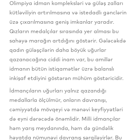
Olimpiya idman kompleksləri və güləş zalları
kütləviliyin artırılmasına və istedadlı gənclərin
üzə çıxarılmasına geniş imkanlar yaradır.
Qızların medalçılar sırasında yer alması bu
sahəyə marağın artdığını göstərir. Gələcəkdə
qadın güləşçilərin daha böyük uğurlar
qazanacağına ciddi inam var, bu amillər
idmanın bütün istiqamətlər üzrə balanslı
inkişaf etdiyini göstərən mühüm göstəricidir.
İdmançıların uğurları yalnız qazandığı
medallarla ölçülmür, onların davranışı,
cəmiyyətdə mövqeyi və mənəvi keyfiyyətləri
də eyni dərəcədə önəmlidir. Milli idmançılar
həm yarış meydanında, həm də gündəlik
həyatda nümunəvi davranış sərgiləyirlər. Bu