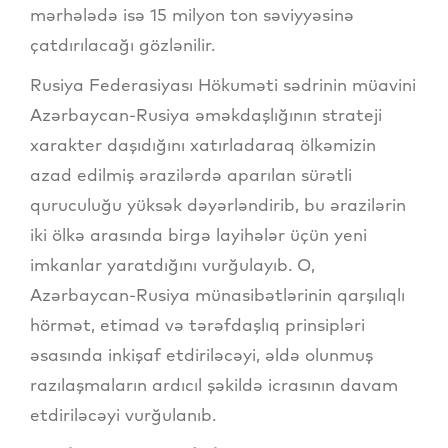
mərhələdə isə 15 milyon ton səviyyəsinə
çatdırılacağı gözlənilir.
Rusiya Federasiyası Hökuməti sədrinin müavini
Azərbaycan-Rusiya əməkdaşlığının strateji
xarakter daşıdığını xatırladaraq ölkəmizin
azad edilmiş ərazilərdə aparılan sürətli
quruculuğu yüksək dəyərləndirib, bu ərazilərin
iki ölkə arasında birgə layihələr üçün yeni
imkanlar yaratdığını vurğulayıb. O,
Azərbaycan-Rusiya münasibətlərinin qarşılıqlı
hörmət, etimad və tərəfdaşlıq prinsipləri
əsasında inkişaf etdiriləcəyi, əldə olunmuş
razılaşmaların ardıcıl şəkildə icrasının davam
etdiriləcəyi vurğulanıb.