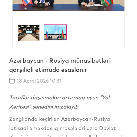
Azərbaycan - Rusiya münasibətləri
qarşılıqlı etimada əsaslanır
18 Aprel 2026 10:31
Tərəflər daşınmaları artırmaq üçün “Yol
Xəritəsi” sənədini imzalayıb
Zəngilanda keçirilən Azərbaycan-Rusiya
iqtisadi əməkdaşlıq məsələləri üzrə Dövlət