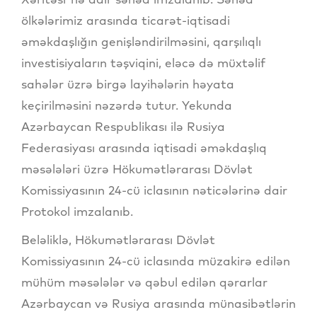
ölkələrimiz arasında ticarət-iqtisadi
əməkdaşlığın genişləndirilməsini, qarşılıqlı
investisiyaların təşviqini, eləcə də müxtəlif
sahələr üzrə birgə layihələrin həyata
keçirilməsini nəzərdə tutur. Yekunda
Azərbaycan Respublikası ilə Rusiya
Federasiyası arasında iqtisadi əməkdaşlıq
məsələləri üzrə Hökumətlərarası Dövlət
Komissiyasının 24-cü iclasının nəticələrinə dair
Protokol imzalanıb.
Beləliklə, Hökumətlərarası Dövlət
Komissiyasının 24-cü iclasında müzakirə edilən
mühüm məsələlər və qəbul edilən qərarlar
Azərbaycan və Rusiya arasında münasibətlərin