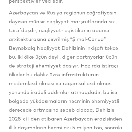
perspektivlər vəd edir.
Azərbaycan və Rusiya regionun coğrafiyasını
dəyişən müasir nəqliyyat marşrutlarında sıx
tərəfdaşdır, nəqliyyat-logistikanın aparıcı
arxitekturasına çevrilmiş “Şimal-Cənub”
Beynəlxalq Nəqliyyat Dəhlizinin inkişafı təkcə
bu, iki ölkə üçün deyil, digər partnyorlar üçün
də strateji əhəmiyyət daşıyır. Hazırda iştiraçı
ölkələr bu dəhliz üzrə infrastrukturun
modernləşdirilməsi və rəqəmsallaşdırılması
yönündə iradəli addımlar atmaqdadır, bu isə
bölgədə yükdaşımaların həcminin əhəmiyyətli
dərəcədə artmasına səbəb olacaq. Dəhlizlə
2028-ci ildən etibarən Azərbaycan ərazisindən
illik daşımaların həcmi azı 5 milyon ton, sonrakı