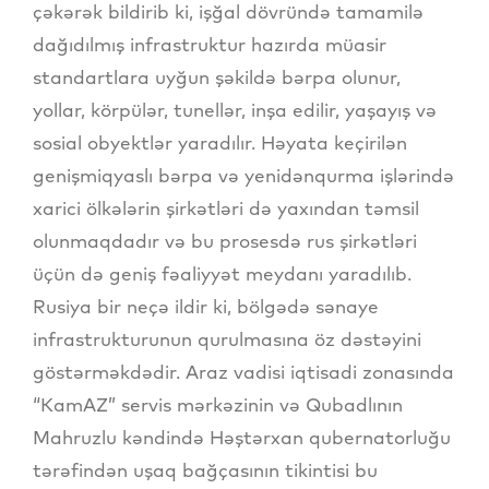
çəkərək bildirib ki, işğal dövründə tamamilə
dağıdılmış infrastruktur hazırda müasir
standartlara uyğun şəkildə bərpa olunur,
yollar, körpülər, tunellər, inşa edilir, yaşayış və
sosial obyektlər yaradılır. Həyata keçirilən
genişmiqyaslı bərpa və yenidənqurma işlərində
xarici ölkələrin şirkətləri də yaxından təmsil
olunmaqdadır və bu prosesdə rus şirkətləri
üçün də geniş fəaliyyət meydanı yaradılıb.
Rusiya bir neçə ildir ki, bölgədə sənaye
infrastrukturunun qurulmasına öz dəstəyini
göstərməkdədir. Araz vadisi iqtisadi zonasında
“KamAZ” servis mərkəzinin və Qubadlının
Mahruzlu kəndində Həştərxan qubernatorluğu
tərəfindən uşaq bağçasının tikintisi bu