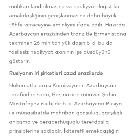
möhkəmləndirilməsinə və nəqliyyat-logistika
əməkdaşlığının genişlənməsinə daha böyük
töhfə verəcəyinə əminliyini ifadə edib. Hazırda
Azərbaycan ərazisindən tranzitlə Ermənistana
təxminən 26 min ton yük daşınıb ki, bu da
fasiləsiz nəqliyyat axınının işə düşdüyünü
göstərir.
Rusiyanın iri şirkətləri azad ərazilərdə
Hökumətlərarası Komissiyanın Azərbaycan
tərəfindən sədri, Baş nazirin müavini Şahin
Mustafayev isə bildirib ki, Azərbaycan Rusiya
ilə münasibətdə mehriban qonşuluq, qarşılıqlı
anlaşma və bərabərhüquqlu tərəfdaşlıq
prinsiplərinə sadiqdir. İkitərəfli əməkdaşlığın