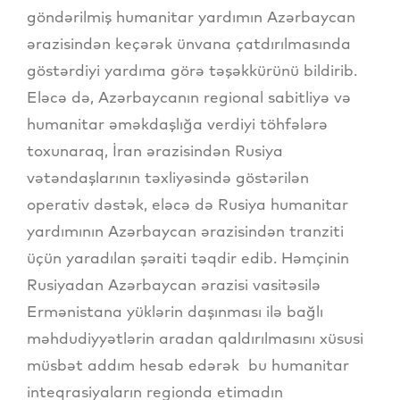
göndərilmiş humanitar yardımın Azərbaycan
ərazisindən keçərək ünvana çatdırılmasında
göstərdiyi yardıma görə təşəkkürünü bildirib.
Eləcə də, Azərbaycanın regional sabitliyə və
humanitar əməkdaşlığa verdiyi töhfələrə
toxunaraq, İran ərazisindən Rusiya
vətəndaşlarının təxliyəsində göstərilən
operativ dəstək, eləcə də Rusiya humanitar
yardımının Azərbaycan ərazisindən tranziti
üçün yaradılan şəraiti təqdir edib. Həmçinin
Rusiyadan Azərbaycan ərazisi vasitəsilə
Ermənistana yüklərin daşınması ilə bağlı
məhdudiyyətlərin aradan qaldırılmasını xüsusi
müsbət addım hesab edərək bu humanitar
inteqrasiyaların regionda etimadın