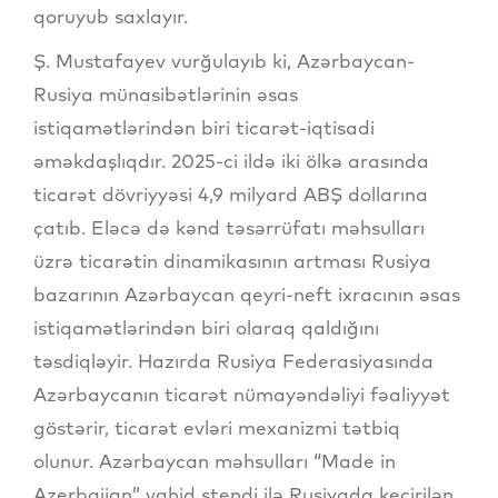
qoruyub saxlayır.
Ş. Mustafayev vurğulayıb ki, Azərbaycan-
Rusiya münasibətlərinin əsas
istiqamətlərindən biri ticarət-iqtisadi
əməkdaşlıqdır. 2025-ci ildə iki ölkə arasında
ticarət dövriyyəsi 4,9 milyard ABŞ dollarına
çatıb. Eləcə də kənd təsərrüfatı məhsulları
üzrə ticarətin dinamikasının artması Rusiya
bazarının Azərbaycan qeyri-neft ixracının əsas
istiqamətlərindən biri olaraq qaldığını
təsdiqləyir. Hazırda Rusiya Federasiyasında
Azərbaycanın ticarət nümayəndəliyi fəaliyyət
göstərir, ticarət evləri mexanizmi tətbiq
olunur. Azərbaycan məhsulları “Made in
Azerbaijan” vahid stendi ilə Rusiyada keçirilən