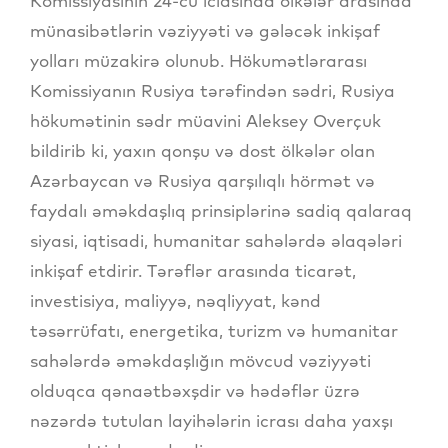
Komissiyasının 24-cü iclasında ölkələr arasında
münasibətlərin vəziyyəti və gələcək inkişaf
yolları müzakirə olunub. Hökumətlərarası
Komissiyanın Rusiya tərəfindən sədri, Rusiya
hökumətinin sədr müavini Aleksey Overçuk
bildirib ki, yaxın qonşu və dost ölkələr olan
Azərbaycan və Rusiya qarşılıqlı hörmət və
faydalı əməkdaşlıq prinsiplərinə sadiq qalaraq
siyasi, iqtisadi, humanitar sahələrdə əlaqələri
inkişaf etdirir. Tərəflər arasında ticarət,
investisiya, maliyyə, nəqliyyat, kənd
təsərrüfatı, energetika, turizm və humanitar
sahələrdə əməkdaşlığın mövcud vəziyyəti
olduqca qənaətbəxşdir və hədəflər üzrə
nəzərdə tutulan layihələrin icrası daha yaxşı