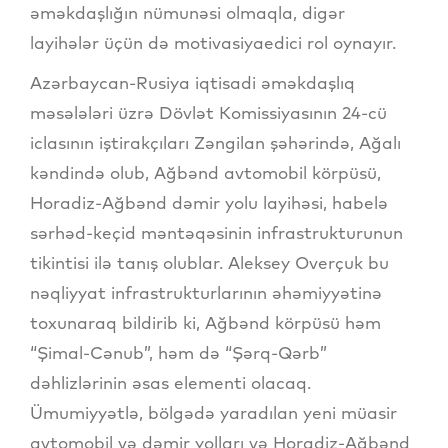
əməkdaşlığın nümunəsi olmaqla, digər
layihələr üçün də motivasiyaedici rol oynayır.
Azərbaycan-Rusiya iqtisadi əməkdaşlıq
məsələləri üzrə Dövlət Komissiyasının 24-cü
iclasının iştirakçıları Zəngilan şəhərində, Ağalı
kəndində olub, Ağbənd avtomobil körpüsü,
Horadiz-Ağbənd dəmir yolu layihəsi, habelə
sərhəd-keçid məntəqəsinin infrastrukturunun
tikintisi ilə tanış olublar. Aleksey Overçuk bu
nəqliyyat infrastrukturlarının əhəmiyyətinə
toxunaraq bildirib ki, Ağbənd körpüsü həm
“Şimal-Cənub”, həm də “Şərq-Qərb”
dəhlizlərinin əsas elementi olacaq.
Ümumiyyətlə, bölgədə yaradılan yeni müasir
avtomobil və dəmir yolları və Horadiz-Ağbənd