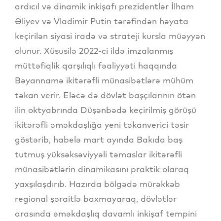
ardıcıl və dinamik inkişafı prezidentlər İlham
Əliyev və Vladimir Putin tərəfindən həyata
keçirilən siyasi iradə və strateji kursla müəyyən
olunur. Xüsusilə 2022-ci ildə imzalanmış
müttəfiqlik qarşılıqlı fəaliyyəti haqqında
Bəyannamə ikitərəfli münasibətlərə mühüm
təkan verir. Eləcə də dövlət başçılarının ötən
ilin oktyabrında Düşənbədə keçirilmiş görüşü
ikitərəfli əməkdaşlığa yeni təkanverici təsir
göstərib, habelə mart ayında Bakıda baş
tutmuş yüksəksəviyyəli təmaslar ikitərəfli
münasibətlərin dinamikasını praktik olaraq
yaxşılaşdırıb. Hazırda bölgədə mürəkkəb
regional şəraitlə baxmayaraq, dövlətlər
arasında əməkdaşlıq davamlı inkişaf tempini