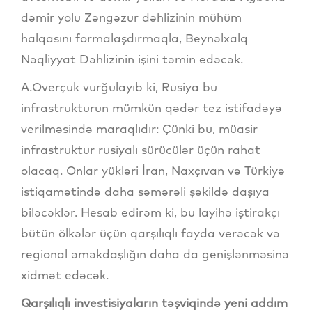
dəmir yolu Zəngəzur dəhlizinin mühüm
halqasını formalaşdırmaqla, Beynəlxalq
Nəqliyyat Dəhlizinin işini təmin edəcək.
A.Overçuk vurğulayıb ki, Rusiya bu
infrastrukturun mümkün qədər tez istifadəyə
verilməsində maraqlıdır: Çünki bu, müasir
infrastruktur rusiyalı sürücülər üçün rahat
olacaq. Onlar yükləri İran, Naxçıvan və Türkiyə
istiqamətində daha səmərəli şəkildə daşıya
biləcəklər. Hesab edirəm ki, bu layihə iştirakçı
bütün ölkələr üçün qarşılıqlı fayda verəcək və
regional əməkdaşlığın daha da genişlənməsinə
xidmət edəcək.
Qarşılıqlı investisiyaların təşviqində yeni addım