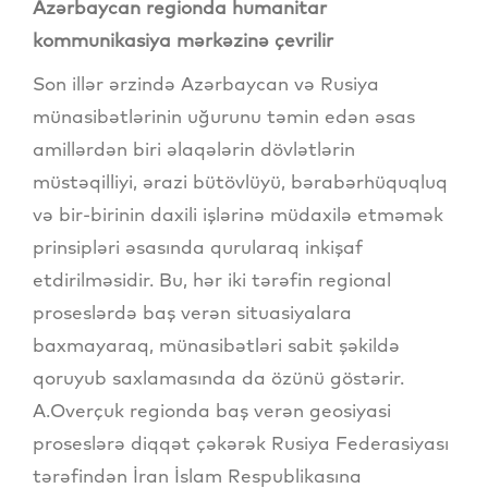
Azərbaycan regionda humanitar
kommunikasiya mərkəzinə çevrilir
Son illər ərzində Azərbaycan və Rusiya
münasibətlərinin uğurunu təmin edən əsas
amillərdən biri əlaqələrin dövlətlərin
müstəqilliyi, ərazi bütövlüyü, bərabərhüquqluq
və bir-birinin daxili işlərinə müdaxilə etməmək
prinsipləri əsasında qurularaq inkişaf
etdirilməsidir. Bu, hər iki tərəfin regional
proseslərdə baş verən situasiyalara
baxmayaraq, münasibətləri sabit şəkildə
qoruyub saxlamasında da özünü göstərir.
A.Overçuk regionda baş verən geosiyasi
proseslərə diqqət çəkərək Rusiya Federasiyası
tərəfindən İran İslam Respublikasına