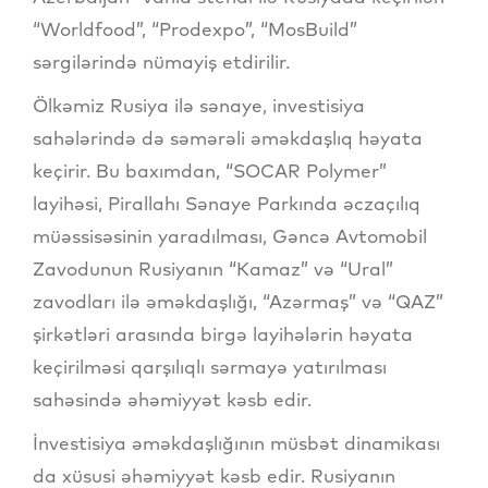
“Worldfood”, “Prodexpo”, “MosBuild”
sərgilərində nümayiş etdirilir.
Ölkəmiz Rusiya ilə sənaye, investisiya
sahələrində də səmərəli əməkdaşlıq həyata
keçirir. Bu baxımdan, “SOCAR Polymer”
layihəsi, Pirallahı Sənaye Parkında əczaçılıq
müəssisəsinin yaradılması, Gəncə Avtomobil
Zavodunun Rusiyanın “Kamaz” və “Ural”
zavodları ilə əməkdaşlığı, “Azərmaş” və “QAZ”
şirkətləri arasında birgə layihələrin həyata
keçirilməsi qarşılıqlı sərmayə yatırılması
sahəsində əhəmiyyət kəsb edir.
İnvestisiya əməkdaşlığının müsbət dinamikası
da xüsusi əhəmiyyət kəsb edir. Rusiyanın