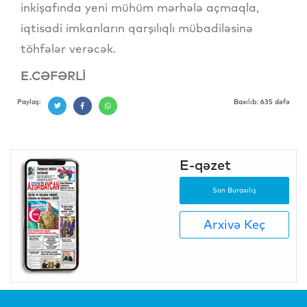
inkişafında yeni mühüm mərhələ açmaqla,
iqtisadi imkanların qarşılıqlı mübadiləsinə
töhfələr verəcək.
E.CƏFƏRLİ
Paylaş:
Baxılıb: 635 dəfə
E-qəzet
Son Buraxılış
Arxivə Keç