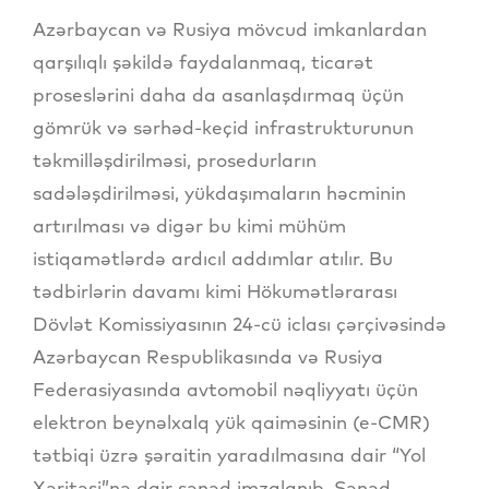
Azərbaycan və Rusiya mövcud imkanlardan
qarşılıqlı şəkildə faydalanmaq, ticarət
proseslərini daha da asanlaşdırmaq üçün
gömrük və sərhəd-keçid infrastrukturunun
təkmilləşdirilməsi, prosedurların
sadələşdirilməsi, yükdaşımaların həcminin
artırılması və digər bu kimi mühüm
istiqamətlərdə ardıcıl addımlar atılır. Bu
tədbirlərin davamı kimi Hökumətlərarası
Dövlət Komissiyasının 24-cü iclası çərçivəsində
Azərbaycan Respublikasında və Rusiya
Federasiyasında avtomobil nəqliyyatı üçün
elektron beynəlxalq yük qaiməsinin (e-CMR)
tətbiqi üzrə şəraitin yaradılmasına dair “Yol
Xəritəsi”nə dair sənəd imzalanıb. Sənəd