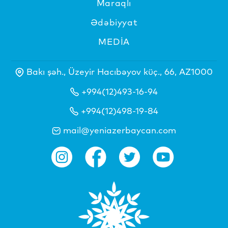
Maraqlı
Ədəbiyyat
MEDİA
Bakı şəh., Üzeyir Hacıbəyov küç., 66, AZ1000
+994(12)493-16-94
+994(12)498-19-84
mail@yeniazerbaycan.com