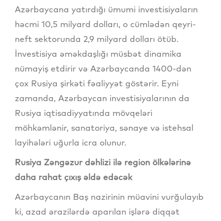
Azərbaycana yatırdığı ümumi investisiyaların
həcmi 10,5 milyard dolları, o cümlədən qeyri-
neft sektorunda 2,9 milyard dolları ötüb.
İnvestisiya əməkdaşlığı müsbət dinamika
nümayiş etdirir və Azərbaycanda 1400-dən
çox Rusiya şirkəti fəaliyyət göstərir. Eyni
zamanda, Azərbaycan investisiyalarının da
Rusiya iqtisadiyyatında mövqeləri
möhkəmlənir, sanatoriya, sənaye və istehsal
layihələri uğurla icra olunur.
Rusiya Zəngəzur dəhlizi ilə region ölkələrinə
daha rahat çıxış əldə edəcək
Azərbaycanın Baş nazirinin müavini vurğulayıb
ki, azad ərazilərdə aparılan işlərə diqqət