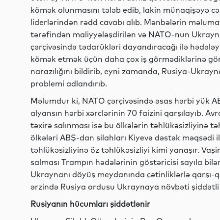
kömək olunmasını tələb edib, lakin münaqişəyə cə
liderlərindən rədd cavabı alıb. Mənbələrin məlumat
tərəfindən maliyyələşdirilən və NATO-nun Ukrayna
çərçivəsində tədarükləri dayandıracağı ilə hədələ
kömək etmək üçün daha çox iş görmədiklərinə gör
narazılığını bildirib, eyni zamanda, Rusiya-Ukray
problemi adlandırıb.
Məlumdur ki, NATO çərçivəsində əsas hərbi yük AB
alyansın hərbi xərclərinin 70 faizini qarşılayıb.
təxirə salınması isə bu ölkələrin təhlükəsizliyinə 
ölkələri ABŞ-dan silahları Kiyevə dəstək məqsədi i
təhlükəsizliyinə öz təhlükəsizliyi kimi yanaşır. Va
salması Trampın hədələrinin göstəricisi sayıla bilə
Ukraynanı döyüş meydanında çətinliklərlə qarşı-qa
ərzində Rusiya ordusu Ukraynaya növbəti şiddətl
Rusiyanın hücumları şiddətlənir