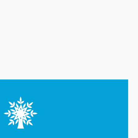
açıqlanıb
07 Avqust 13:20
Media və Yayım Şurasına əlavə
hüquq və vəzifələr verilib
07 Avqust 13:04
Media və Yayım Şurası
yaradılıb
07 Avqust 12:55
Tramp müdafiə nazirindən
razılıq edib
07 Avqust 12:43
İmişlidə traktorun altında
qalan uşaq ölüb