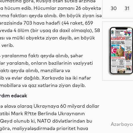
əlumatına görə, Rusiya ötən sutka ərzində
naya hücum edib. Hücumlar zamanı 26 obyektə
30
31
anma faktları qeydə alınıb. Ən böyük ziyan isə
ərazisində 703 hava hədəfi (44 raket, 659
İdman
iyevdə 4 ölüm (bir uşaq da daxil olmaqla), 58
ası və mülki obyektə ziyan dəyib, ən böyük
 verib.
yaralanma faktı qeydə alınıb, şəhər
Dünya
ər yaralanıb, onların bəzilərinin vəziyyəti
aktı qeydə alınıb, mənzillərə və
b və evlər dağılıb. Xarkovda isə iki nəfər
mobillərə və qaz xətlərinə ziyan dəyib.
Dünya
ardım edəcək
nə əlavə olaraq Ukraynaya 60 milyard dollar
tibi Mark R?tte Berlində Ukraynanın
Hadisə
. Qeyd olunub ki, NATO dövlətlərindən bu
Azərbayca
ə görə, maliyyələşdirmədə prioritet hava