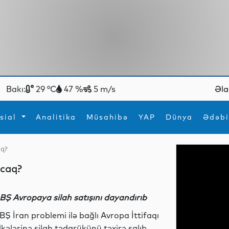
Bakı:
29 °C
47 %
5 m/s
Əla
sial
Analitika
Müsahibə
YAP
Dünya
Ədəbi
aq?
ya
İdman
Maraqlı
acaq?
İdman
Yeni texnologiyalar
BŞ Avropaya silah satışını dayandırıb
BŞ İran problemi ilə bağlı Avropa İttifaqı
lkələrinə silah tədarükünü təxirə salıb.