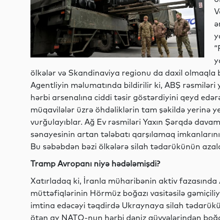
V
ə
y
“
y
ölkələr və Skandinaviya regionu da daxil olmaqla bi
Agentliyin məlumatında bildirilir ki, ABŞ rəsmilə
hərbi arsenalına ciddi təsir göstərdiyini qeyd edə
müqavilələr üzrə öhdəliklərin tam şəkildə yerinə ye
vurğulayıblar. Ağ Ev rəsmiləri Yaxın Şərqdə dav
sənayesinin artan tələbatı qarşılamaq imkanların
Bu səbəbdən bəzi ölkələrə silah tədarükünün azaldı
Tramp Avropanı niyə hədələmişdi?
Xatırladaq ki, İranla müharibənin aktiv fazasın
müttəfiqlərinin Hörmüz boğazı vasitəsilə gəmiçil
imtina edəcəyi təqdirdə Ukraynaya silah tədarük
ötən ay NATO-nun hərbi dəniz qüvvələrindən boğaz