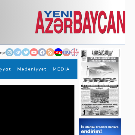
qə
AZ
RU
EN
yyat
Mədəniyyət
MEDİA
×