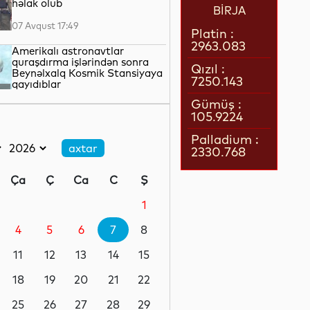
həlak olub
BİRJA
07 Avqust 17:49
Platin :
2963.083
Amerikalı astronavtlar
quraşdırma işlərindən sonra
Qızıl :
Beynəlxalq Kosmik Stansiyaya
7250.143
qayıdıblar
07 Avqust 17:25
Gümüş :
105.9224
Türkiyə Milli Təhlükəsizlik
Şurası İrana dair güc
Palladium :
tətbiqindən imtina etməyə
2330.768
çağırıb
07 Avqust 16:57
Ça
Ç
Ca
C
Ş
Husi silahlıları Səudiyyə
Ərəbistanında mülki şəxslərə
1
hücum ediblər
4
5
6
7
8
07 Avqust 16:40
11
12
13
14
15
Almaniyanın Aİ ÜDM-dəki payı
son 15 ilin ən aşağı səviyyəsinə
18
19
20
21
22
düşüb
25
26
27
28
29
07 Avqust 16:23