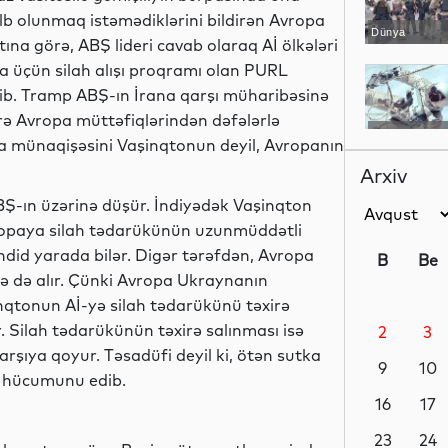
lb olunmaq istəmədiklərini bildirən Avropa
Dünya
ına görə, ABŞ lideri cavab olaraq Aİ ölkələri
 üçün silah alışı proqramı olan PURL
yib. Tramp ABŞ-ın İrana qarşı müharibəsinə
ə Avropa müttəfiqlərindən dəfələrlə
Dünya
na münaqişəsini Vaşinqtonun deyil, Avropanın
Arxiv
Ş-ın üzərinə düşür. İndiyədək Vaşinqton
 Avropaya silah tədarükünün uzunmüddətli
Dünya
təhdid yarada bilər. Digər tərəfdən, Avropa
B
Be
lə də alır. Çünki Avropa Ukraynanın
şinqtonun Aİ-yə silah tədarükünü təxirə
r. Silah tədarükünün təxirə salınması isə
2
3
Dünya
rşıya qoyur. Təsadüfi deyil ki, ötən sutka
9
10
i hücumunu edib.
16
17
Dünya
23
24