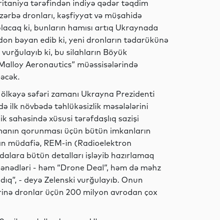
Siyasət
ritaniya tərəfindən indiyə qədər təqdim
 zərbə dronları, kəşfiyyat və müşahidə
l olacaq ki, bunların hamısı artıq Ukraynada
ndon bəyan edib ki, yeni dronların tədarükünə
vurğulayıb ki, bu silahların Böyük
Dünya
“Malloy Aeronautics” müəssisələrində
dəcək.
 ölkəyə səfəri zamanı Ukrayna Prezidenti
Siyasət
ə ilk növbədə təhlükəsizlik məsələlərini
k sahəsində xüsusi tərəfdaşlıq sazişi
səmanın qorunması üçün bütün imkanların
dan müdafiə, REM-in (Radioelektron
MEDİA
ndalara bütün detalları işləyib hazırlamaq
 sənədləri - həm “Drone Deal”, həm də məhz
adıq”, - deyə Zelenski vurğulayıb. Onun
ərinə dronlar üçün 200 milyon avrodan çox
Siyasət