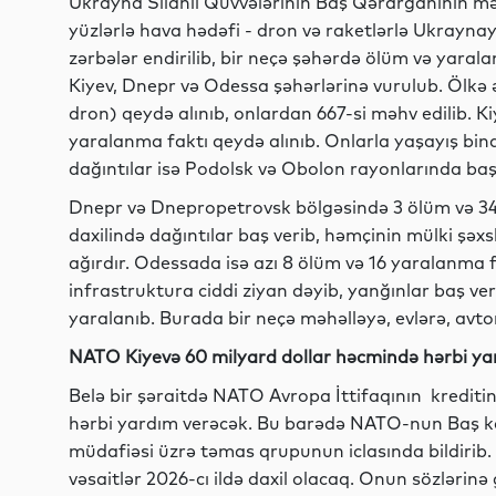
Ukrayna Silahlı Qüvvələrinin Baş Qərargahının m
yüzlərlə hava hədəfi - dron və raketlərlə Ukray
zərbələr endirilib, bir neçə şəhərdə ölüm və yaral
Kiyev, Dnepr və Odessa şəhərlərinə vurulub. Ölkə 
dron) qeydə alınıb, onlardan 667-si məhv edilib. K
yaralanma faktı qeydə alınıb. Onlarla yaşayış bin
dağıntılar isə Podolsk və Obolon rayonlarında baş
Dnepr və Dnepropetrovsk bölgəsində 3 ölüm və 34 
daxilində dağıntılar baş verib, həmçinin mülki şəxsl
ağırdır. Odessada isə azı 8 ölüm və 16 yaralanma f
infrastruktura ciddi ziyan dəyib, yanğınlar baş veri
yaralanıb. Burada bir neçə məhəlləyə, evlərə, avto
NATO Kiyevə 60 milyard dollar həcmində hərbi y
Belə bir şəraitdə NATO Avropa İttifaqının krediti
hərbi yardım verəcək. Bu barədə NATO-nun Baş ka
müdafiəsi üzrə təmas qrupunun iclasında bildirib
vəsaitlər 2026-cı ildə daxil olacaq. Onun sözlərin