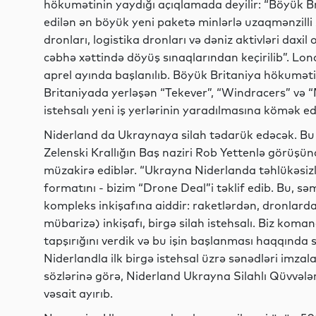
hökumətinin yaydığı açıqlamada deyilir: “Böyük B
edilən ən böyük yeni paketə minlərlə uzaqmənzilli
dronları, logistika dronları və dəniz aktivləri daxi
cəbhə xəttində döyüş sınaqlarından keçirilib”. Lo
aprel ayında başlanılıb. Böyük Britaniya hökuməti 
Britaniyada yerləşən “Tekever”, “Windracers” və 
istehsalı yeni iş yerlərinin yaradılmasına kömək e
Niderland da Ukraynaya silah tədarük edəcək. Bu
Zelenski Krallığın Baş naziri Rob Yettenlə görüşünd
müzakirə ediblər. “Ukrayna Niderlanda təhlükəsizli
formatını - bizim “Drone Deal”i təklif edib. Bu, 
kompleks inkişafına aiddir: raketlərdən, dronlar
mübarizə) inkişafı, birgə silah istehsalı. Biz koma
tapşırığını verdik və bu işin başlanması haqqında
Niderlandla ilk birgə istehsal üzrə sənədləri imzal
sözlərinə görə, Niderland Ukrayna Silahlı Qüvvəl
vəsait ayırıb.