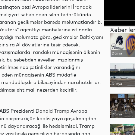
aşinqton bəzi Avropa liderlərini İrandakı
məliyyat səbəbindən silah tədarükündə
aranan gecikmələr barədə məlumatlandırıb.
Xəbər le
Reuters” agentliyi mənbələrinə istinadla
aydığı məlumata görə, gecikmələr Baltikyanı
r sıra Aİ dövlətlərinə təsir edəcək.
ri yazışmalarda İrandakı münaqişənin ölkənin
Dünya
rək, bu səbəbdən əvvəllər imzalanmış
tirilməsində çətinliklər yarandığını
am edən münaqişənin ABŞ müdafiə
ı məhdudlaşdıra biləcəyindən narahatdırlar.
Dünya
lması ehtimalı nəzərdən keçirilir.
da ABŞ Prezidenti Donald Tramp Avropa
Dünya
iyin bərpası üçün koalisiyaya qoşulmaqdan
ünü dayandıracağı ilə hədələmişdi. Tramp
 vasitəsilə gəmiçiliyin bərpasında ona