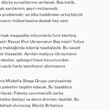
öyüş sursatlarına veriləcək. Baş katib,
ək xərclərinin qeyri-mütənasib
Dünya
ə problemdir: az ölkə həddindən artıq böyük
aynanın mübarizəsinə dəstək heç vaxt
mək məqsədilə milyonlarla funt sterlinq
Siyasət
ziri Reyçel Rivz Ukraynanın Baş naziri Yuliya
nq məbləğində ödənişi təsdiqləyib. Bu vəsait
ir hissəsidir. Ayrılan maliyyə Ukraynanın
 raketlər, qabaqcıl hava hücumundan
Gündəm
i vacib hərbi texnikanın alınmasına
zrə Müdafiə Əlaqə Qrupu çərçivəsində
Siyasət
rı paketini təqdim edəcək. Bu təşəbbüs
iləcək. Paketə uzunmənzilli zərbə
istika dəstəyi və dəniz dronları daxildir. Bu
stehsal olunacaq. Böyük Britaniya