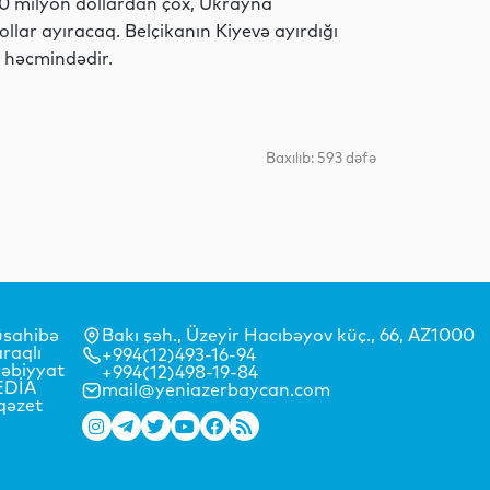
0 milyon dollardan çox, Ukrayna
llar ayıracaq. Belçikanın Kiyevə ayırdığı
ar həcmindədir.
Sosial
Baxılıb: 593 dəfə
MEDİA
MEDİA
sahibə
Bakı şəh., Üzeyir Hacıbəyov küç., 66, AZ1000
raqlı
+994(12)493-16-94
əbiyyat
+994(12)498-19-84
EDİA
mail@yeniazerbaycan.com
Dünya
qəzet