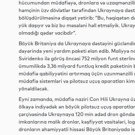
hücumundan müdafiəyə, dronlara və uzaqmənzilli d
həmçinin üzv dövlətlər tərəfindən Ukraynaya dəst
bölüşdürülməsinə diqqət yetirib: “Bu, həqiqətən d
yük daşıyır və biz bu məsələni həll etməliyik. Ukr
olmadığı qədər vacibdir”.
Böyük Britaniya da Ukraynaya dəstəyini gücləndir
dəyərində yeni yardım paketi elan edib. Maliyyə na
Sviridenko ilə görüş öncəsi 752 milyon funt sterli
ümumilikdə 3,36 milyard funtluq kredit paketinin b
müdafiə qabiliyyətini artırmaq üçün uzunmənzilli
müdafiə sistemləri və pilotsuz uçuş aparatları kim
yönəldiləcək.
Eyni zamanda, müdafiə naziri Con Hili Ukrayna ü
ölkəyə indiyədək ən böyük pilotsuz uçuş aparatla
çərçivəsində Ukraynaya 120 min ədəd dron göndər
imkanlarına malik dronlar, kəşfiyyat vasitələri, log
dronların əhəmiyyətli hissəsi Böyük Britaniyada i