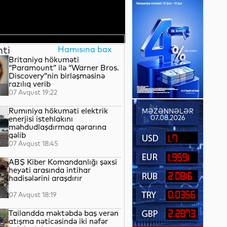
nti
Hamısına bax
Britaniya hökuməti
“Paramount” ilə “Warner Bros.
Discovery”nin birləşməsinə
razılıq verib
07 Avqust 19:22
Rumıniya hökuməti elektrik
MƏZƏNNƏLƏR
07.08.2026
enerjisi istehlakını
məhdudlaşdırmaq qərarına
gəlib
1.7
07 Avqust 18:45
1.9591
ABŞ Kiber Komandanlığı şəxsi
heyəti arasında intihar
2.0816
hadisələrini araşdırır
0.0356
07 Avqust 18:19
Tailandda məktəbdə baş verən
2.2873
atışma nəticəsində iki nəfər