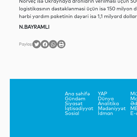
Norveç isə Ukraynaya dronların verilməsi üçün 50
logistikasının dəstəklənməsi üçün isə 150 milyon do
hərbi yardım paketinin dəyəri isə 1,1 milyard doll
N.BAYRAMLI
Paylaş:
Ana səhifə
YAP
Mü
Gündəm
Dünya
Ma
Siyasət
Analitika
Əd
İqtisadiyyat
Mədəniyyət
M
Sosial
İdman
E-