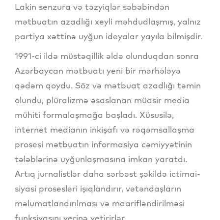
Lakin senzura və təzyiqlər səbəbindən
mətbuatın azadlığı xeyli məhdudlaşmış, yalnız
partiya xəttinə uyğun ideyalar yayıla bilmişdir.
1991-ci ildə müstəqillik əldə olunduqdan sonra
Azərbaycan mətbuatı yeni bir mərhələyə
qədəm qoydu. Söz və mətbuat azadlığı təmin
olundu, plüralizmə əsaslanan müasir media
mühiti formalaşmağa başladı. Xüsusilə,
internet medianın inkişafı və rəqəmsallaşma
prosesi mətbuatın informasiya cəmiyyətinin
tələblərinə uyğunlaşmasına imkan yaratdı.
Artıq jurnalistlər daha sərbəst şəkildə ictimai-
siyasi prosesləri işıqlandırır, vətəndaşların
məlumatlandırılması və maarifləndirilməsi
funksiyasını yerinə yetirirlər.