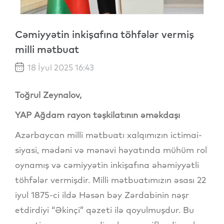
Cəmiyyətin inkişafına töhfələr vermiş
milli mətbuat
18 İyul 2025 16:43
Toğrul Zeynalov,
YAP Ağdam rayon təşkilatının əməkdaşı
Azərbaycan milli mətbuatı xalqımızın ictimai-
siyasi, mədəni və mənəvi həyatında mühüm rol
oynamış və cəmiyyətin inkişafına əhəmiyyətli
töhfələr vermişdir. Milli mətbuatımızın əsası 22
iyul 1875-ci ildə Həsən bəy Zərdabinin nəşr
etdirdiyi “Əkinçi” qəzeti ilə qoyulmuşdur. Bu