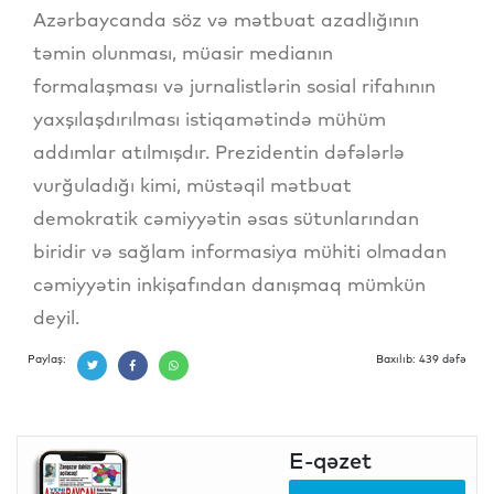
Azərbaycanda söz və mətbuat azadlığının
təmin olunması, müasir medianın
formalaşması və jurnalistlərin sosial rifahının
yaxşılaşdırılması istiqamətində mühüm
addımlar atılmışdır. Prezidentin dəfələrlə
vurğuladığı kimi, müstəqil mətbuat
demokratik cəmiyyətin əsas sütunlarından
biridir və sağlam informasiya mühiti olmadan
cəmiyyətin inkişafından danışmaq mümkün
deyil.
Paylaş:
Baxılıb: 439 dəfə
E-qəzet