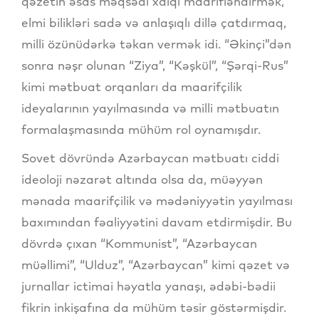
qəzetin əsas məqsədi xalqı maarifləndirmək,
elmi bilikləri sadə və anlaşıqlı dillə çatdırmaq,
milli özünüdərkə təkan vermək idi. “Əkinçi”dən
sonra nəşr olunan “Ziya”, “Kəşkül”, “Şərqi-Rus”
kimi mətbuat orqanları da maarifçilik
ideyalarının yayılmasında və milli mətbuatın
formalaşmasında mühüm rol oynamışdır.
Sovet dövründə Azərbaycan mətbuatı ciddi
ideoloji nəzarət altında olsa da, müəyyən
mənada maarifçilik və mədəniyyətin yayılması
baxımından fəaliyyətini davam etdirmişdir. Bu
dövrdə çıxan “Kommunist”, “Azərbaycan
müəllimi”, “Ulduz”, “Azərbaycan” kimi qəzet və
jurnallar ictimai həyatla yanaşı, ədəbi-bədii
fikrin inkişafına da mühüm təsir göstərmişdir.