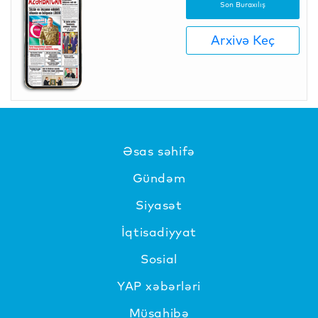
Son Buraxılış
Arxivə Keç
Əsas səhifə
Gündəm
Siyasət
İqtisadiyyat
Sosial
YAP xəbərləri
Müsahibə