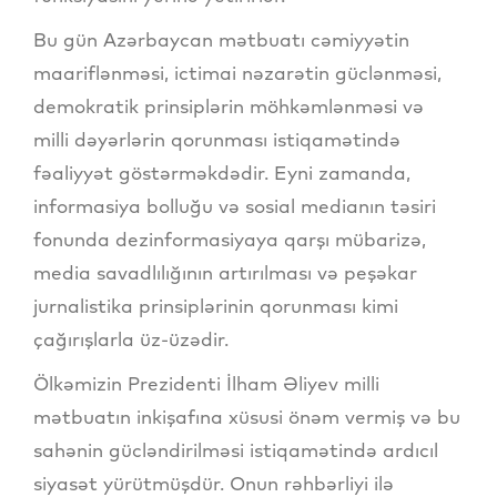
Bu gün Azərbaycan mətbuatı cəmiyyətin
maariflənməsi, ictimai nəzarətin güclənməsi,
demokratik prinsiplərin möhkəmlənməsi və
milli dəyərlərin qorunması istiqamətində
fəaliyyət göstərməkdədir. Eyni zamanda,
informasiya bolluğu və sosial medianın təsiri
fonunda dezinformasiyaya qarşı mübarizə,
media savadlılığının artırılması və peşəkar
jurnalistika prinsiplərinin qorunması kimi
çağırışlarla üz-üzədir.
Ölkəmizin Prezidenti İlham Əliyev milli
mətbuatın inkişafına xüsusi önəm vermiş və bu
sahənin gücləndirilməsi istiqamətində ardıcıl
siyasət yürütmüşdür. Onun rəhbərliyi ilə