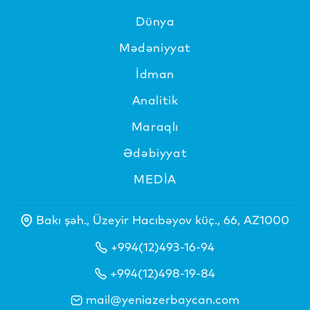
Dünya
Mədəniyyat
İdman
Analitik
Maraqlı
Ədəbiyyat
MEDİA
Bakı şəh., Üzeyir Hacıbəyov küç., 66, AZ1000
+994(12)493-16-94
+994(12)498-19-84
mail@yeniazerbaycan.com