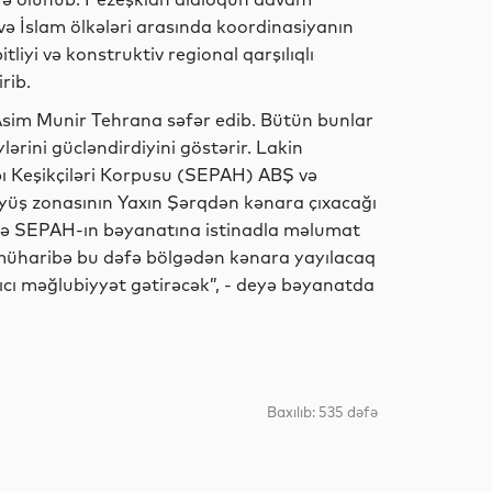
 və İslam ölkələri arasında koordinasiyanın
liyi və konstruktiv regional qarşılıqlı
Siyasət
rib.
sim Munir Tehrana səfər edib. Bütün bunlar
ərini gücləndirdiyini göstərir. Lakin
Dünya
abı Keşikçiləri Korpusu (SEPAH) ABŞ və
öyüş zonasının Yaxın Şərqdən kənara çıxacağı
ədə SEPAH-ın bəyanatına istinadla məlumat
l müharibə bu dəfə bölgədən kənara yayılacaq
Dünya
dıcı məğlubiyyət gətirəcək”, - deyə bəyanatda
Dünya
Baxılıb: 535 dəfə