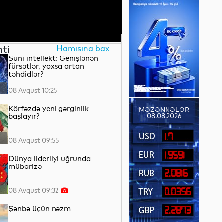
nti
Hamısına bax
Süni intellekt: Genişlənən
fürsətlər, yoxsa artan
təhdidlər?
08 Avqust 10:25
Körfəzdə yeni gərginlik
MƏZƏNNƏLƏR
başlayır?
08.08.2026
1.7
08 Avqust 09:55
1.9591
Dünya liderliyi uğrunda
mübarizə
2.0816
08 Avqust 09:32
0.0356
Şənbə üçün nəzm
2.2873