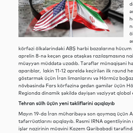
d
ə
h
n
ö
ə
körfəzi ölkələrindəki ABŞ hərbi bazalarına hücum e
aprelin 8-nə keçən gecə atəşkəs razılaşmasına nai
müəyyən müddətə uzadıb. Tərəflər münaqişəni həl
aparıblar, lakin 11-12 apreldə keçirilən ilk raund 
göstərmək üçün İran limanlarını və Hörmüz boğazı
növbəsində Fars körfəzinə gedən gəmilər üçün Hö
Regionda dinamik şəkildə dəyişən vəziyyət qlobal 
Tehran sülh üçün yeni təkliflərini açıqlayıb
Mayın 19-da İran müharibəyə son qoymaq üçün ABŞ-
təfərrüatlarını açıqlayıb. Rəsmi IRNA agentliyinin 
işlər nazirinin müavini Kazem Qəribabadi tərəfindən