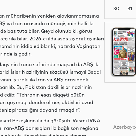
30
31
istan müharibənin yenidən alovlanmamasına
BŞ və İran arasında münaqişənin həlli ilə
Maraqlı
ndə baş tuta bilər. Qeyd olunub ki, görüş
rilə bilər. 2026-cı ildə əsas ziyarət ayinləri
həmçinin iddia ediblər ki, hazırda Vaşinqton
ində iş gedir.
Analitik
 Nəqvinin İrana səfərində məqsəd də ABŞ ilə
rici İşlər Nazirliyinin sözçüsü İsmayıl Bəqai
vinin iştirakı ilə İran və ABŞ arasındakı
ılıb. Bu, Pakistan daxili işlər nazirinin
Siyasət
yd edib: “Tehranın əsas diqqəti bütün
son qoymaq, dondurulmuş aktivləri azad
dəniz piratçılığını dayandırmaqdır”.
Siyasət
Məsud Pezeşkian ilə də görüşüb. Rəsmi IRNA
Azərbayca
İran-ABŞ danışıqları ilə bağlı son regional
irə olunub. Pezeşkian dialoqun davam