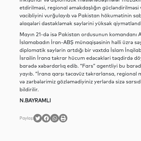
etdirilməsi, regional əməkdaşlığın gücləndirilməsi
vacibliyini vurğulayıb və Pakistan hökumətinin sabit
əlaqələri dəstəkləmək səylərini yüksək qiymətləndi
Mayın 21-də isə Pakistan ordusunun komandanı A
İslamabadın İran-ABŞ münaqişəsinin həlli üzrə səyl
diplomatik səylərin artdığı bir vaxtda İslam İnqil
İsrailin İrana təkrar hücum edəcəkləri təqdirdə d
barədə xəbərdarlıq edib. “Fars” agentliyi bu bar
yayıb. “İrana qarşı təcavüz təkrarlansa, regiona
və zərbələrimiz gözləmədiyiniz yerlərdə sizə sarsı
bildirilir.
N.BAYRAMLI
Paylaş: