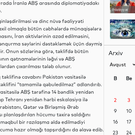
. Orada İranla ABŞ arasında diplomatiyadakı
.
Ədəbiyyat
ginləşdirilməsi və dinc nüvə fəaliyyəti
daxil olmaqla bütün cəbhələrdə münaqişələrə
sını, İran aktivlərinin azad edilməsini,
Sosial
ənqurma səylərini dəstəkləmək üçün dəymiş
r. Onun sözlərinə görə, təklifdə bütün
Arxiv
sının qətnamələrinin ləğvi və ABŞ
lərdən çıxarılması tələb olunur.
Sosial
klifinə cavabını Pakistan vasitəsilə
B
Be
əklifini “tamamilə qəbuledilməz” adlandırıb.
asitəsilə ABŞ tərəfinə 14 bəndlik yenidən
p Tehranı yenidən hərbi eskalasiya ilə
2
3
Dünya
əbistanı, Qətər və Birləşmiş Ərəb
9
10
şı planlaşdırılan hücumu təxirə saldığını
16
17
 məqbul bir razılaşma əldə edilmədiyi
cuma hazır olmağı tapşırdığını da əlavə edib.
Maraqlı
23
24