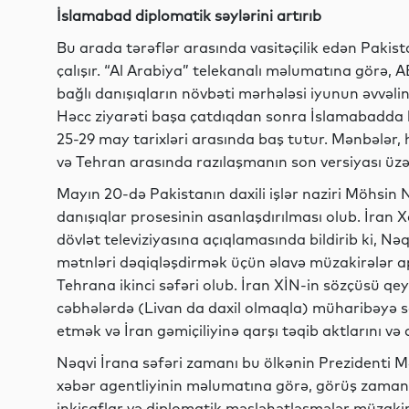
İslamabad diplomatik səylərini artırıb
Bu arada tərəflər arasında vasitəçilik edən Pak
çalışır. “Al Arabiya” telekanalı məlumatına görə, A
bağlı danışıqların növbəti mərhələsi iyunun əvvəli
Həcc ziyarəti başa çatdıqdan sonra İslamabadda keçi
25-29 may tarixləri arasında baş tutur. Mənbələr, 
və Tehran arasında razılaşmanın son versiyası üzər
Mayın 20-də Pakistanın daxili işlər naziri Möhsin
danışıqlar prosesinin asanlaşdırılması olub. İran Xa
dövlət televiziyasına açıqlamasında bildirib ki, Nəq
mətnləri dəqiqləşdirmək üçün əlavə müzakirələr apar
Tehrana ikinci səfəri olub. İran XİN-in sözçüsü qe
cəbhələrdə (Livan da daxil olmaqla) müharibəyə 
etmək və İran gəmiçiliyinə qarşı təqib aktlarını və 
Nəqvi İrana səfəri zamanı bu ölkənin Prezidenti 
xəbər agentliyinin məlumatına görə, görüş zamanı 
inkişaflar və diplomatik məsləhətləşmələr müzak