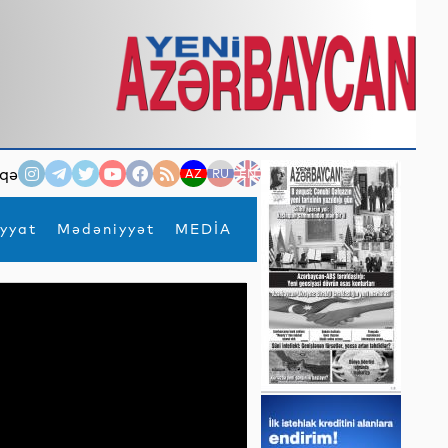
qə
AZ
RU
EN
yyat
Mədəniyyət
MEDİA
×