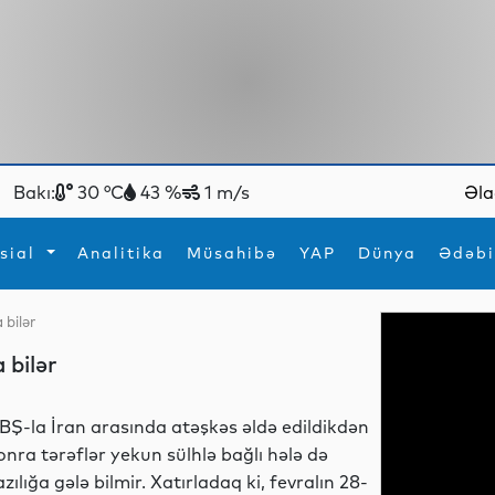
Bakı:
30 °C
43 %
1 m/s
Əla
sial
Analitika
Müsahibə
YAP
Dünya
Ədəbi
 bilər
ya
İdman
Maraqlı
 bilər
İdman
Yeni texnologiyalar
BŞ-la İran arasında atəşkəs əldə edildikdən
onra tərəflər yekun sülhlə bağlı hələ də
azılığa gələ bilmir. Xatırladaq ki, fevralın 28-