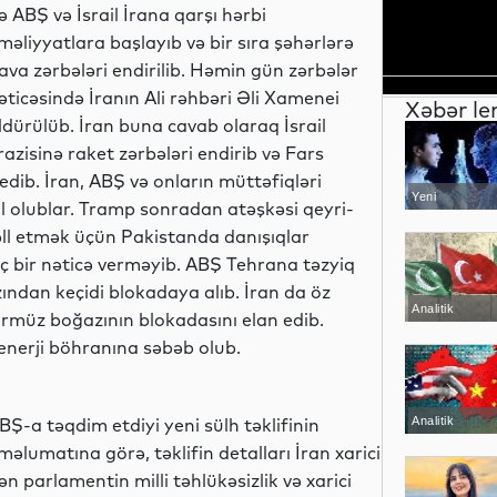
ə ABŞ və İsrail İrana qarşı hərbi
məliyyatlara başlayıb və bir sıra şəhərlərə
ava zərbələri endirilib. Həmin gün zərbələr
əticəsində İranın Ali rəhbəri Əli Xamenei
Xəbər le
ldürülüb. İran buna cavab olaraq İsrail
razisinə raket zərbələri endirib və Fars
dib. İran, ABŞ və onların müttəfiqləri
Yeni
l olublar. Tramp sonradan atəşkəsi qeyri-
texnologiyalar
l etmək üçün Pakistanda danışıqlar
heç bir nəticə verməyib. ABŞ Tehrana təzyiq
ndan keçidi blokadaya alıb. İran da öz
Analitik
rmüz boğazının blokadasını elan edib.
enerji böhranına səbəb olub.
a təqdim etdiyi yeni sülh təklifinin
Analitik
məlumatına görə, təklifin detalları İran xarici
 parlamentin milli təhlükəsizlik və xarici