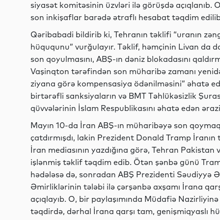
siyasət komitəsinin üzvləri ilə görüşdə açıqlanıb
son inkişaflar barədə ətraflı hesabat təqdim edilib
Qəribabadi bildirib ki, Tehranın təklifi “uranın zən
hüququnu” vurğulayır. Təklif, həmçinin Livan da 
son qoyulmasını, ABŞ-ın dəniz blokadasını qaldırma
Vaşinqton tərəfindən son müharibə zamanı yenid
ziyana görə kompensasiya ödənilməsini” əhatə edi
birtərəfli sanksiyaların və BMT Təhlükəsizlik Şura
qüvvələrinin İslam Respublikasını əhatə edən ərazi
Mayın 10-da İran ABŞ-ın müharibəyə son qoymaq tə
çatdırmışdı, lakin Prezident Donald Tramp İranın t
İran mediasının yazdığına görə, Tehran Pakistan v
işlənmiş təklif təqdim edib. Ötən şənbə günü Tram
hədələsə də, sonradan ABŞ Prezidenti Səudiyyə Ər
Əmirliklərinin tələbi ilə çərşənbə axşamı İrana qar
açıqlayıb. O, bir paylaşımında Müdafiə Nazirliyinə
təqdirdə, dərhal İrana qarşı tam, genişmiqyaslı hü