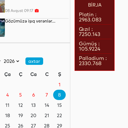
BİRJA
08 Avqust 09:17
Platin :
2963.083
Gözümüzə işıq verənlər...
Qızıl :
7250.143
08 Avqust 08:51
Gümüş :
105.9224
Robotlar robotu
Palladium :
2330.768
08 Avqust 08:34
Ça
Ç
Ca
C
Ş
Avropada istidən 25 mindən
çox insan ölüb
1
4
5
6
7
8
07 Avqust 23:21
11
12
13
14
15
Uzun müddət televizor
izləyənlərin beynində bu
18
19
20
21
22
dəyişiklik olur
25
26
27
28
29
07 Avqust 22:17