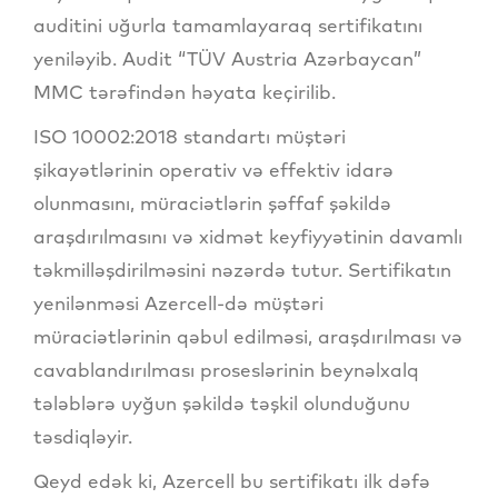
auditini uğurla tamamlayaraq sertifikatını
yeniləyib. Audit “TÜV Austria Azərbaycan”
MMC tərəfindən həyata keçirilib.
ISO 10002:2018 standartı müştəri
şikayətlərinin operativ və effektiv idarə
olunmasını, müraciətlərin şəffaf şəkildə
araşdırılmasını və xidmət keyfiyyətinin davamlı
təkmilləşdirilməsini nəzərdə tutur. Sertifikatın
yenilənməsi Azercell-də müştəri
müraciətlərinin qəbul edilməsi, araşdırılması və
cavablandırılması proseslərinin beynəlxalq
tələblərə uyğun şəkildə təşkil olunduğunu
təsdiqləyir.
Qeyd edək ki, Azercell bu sertifikatı ilk dəfə