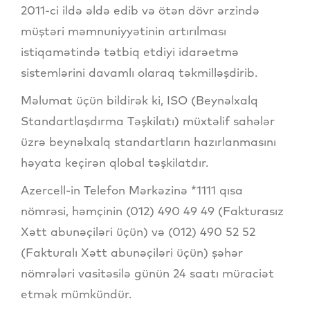
2011-ci ildə əldə edib və ötən dövr ərzində
müştəri məmnuniyyətinin artırılması
istiqamətində tətbiq etdiyi idarəetmə
sistemlərini davamlı olaraq təkmilləşdirib.
Məlumat üçün bildirək ki, ISO (Beynəlxalq
Standartlaşdırma Təşkilatı) müxtəlif sahələr
üzrə beynəlxalq standartların hazırlanmasını
həyata keçirən qlobal təşkilatdır.
Azercell-in Telefon Mərkəzinə *1111 qısa
nömrəsi, həmçinin (012) 490 49 49 (Fakturasız
Xətt abunəçiləri üçün) və (012) 490 52 52
(Fakturalı Xətt abunəçiləri üçün) şəhər
nömrələri vasitəsilə günün 24 saatı müraciət
etmək mümkündür.