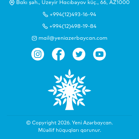
Bakı şəh., Üzeyir Hacıbəyov küç., 66, AZ1000
+994(12)493-16-94
+994(12)498-19-84
mail@yeniazerbaycan.com
© Copyright 2026.
Yeni Azərbaycan
.
Müəllif hüquqları qorunur.