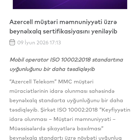
Azercell müştəri məmnuniyyəti üzrə
beynəlxalq sertifikasiyasını yeniləyib
09 İyun 2026 17:13
Mobil operator ISO 10002:2018 standartına
uyğunluğunu bir daha təsdiqləyib
“Azercell Telekom” MMC müştəri
müraciətlərinin idarə olunması sahəsində
beynəlxalq standarta uyğunluğunu bir daha
təsdiqləyib. Şirkət ISO 10002:2018 “Keyfiyyətin
idarə olunması – Müştəri məmnuniyyəti –
Müəssisələrdə şikayətlərə baxılması”
beynəlxalq standartı üzrə növbəti uyğunluq