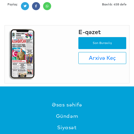
Paylaş:
Baxılıb: 458 dəfə
E-qəzet
Son Buraxılış
Arxivə Keç
Əsas səhifə
Gündəm
Siyasət