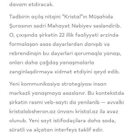
davam etdirəcək.
Tədbirin açılış nitqini “Kristal”ın Müşahidə
Şurasının sədri Məhayət Nəbiyev səsləndirib.
O, çıxışında şirkətin 22 illik fəaliyyəti ərzində
formalaşan əsas dəyərlərdən danışıb və
rebrendinqin bu dəyərləri qorumaqla yanaşı,
onları daha çağdaş yanaşmalarla
zənginləşdirməyə xidmət etdiyini qeyd edib.
Yeni kommunikasiya strategiyası insan
mərkəzli yanaşmaya əsaslanır. Bu kontekstdə
şirkətin rəsmi veb-saytı da yenilənib — əvvəlki
kristalabsheron.az ünvanı kristal.az ilə əvəz
olunub. Yeni sayt istifadəçilərə daha sadə,
sürətli və əlçatan interfeys təklif edir.