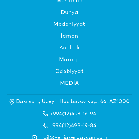
Müsahibə
Dünya
Mədəniyyat
İdman
Analitik
Maraqlı
Ədəbiyyat
MEDİA
Bakı şəh., Üzeyir Hacıbəyov küç., 66, AZ1000
+994(12)493-16-94
+994(12)498-19-84
mail@yeniazerbaycan.com