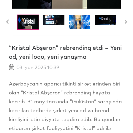
Previous
N
“Kristal Abşeron” rebrendinq etdi – Yeni
ad, yeni loqo, yeni yanaşma
03 İyun 2025 10:39
Azərbaycanın aparıcı tikinti şirkətlərindən biri
olan “Kristal Abşeron” rebrendinq həyata
keçirib. 31 may tarixində “Gülüstan” sarayında
keçirilən tədbirdə şirkət yeni ad və brend
kimliyini ictimaiyyətə təqdim edib. Bu gündən
etibarən şirkət fəaliyyətini “Kristal” adı ilə