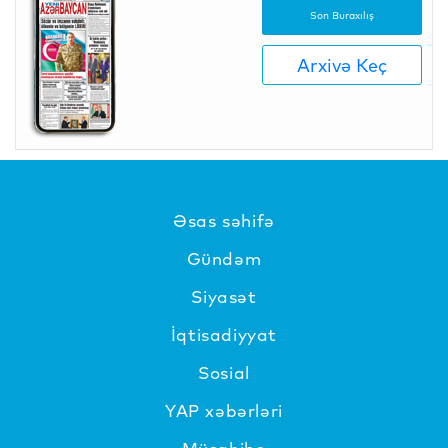
Son Buraxılış
Arxivə Keç
Əsas səhifə
Gündəm
Siyasət
İqtisadiyyat
Sosial
YAP xəbərləri