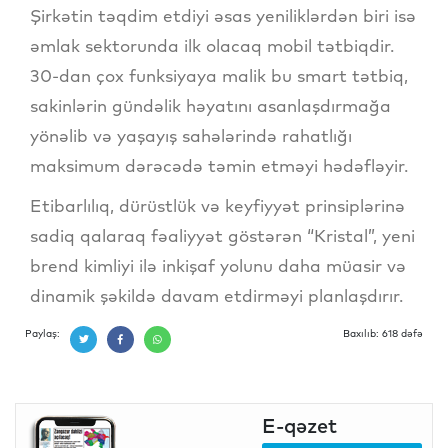
Şirkətin təqdim etdiyi əsas yeniliklərdən biri isə
əmlak sektorunda ilk olacaq mobil tətbiqdir.
30-dan çox funksiyaya malik bu smart tətbiq,
sakinlərin gündəlik həyatını asanlaşdırmağa
yönəlib və yaşayış sahələrində rahatlığı
maksimum dərəcədə təmin etməyi hədəfləyir.
Etibarlılıq, dürüstlük və keyfiyyət prinsiplərinə
sadiq qalaraq fəaliyyət göstərən “Kristal”, yeni
brend kimliyi ilə inkişaf yolunu daha müasir və
dinamik şəkildə davam etdirməyi planlaşdırır.
Paylaş:
Baxılıb: 618 dəfə
E-qəzet