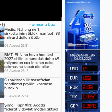
nti
Hamısına bax
Media: Nəhəng neft
şirkətlərinin rüblük mənfəəti 93
milyard dolları ötüb
05 Avqust 23:51
BMT: El-Nino hava hadisəsi
MƏZƏNNƏLƏR
2027-ci ilin sonunadək daha 49
06.08.2026
milyondan çox insanın aclıq
çəkməsinə səbəb ola bilər
1.7
05 Avqust 23:15
1.961
Özbəkistan ilk məsafədən
zondlama peykini kosmosa
2.1031
buraxıb
05 Avqust 22:58
0.0357
Şimali Kipr XİN: Adada
2.2873
federativ dövlət modeli aktual