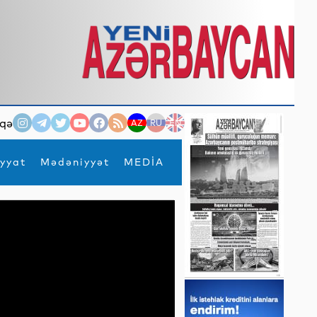
qə
AZ
RU
EN
yyat
Mədəniyyət
MEDİA
×