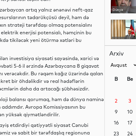
zərbaycan artıq yalnız ənənəvi neft-qaz
Dünya
esurslarının tədarükçüsü deyil, həm də
xın strateji tərəfdaşı olmaq potensialını
lektrik enerjisi potensialı, həmçinin bu
də tikiləcək yeni ötürmə xətləri bu
YAP xəbərləri
Arxiv
lən investisiya siyasəti sayəsində, xarici və
övbəti 5-6 il ərzində Azərbaycana 8 giqavat
İdman
nı verəcəkdir. Bu rəqəm kağız üzərində qalan
B
Be
ret bir öhdəlikdir və real hədəflərin
əcmlərin daha da artacağı şübhəsizdir.
koloji balansı qorumaq, həm də dünya naminə
2
3
Dünya
 addımdır. Avropa Komissiyasının bu
9
10
ən yüksək qiymətləndirilir.
16
17
yiş etdirdiyi qətiyyətli siyasət Cənubi
miz və sabit bir tərəfdaşlıq regionuna
İqtisadiyyat
23
24