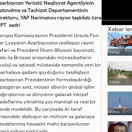
zərbaycan Yerüstü Nəqliyyat Age
n
tliyi
nin
atınalma və Təchizat Departamentinin
irektoru,
Y
AP
Nərimanov rayon təşkilatı üzrə
PT sədri
Xəbər le
vropa Komissiyasının Prezidenti Ursula Fon
er Lyayenin Azərbaycana reallaşan rəsmi
əfəri və Prezident İlham Əliyevin bəyanatı,
Dünya
akı ilə Brüssel arasındakı münasibətlərin
koloji və iqtisadi müstəvidə tamamilə yeni bir
ərhələyə qədəm qoyduğunu təsdiqləyir.
zərbaycan Prezidentinin formalaşdırdığı
Dünya
zaqgörən xətt, müasir dövrün qlobal iqlim
ağırışlarına və dünyanın gələcək inkişaf
ədəflərinə yönəlmiş çox məntiqli və real bir
avab modelidir. Bu çərçivədə iki tərəf
Dünya
rasındakı dialoqun ən mühüm və gələcəyə
esablanmış hissəsini məhz bərpaolunan
nerji sahəsi təşkil edir.