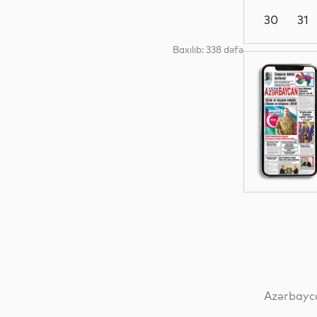
30
31
Baxılıb: 338 dəfə
Dünya
Elm
İqtisadiyyat
Dünya
Azərbayca