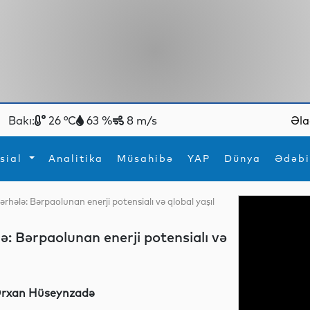
Bakı:
26 °C
63 %
8 m/s
Əla
sial
Analitika
Müsahibə
YAP
Dünya
Ədəbi
ərhələ: Bərpaolunan enerji potensialı və qlobal yaşıl
ya
İdman
Maraqlı
İdman
Yeni texnologiyalar
ə: Bərpaolunan enerji potensialı və
rxan Hüseynzadə