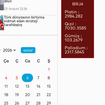
deyil
BİRJA
05 Avqust 22:36
Platin :
2984.282
Türk dünyasının birliyinə
xidmət edən strateji
Qızıl :
tərəfdaşlıq
7030.3585
05 Avqust 22:23
Gümüş :
103.2679
“Qarabağ” “Dinamo” ilə oyun
üçün Polşaya yola düşüb
Palladium :
2317.5845
05 Avqust 22:19
Ça
Ç
Ca
C
Ş
Pit Heqset ABŞ Silahlı
Qüvvələrinin əsas sursat
1
ehtiyatlarının tükəndiyini
təkzib edib
4
5
6
7
8
05 Avqust 21:57
11
12
13
14
15
Qızılın qiyməti 4200 dolları
ötüb
18
19
20
21
22
25
26
27
28
29
05 Avqust 21:37