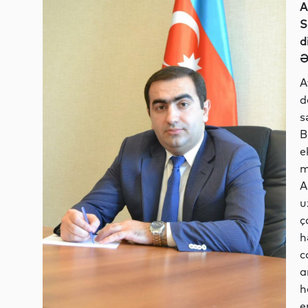
A
S
d
Ə
A
d
s
B
e
m
A
u
ç
h
c
a
h
e