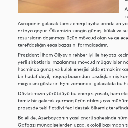
A
r
Avropanın gələcək təmiz enerji layihələrində ən ya
ortaya qoyur. Ölkəmizin zəngin günəş, külək və su e
resursların daşınması üçün mövcud olan və gələcək
tərəfdaşlığın əsas bazasını formalaşdırır.
Prezident İlham Əliyevin rəhbərliyi ilə həyata keçiri
yerli şirkətlərlə imzalanmış mövcud müqavilələr n
həcmində günəş və külək enerjisi əldə etmək imka
bir hədəf deyil, hüquqi baxımdan təsdiqlənmiş konk
miqyasını göstərir. Eyni zamanda, gələcəkdə bu h
Dövlətimizin yürütdüyü bu enerji siyasəti, həm e
təmiz bir gələcək qurmaq üçün atılmış çox mühüm
prosesdə təklif etdiyi fəal dəstək ölkəmiz tərəfind
Beləliklə, Azərbaycanın yaşıl enerji sahəsində nüma
Qafqazı münaqişələrdən uzaq, ekoloji baxımdan tə