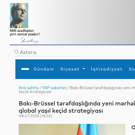
Gündəm
Siyasət
İqtisadiyyat
So
Ana səhifə
/
YAP xəbərləri
/ Bakı-Brüssel tərəfdaşlığında yeni m
keçid strategiyası
Ana səhifə
Ədəbiyyat
Siyasət
Sosial
Dün
Gündəm
MEDİA
Xarici siyasət
Turizm
Bakı-Brüssel tərəfdaşlığında yeni mərhəl
İqtisadiyyat
Daxili siyasət
Elm
qlobal yaşıl keçid strategiyası
YAP
Din
Analitika
Hadisə
08.07.2026 [18:55]
Mədəniyyət
Diaspor
Müsahibə
O