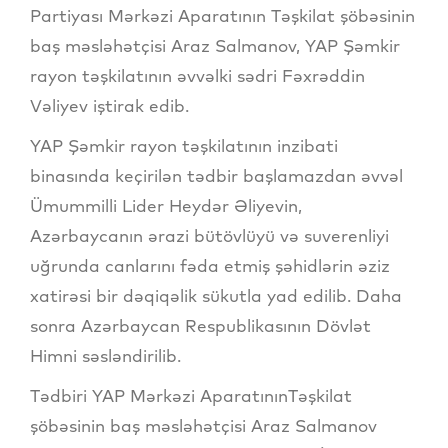
Partiyası Mərkəzi Aparatının Təşkilat şöbəsinin
baş məsləhətçisi Araz Salmanov, YAP Şəmkir
rayon təşkilatının əvvəlki sədri Fəxrəddin
Vəliyev iştirak edib.
YAP Şəmkir rayon təşkilatının inzibati
binasında keçirilən tədbir başlamazdan əvvəl
Ümummilli Lider Heydər Əliyevin,
Azərbaycanın ərazi bütövlüyü və suverenliyi
uğrunda canlarını fəda etmiş şəhidlərin əziz
xatirəsi bir dəqiqəlik sükutla yad edilib. Daha
sonra Azərbaycan Respublikasının Dövlət
Himni səsləndirilib.
Tədbiri YAP Mərkəzi AparatınınTəşkilat
şöbəsinin baş məsləhətçisi Araz Salmanov