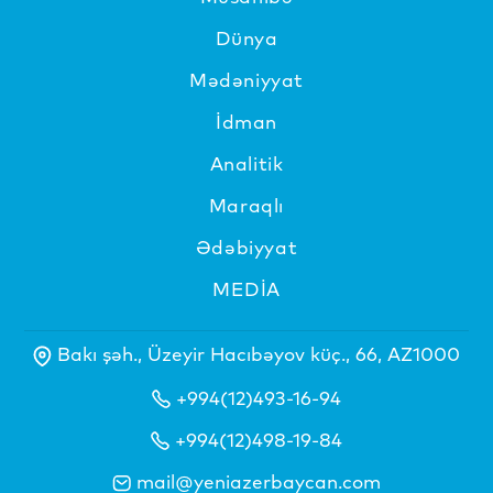
Dünya
Mədəniyyat
İdman
Analitik
Maraqlı
Ədəbiyyat
MEDİA
Bakı şəh., Üzeyir Hacıbəyov küç., 66, AZ1000
+994(12)493-16-94
+994(12)498-19-84
mail@yeniazerbaycan.com