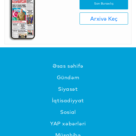
Son Buraxılış
Arxivə Keç
Əsas səhifə
Gündəm
Siyasət
İqtisadiyyat
Sosial
YAP xəbərləri
Müsahibə