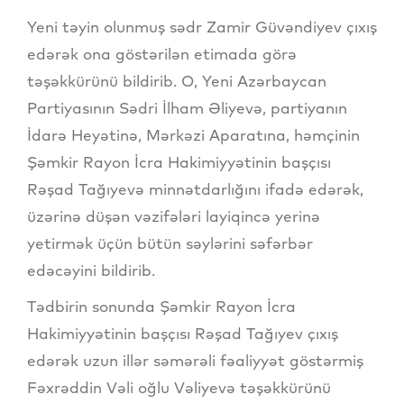
Yeni təyin olunmuş sədr Zamir Güvəndiyev çıxış
edərək ona göstərilən etimada görə
təşəkkürünü bildirib. O, Yeni Azərbaycan
Partiyasının Sədri İlham Əliyevə, partiyanın
İdarə Heyətinə, Mərkəzi Aparatına, həmçinin
Şəmkir Rayon İcra Hakimiyyətinin başçısı
Rəşad Tağıyevə minnətdarlığını ifadə edərək,
üzərinə düşən vəzifələri layiqincə yerinə
yetirmək üçün bütün səylərini səfərbər
edəcəyini bildirib.
Tədbirin sonunda Şəmkir Rayon İcra
Hakimiyyətinin başçısı Rəşad Tağıyev çıxış
edərək uzun illər səmərəli fəaliyyət göstərmiş
Fəxrəddin Vəli oğlu Vəliyevə təşəkkürünü