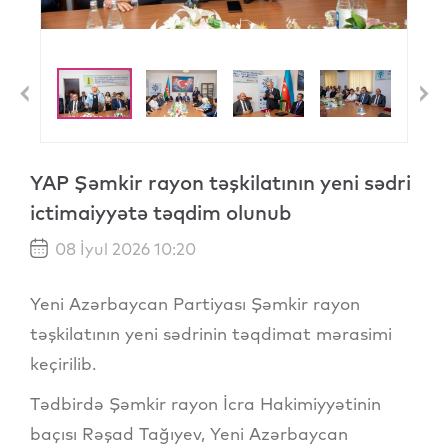
Previous
N
YAP Şəmkir rayon təşkilatının yeni sədri
ictimaiyyətə təqdim olunub
08 İyul 2026 10:20
Yeni Azərbaycan Partiyası Şəmkir rayon
təşkilatının yeni sədrinin təqdimat mərasimi
keçirilib.
Tədbirdə Şəmkir rayon İcra Hakimiyyətinin
baçısı Rəşad Tağıyev, Yeni Azərbaycan