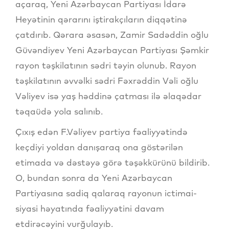
açaraq, Yeni Azərbaycan Partiyası İdarə
Heyətinin qərarını iştirakçıların diqqətinə
çatdırıb. Qərara əsasən, Zamir Sadəddin oğlu
Güvəndiyev Yeni Azərbaycan Partiyası Şəmkir
rayon təşkilatının sədri təyin olunub. Rayon
təşkilatının əvvəlki sədri Fəxrəddin Vəli oğlu
Vəliyev isə yaş həddinə çatması ilə əlaqədar
təqaüdə yola salınıb.
Çıxış edən F.Vəliyev partiya fəaliyyətində
keçdiyi yoldan danışaraq ona göstərilən
etimada və dəstəyə görə təşəkkürünü bildirib.
O, bundan sonra da Yeni Azərbaycan
Partiyasına sadiq qalaraq rayonun ictimai-
siyasi həyatında fəaliyyətini davam
etdirəcəyini vurğulayıb.