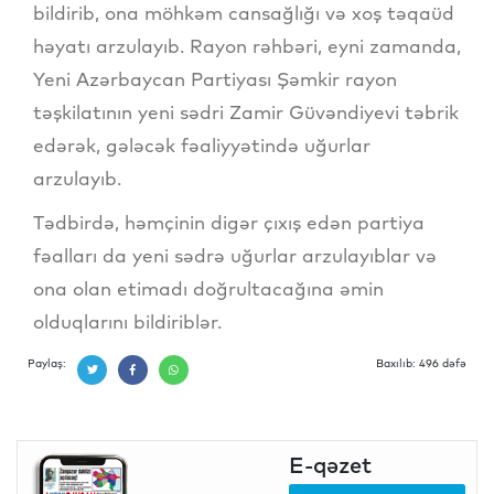
bildirib, ona möhkəm cansağlığı və xoş təqaüd
həyatı arzulayıb. Rayon rəhbəri, eyni zamanda,
Yeni Azərbaycan Partiyası Şəmkir rayon
təşkilatının yeni sədri Zamir Güvəndiyevi təbrik
edərək, gələcək fəaliyyətində uğurlar
arzulayıb.
Tədbirdə, həmçinin digər çıxış edən partiya
fəalları da yeni sədrə uğurlar arzulayıblar və
ona olan etimadı doğrultacağına əmin
olduqlarını bildiriblər.
Paylaş:
Baxılıb: 496 dəfə
E-qəzet