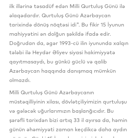
ilk illərinə təsadüf edən Milli Qurtuluş Günü ilə
əlaqədardır. Qurtuluş Günü Azərbaycan
tarixində dönüş nöqtəsi idi". Bu fikir 15 İyunun
mahiyyətini ən dolğun şəkildə ifadə edir.
Doğrudan da, əgər 1993-cü ilin iyununda xalqın
tələbi ilə Heydər Əliyev siyasi hakimiyyətə
qayıtmasaydı, bu günkü güclü və qalib
Azərbaycan haqqında danışmaq mümkün
olmazdı.
Milli Qurtuluş Günü Azərbaycanın
müstəqilliyinin xilası, dövlətçiliyimizin qurtuluşu
və gələcək uğurlarımızın başlanğıcıdır. Bu
şərəfli tarixdən bizi artıq 33 il ayırsa da, həmin
günün əhəmiyyəti zaman keçdikcə daha aydın