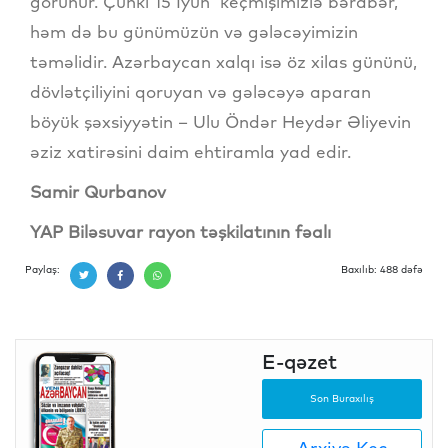
görünür. Çünki 15 İyun keçmişimizlə bərabər,
həm də bu günümüzün və gələcəyimizin
təməlidir. Azərbaycan xalqı isə öz xilas gününü,
dövlətçiliyini qoruyan və gələcəyə aparan
böyük şəxsiyyətin – Ulu Öndər Heydər Əliyevin
əziz xatirəsini daim ehtiramla yad edir.
Samir Qurbanov
YAP Biləsuvar rayon təşkilatının fəalı
Paylaş:
Baxılıb: 488 dəfə
E-qəzet
Son Buraxılış