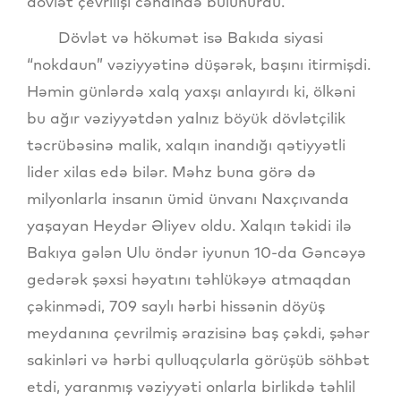
dövlət çevrilişi cəhdində bulunurdu.
Dövlət və hökumət isə Bakıda siyasi
“nokdaun” vəziyyətinə düşərək, başını itirmişdi.
Həmin günlərdə xalq yaxşı anlayırdı ki, ölkəni
bu ağır vəziyyətdən yalnız böyük dövlətçilik
təcrübəsinə malik, xalqın inandığı qətiyyətli
lider xilas edə bilər. Məhz buna görə də
milyonlarla insanın ümid ünvanı Naxçıvanda
yaşayan Heydər Əliyev oldu. Xalqın təkidi ilə
Bakıya gələn Ulu öndər iyunun 10-da Gəncəyə
gedərək şəxsi həyatını təhlükəyə atmaqdan
çəkinmədi, 709 saylı hərbi hissənin döyüş
meydanına çevrilmiş ərazisinə baş çəkdi, şəhər
sakinləri və hərbi qulluqçularla görüşüb söhbət
etdi, yaranmış vəziyyəti onlarla birlikdə təhlil