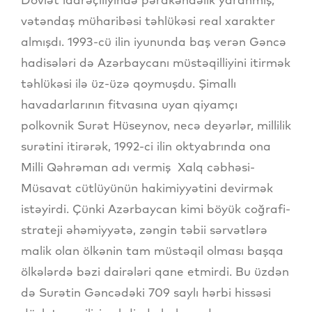
vətəndaş müharibəsi təhlükəsi real xarakter
almışdı. 1993-cü ilin iyununda baş verən Gəncə
hadisələri də Azərbaycanı müstəqilliyini itirmək
təhlükəsi ilə üz-üzə qoymuşdu. Şimallı
havadarlarının fitvasına uyan qiyamçı
polkovnik Surət Hüseynov, necə deyərlər, millilik
surətini itirərək, 1992-ci ilin oktyabrında ona
Milli Qəhrəman adı vermiş Xalq cəbhəsi-
Müsavat cütlüyünün hakimiyyətini devirmək
istəyirdi. Çünki Azərbaycan kimi böyük coğrafi-
strateji əhəmiyyətə, zəngin təbii sərvətlərə
malik olan ölkənin tam müstəqil olması başqa
ölkələrdə bəzi dairələri qane etmirdi. Bu üzdən
də Surətin Gəncədəki 709 saylı hərbi hissəsi