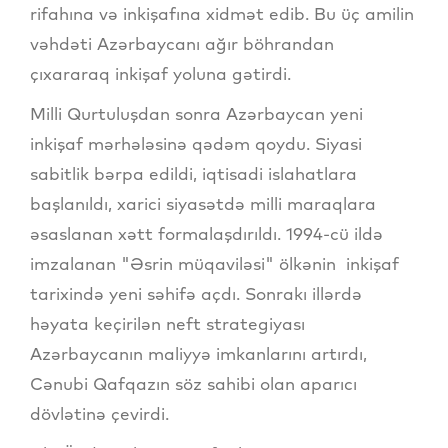
rifahına və inkişafına xidmət edib. Bu üç amilin
vəhdəti Azərbaycanı ağır böhrandan
çıxararaq inkişaf yoluna gətirdi.
Milli Qurtuluşdan sonra Azərbaycan yeni
inkişaf mərhələsinə qədəm qoydu. Siyasi
sabitlik bərpa edildi, iqtisadi islahatlara
başlanıldı, xarici siyasətdə milli maraqlara
əsaslanan xətt formalaşdırıldı. 1994-cü ildə
imzalanan "Əsrin müqaviləsi" ölkənin inkişaf
tarixində yeni səhifə açdı. Sonrakı illərdə
həyata keçirilən neft strategiyası
Azərbaycanın maliyyə imkanlarını artırdı,
Cənubi Qafqazın söz sahibi olan aparıcı
dövlətinə çevirdi.