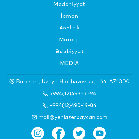
Mədəniyyat
İdman
Analitik
Maraqlı
Ədəbiyyat
MEDİA
Bakı şəh., Üzeyir Hacıbəyov küç., 66, AZ1000
+994(12)493-16-94
+994(12)498-19-84
mail@yeniazerbaycan.com