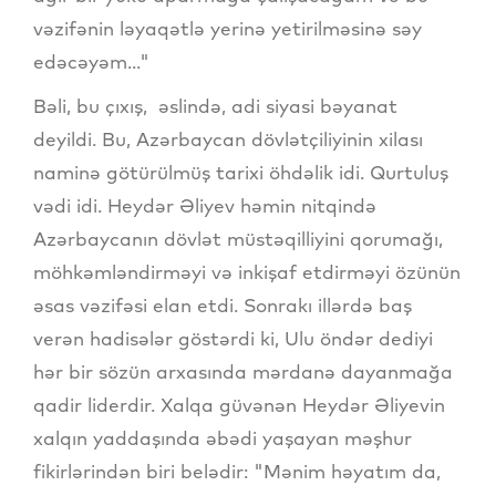
vəzifənin ləyaqətlə yerinə yetirilməsinə səy
edəcəyəm..."
Bəli, bu çıxış, əslində, adi siyasi bəyanat
deyildi. Bu, Azərbaycan dövlətçiliyinin xilası
naminə götürülmüş tarixi öhdəlik idi. Qurtuluş
vədi idi. Heydər Əliyev həmin nitqində
Azərbaycanın dövlət müstəqilliyini qorumağı,
möhkəmləndirməyi və inkişaf etdirməyi özünün
əsas vəzifəsi elan etdi. Sonrakı illərdə baş
verən hadisələr göstərdi ki, Ulu öndər dediyi
hər bir sözün arxasında mərdanə dayanmağa
qadir liderdir. Xalqa güvənən Heydər Əliyevin
xalqın yaddaşında əbədi yaşayan məşhur
fikirlərindən biri belədir: "Mənim həyatım da,