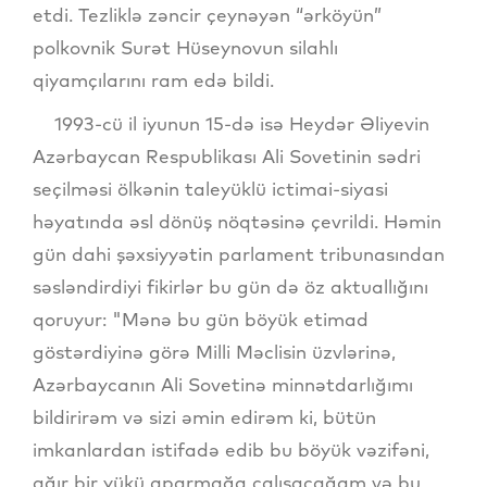
etdi. Tezliklə zəncir çeynəyən “ərköyün”
polkovnik Surət Hüseynovun silahlı
qiyamçılarını ram edə bildi.
1993-cü il iyunun 15-də isə Heydər Əliyevin
Azərbaycan Respublikası Ali Sovetinin sədri
seçilməsi ölkənin taleyüklü ictimai-siyasi
həyatında əsl dönüş nöqtəsinə çevrildi. Həmin
gün dahi şəxsiyyətin parlament tribunasından
səsləndirdiyi fikirlər bu gün də öz aktuallığını
qoruyur: "Mənə bu gün böyük etimad
göstərdiyinə görə Milli Məclisin üzvlərinə,
Azərbaycanın Ali Sovetinə minnətdarlığımı
bildirirəm və sizi əmin edirəm ki, bütün
imkanlardan istifadə edib bu böyük vəzifəni,
ağır bir yükü aparmağa çalışacağam və bu