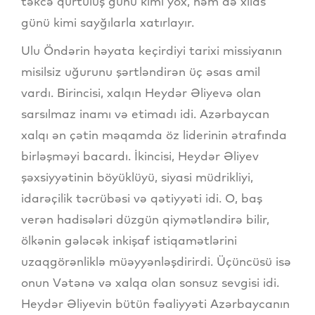
təkcə qurtuluş günü kimi yox, həm də xilas
günü kimi sayğılarla xatırlayır.
Ulu Öndərin həyata keçirdiyi tarixi missiyanın
misilsiz uğurunu şərtləndirən üç əsas amil
vardı. Birincisi, xalqın Heydər Əliyevə olan
sarsılmaz inamı və etimadı idi. Azərbaycan
xalqı ən çətin məqamda öz liderinin ətrafında
birləşməyi bacardı. İkincisi, Heydər Əliyev
şəxsiyyətinin böyüklüyü, siyasi müdrikliyi,
idarəçilik təcrübəsi və qətiyyəti idi. O, baş
verən hadisələri düzgün qiymətləndirə bilir,
ölkənin gələcək inkişaf istiqamətlərini
uzaqgörənliklə müəyyənləşdirirdi. Üçüncüsü isə
onun Vətənə və xalqa olan sonsuz sevgisi idi.
Heydər Əliyevin bütün fəaliyyəti Azərbaycanın