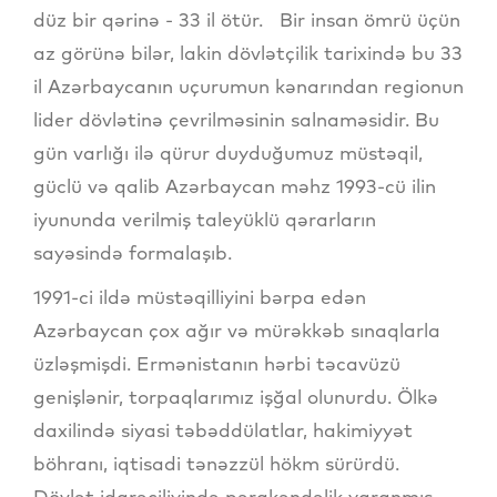
düz bir qərinə - 33 il ötür. Bir insan ömrü üçün
az görünə bilər, lakin dövlətçilik tarixində bu 33
il Azərbaycanın uçurumun kənarından regionun
lider dövlətinə çevrilməsinin salnaməsidir. Bu
gün varlığı ilə qürur duyduğumuz müstəqil,
güclü və qalib Azərbaycan məhz 1993-cü ilin
iyununda verilmiş taleyüklü qərarların
sayəsində formalaşıb.
1991-ci ildə müstəqilliyini bərpa edən
Azərbaycan çox ağır və mürəkkəb sınaqlarla
üzləşmişdi. Ermənistanın hərbi təcavüzü
genişlənir, torpaqlarımız işğal olunurdu. Ölkə
daxilində siyasi təbəddülatlar, hakimiyyət
böhranı, iqtisadi tənəzzül hökm sürürdü.
Dövlət idarəçiliyində pərakəndəlik yaranmış,