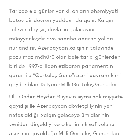
Tarixdə elə günlər var ki, onların əhəmiyyəti
bütöv bir dövrün yaddaşında qalır. Xalqın
taleyini dəyişir, dövlətin gələcəyini
müəyyənləşdirir və sabaha aparan yolları
nurlandırır. Azərbaycan xalqının taleyində
pozulmaz möhürü olan belə tarixi günlərdən
biri də 1997-ci ildən etibarən parlamentin
qərarı ilə “Qurtuluş Günü”rəsmi bayram kimi
qeyd edilən 15 İyun -Milli Qurtuluş Günüdür.
Ulu Öndər Heydər Əliyevin siyasi hakimiyyətə
qayıdışı ilə Azərbaycan dövlətçiliyinin yeni
nəfəs aldığı, xalqın gələcəyə ümidlərinin
yenidən dirçəldiyi və ölkənin inkişaf yolunun
əsasının qoyulduğu Milli Qurtuluş Günündən