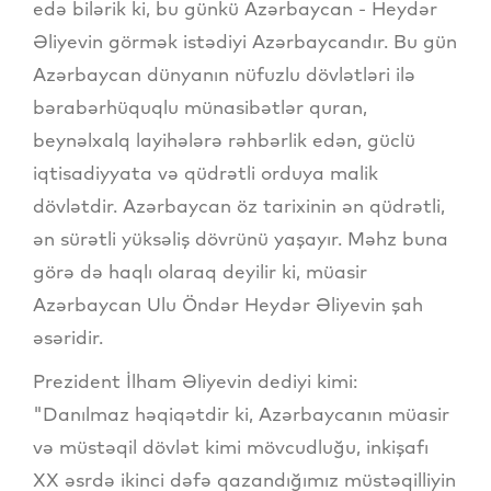
edə bilərik ki, bu günkü Azərbaycan - Heydər
Əliyevin görmək istədiyi Azərbaycandır. Bu gün
Azərbaycan dünyanın nüfuzlu dövlətləri ilə
bərabərhüquqlu münasibətlər quran,
beynəlxalq layihələrə rəhbərlik edən, güclü
iqtisadiyyata və qüdrətli orduya malik
dövlətdir. Azərbaycan öz tarixinin ən qüdrətli,
ən sürətli yüksəliş dövrünü yaşayır. Məhz buna
görə də haqlı olaraq deyilir ki, müasir
Azərbaycan Ulu Öndər Heydər Əliyevin şah
əsəridir.
Prezident İlham Əliyevin dediyi kimi:
"Danılmaz həqiqətdir ki, Azərbaycanın müasir
və müstəqil dövlət kimi mövcudluğu, inkişafı
XX əsrdə ikinci dəfə qazandığımız müstəqilliyin