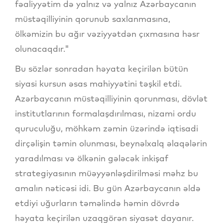
fəaliyyətim də yalnız və yalnız Azərbaycanın
müstəqilliyinin qorunub saxlanmasına,
ölkəmizin bu ağır vəziyyətdən çıxmasına həsr
olunacaqdır."
Bu sözlər sonradan həyata keçirilən bütün
siyasi kursun əsas mahiyyətini təşkil etdi.
Azərbaycanın müstəqilliyinin qorunması, dövlət
institutlarının formalaşdırılması, nizami ordu
quruculuğu, möhkəm zəmin üzərində iqtisadi
dirçəlişin təmin olunması, beynəlxalq əlaqələrin
yaradılması və ölkənin gələcək inkişaf
strategiyasının müəyyənləşdirilməsi məhz bu
amalın nəticəsi idi. Bu gün Azərbaycanın əldə
etdiyi uğurların təməlində həmin dövrdə
həyata keçirilən uzaqgörən siyasət dayanır.