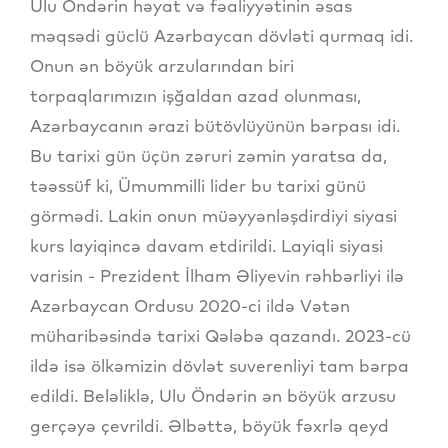
Ulu Öndərin həyat və fəaliyyətinin əsas
məqsədi güclü Azərbaycan dövləti qurmaq idi.
Onun ən böyük arzularından biri
torpaqlarımızın işğaldan azad olunması,
Azərbaycanın ərazi bütövlüyünün bərpası idi.
Bu tarixi gün üçün zəruri zəmin yaratsa da,
təəssüf ki, Ümummilli lider bu tarixi günü
görmədi. Lakin onun müəyyənləşdirdiyi siyasi
kurs layiqincə davam etdirildi. Layiqli siyasi
varisin - Prezident İlham Əliyevin rəhbərliyi ilə
Azərbaycan Ordusu 2020-ci ildə Vətən
müharibəsində tarixi Qələbə qazandı. 2023-cü
ildə isə ölkəmizin dövlət suverenliyi tam bərpa
edildi. Beləliklə, Ulu Öndərin ən böyük arzusu
gerçəyə çevrildi. Əlbəttə, böyük fəxrlə qeyd