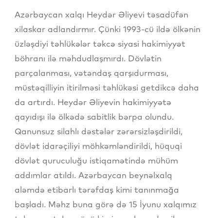
Azərbaycan xalqı Heydər Əliyevi təsadüfən
xilaskar adlandırmır. Çünki 1993-cü ildə ölkənin
üzləşdiyi təhlükələr təkcə siyasi hakimiyyət
böhranı ilə məhdudlaşmırdı. Dövlətin
parçalanması, vətəndaş qarşıdurması,
müstəqilliyin itirilməsi təhlükəsi getdikcə daha
da artırdı. Heydər Əliyevin hakimiyyətə
qayıdışı ilə ölkədə sabitlik bərpa olundu.
Qanunsuz silahlı dəstələr zərərsizləşdirildi,
dövlət idarəçiliyi möhkəmləndirildi, hüquqi
dövlət quruculuğu istiqamətində mühüm
addımlar atıldı. Azərbaycan beynəlxalq
aləmdə etibarlı tərəfdaş kimi tanınmağa
başladı. Məhz buna görə də 15 İyunu xalqımız