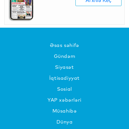
Arxivə Keç
Əsas səhifə
Gündəm
Siyasət
İqtisadiyyat
Sosial
YAP xəbərləri
Müsahibə
Dünya