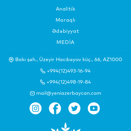
Analitik
Maraqlı
Ədəbiyyat
MEDİA
Bakı şəh., Üzeyir Hacıbəyov küç., 66, AZ1000
+994(12)493-16-94
+994(12)498-19-84
mail@yeniazerbaycan.com