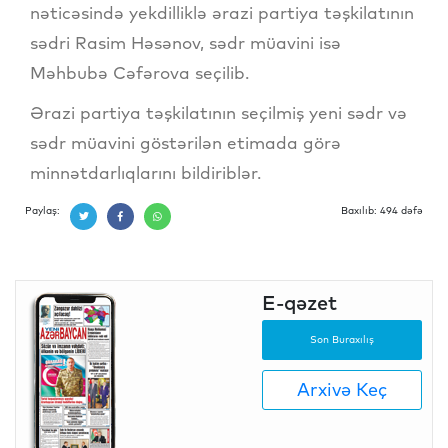
nəticəsində yekdilliklə ərazi partiya təşkilatının
sədri Rasim Həsənov, sədr müavini isə
Məhbubə Cəfərova seçilib.
Ərazi partiya təşkilatının seçilmiş yeni sədr və
sədr müavini göstərilən etimada görə
minnətdarlıqlarını bildiriblər.
Paylaş:
Baxılıb: 494 dəfə
E-qəzet
Son Buraxılış
Arxivə Keç