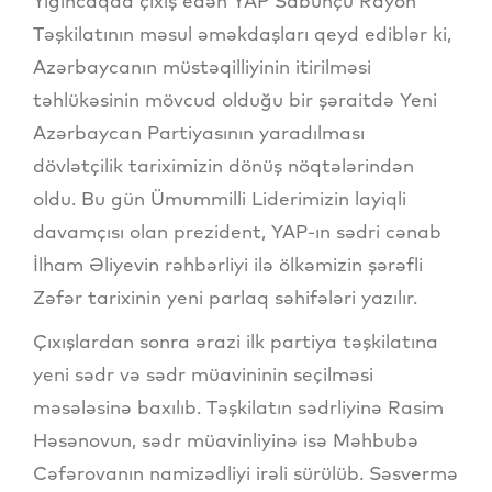
Yığıncaqda çıxış edən YAP Sabunçu Rayon
Təşkilatının məsul əməkdaşları qeyd ediblər ki,
Azərbaycanın müstəqilliyinin itirilməsi
təhlükəsinin mövcud olduğu bir şəraitdə Yeni
Azərbaycan Partiyasının yaradılması
dövlətçilik tariximizin dönüş nöqtələrindən
oldu. Bu gün Ümummilli Liderimizin layiqli
davamçısı olan prezident, YAP-ın sədri cənab
İlham Əliyevin rəhbərliyi ilə ölkəmizin şərəfli
Zəfər tarixinin yeni parlaq səhifələri yazılır.
Çıxışlardan sonra ərazi ilk partiya təşkilatına
yeni sədr və sədr müavininin seçilməsi
məsələsinə baxılıb. Təşkilatın sədrliyinə Rasim
Həsənovun, sədr müavinliyinə isə Məhbubə
Cəfərovanın namizədliyi irəli sürülüb. Səsvermə