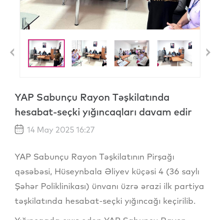
Previous
N
YAP Sabunçu Rayon Təşkilatında
hesabat-seçki yığıncaqları davam edir
14 May 2025 16:27
YAP Sabunçu Rayon Təşkilatının Pirşağı
qəsəbəsi, Hüseynbala Əliyev küçəsi 4 (36 saylı
Şəhər Poliklinikası) ünvanı üzrə ərazi ilk partiya
təşkilatında hesabat-seçki yığıncağı keçirilib.