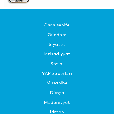
Əsas səhifə
Gündəm
Siyasət
İqtisadiyyat
Sosial
YAP xəbərləri
Müsahibə
Dünya
Mədəniyyat
İdman