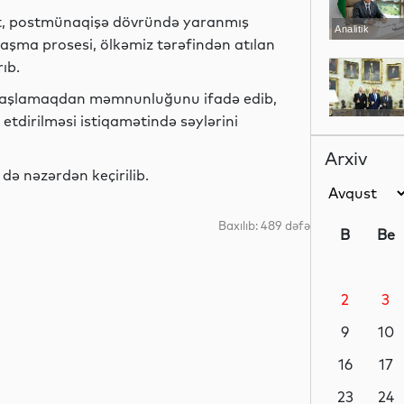
t, postmünaqişə dövründə yaranmış
Analitik
aşma prosesi, ölkəmiz tərəfindən atılan
ıb.
başlamaqdan məmnunluğunu ifadə edib,
etdirilməsi istiqamətində səylərini
Siyasət
Arxiv
də nəzərdən keçirilib.
Siyasət
Baxılıb: 489 dəfə
B
Be
2
3
Siyasət
9
10
16
17
Dünya
23
24