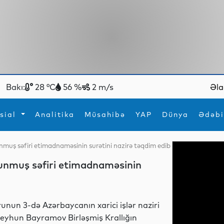
Bakı:
28 °C
56 %
2 m/s
Əla
sial
Analitika
Müsahibə
YAP
Dünya
Ədəbi
lunmuş səfiri etimadnaməsinin surətini nazirə təqdim edib
ya
İdman
Maraqlı
olunmuş səfiri etimadnaməsinin
İdman
Yeni texnologiyalar
yunun 3-də Azərbaycanın xarici işlər naziri
eyhun Bayramov Birləşmiş Krallığın