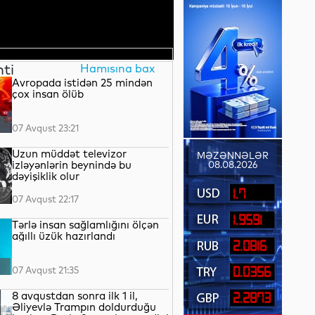
nti
Hamısına bax
Avropada istidən 25 mindən
çox insan ölüb
07 Avqust 23:21
Uzun müddət televizor
MƏZƏNNƏLƏR
izləyənlərin beynində bu
08.08.2026
dəyişiklik olur
1.7
07 Avqust 22:17
1.9591
Tərlə insan sağlamlığını ölçən
ağıllı üzük hazırlandı
2.0816
07 Avqust 21:35
0.0356
8 avqustdan sonra ilk 1 il,
2.2873
Əliyevlə Trampın doldurduğu