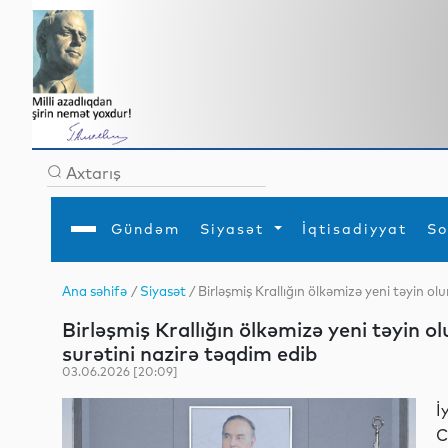
Gündəm
Siyasət
İqtisadiyyat
So
Ana səhifə
/
Siyasət
/ Birləşmiş Krallığın ölkəmizə yeni təyin o
Ana səhifə
Ədəbiyyat
Siyasət
Sosial
Dün
Birləşmiş Krallığın ölkəmizə yeni təyin 
Gündəm
MEDİA
Xarici siyasət
Turizm
İqtisadiyyat
Daxili siyasət
Elm
surətini nazirə təqdim edib
YAP
Din
03.06.2026 [20:09]
Analitika
Hadisə
Mədəniyyət
Diaspor
İ
Müsahibə
C