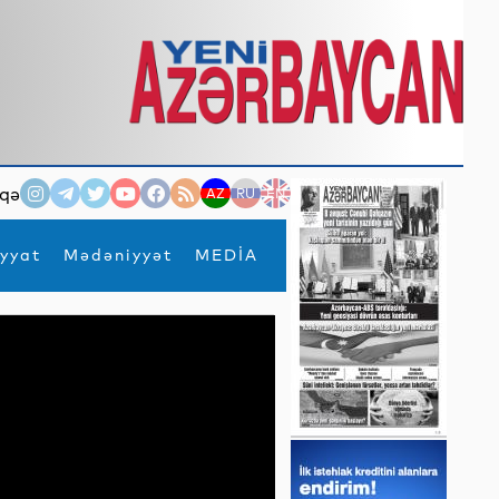
qə
AZ
RU
EN
yyat
Mədəniyyət
MEDİA
×