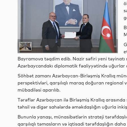
ö
s
g
B
M
G
e
Bayramova təqdim edib. Nazir səfiri yeni təyinatı 
Azərbaycandakı diplomatik fəaliyyətində uğurlar 
Söhbət zamanı Azərbaycan-Birləşmiş Krallıq müna
perspektivləri, qarşılıqlı maraq doğuran regional v
mübadiləsi aparılıb.
Tərəflər Azərbaycan ilə Birləşmiş Krallıq arasında siy
təhsil və digər sahələrdə əməkdaşlığın uğurla inki
Bununla yanaşı, münasibətlərin strateji tərəfdaşlı
qarşılıqlı təmasların və iqtisadi tərəfdaşlığın daha