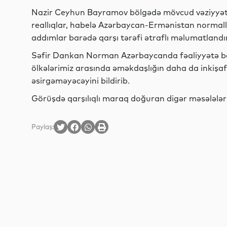
Nazir Ceyhun Bayramov bölgədə mövcud vəziyyə
reallıqlar, habelə Azərbaycan-Ermənistan normall
addımlar barədə qarşı tərəfi ətraflı məlumatlandır
Səfir Dankan Norman Azərbaycanda fəaliyyətə 
ölkələrimiz arasında əməkdaşlığın daha da inkişaf 
əsirgəməyəcəyini bildirib.
Görüşdə qarşılıqlı maraq doğuran digər məsələlər 
Paylaş: