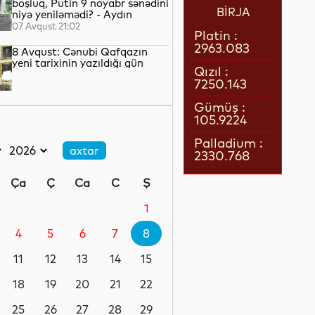
boşluq, Putin 9 noyabr sənədini
BİRJA
niyə yeniləmədi? - Aydın
QULİYEV yazır...
07 Avqust 21:02
Platin :
2963.083
8 Avqust: Cənubi Qafqazın
yeni tarixinin yazıldığı gün
Qızıl :
7250.143
07 Avqust 21:00
Gümüş :
105.9224
Azərbaycan–ABŞ tərəfdaşlığı:
Yeni geosiyasi dövrün əsas
Palladium :
konturları
2330.768
07 Avqust 20:57
Ça
Ç
Ca
C
Ş
1 il öncə İlham Əliyevin Ağ
Evdə dediklərindən sonra
1
Paşinyan niyə üzr istəmişdi?
4
5
6
7
8
07 Avqust 20:41
11
12
13
14
15
ÜST legioner xəstəliyinin
yayılmasının səbəbini açıqlayıb
18
19
20
21
22
25
26
27
28
29
07 Avqust 20:17