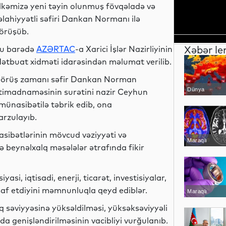
lkəmizə yeni təyin olunmuş fövqəladə və
əlahiyyətli səfiri Dankan Normanı ilə
örüşüb.
Xəbər le
u barədə
AZƏRTAC
-a Xarici İşlər Nazirliyinin
ətbuat xidməti idarəsindən məlumat verilib.
örüş zamanı səfir Dankan Norman
Dünya
timadnaməsinin surətini nazir Ceyhun
münasibətilə təbrik edib, ona
arzulayıb.
sibətlərinin mövcud vəziyyəti və
Maraqlı
ə beynəlxalq məsələlər ətrafında fikir
asi, iqtisadi, enerji, ticarət, investisiyalar,
şaf etdiyini məmnunluqla qeyd ediblər.
Maraqlı
q səviyyəsinə yüksəldilməsi, yüksəksəviyyəli
 da genişləndirilməsinin vacibliyi vurğulanıb.