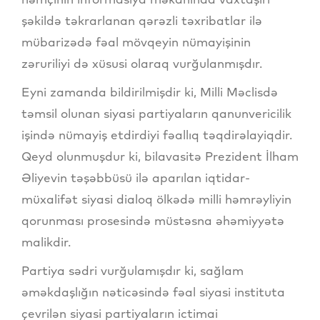
şəkildə təkrarlanan qərəzli təxribatlar ilə
mübarizədə fəal mövqeyin nümayişinin
zəruriliyi də xüsusi olaraq vurğulanmışdır.
Eyni zamanda bildirilmişdir ki, Milli Məclisdə
təmsil olunan siyasi partiyaların qanunvericilik
işində nümayiş etdirdiyi fəallıq təqdirəlayiqdir.
Qeyd olunmuşdur ki, bilavasitə Prezident İlham
Əliyevin təşəbbüsü ilə aparılan iqtidar-
müxalifət siyasi dialoq ölkədə milli həmrəyliyin
qorunması prosesində müstəsna əhəmiyyətə
malikdir.
Partiya sədri vurğulamışdır ki, sağlam
əməkdaşlığın nəticəsində fəal siyasi instituta
çevrilən siyasi partiyaların ictimai