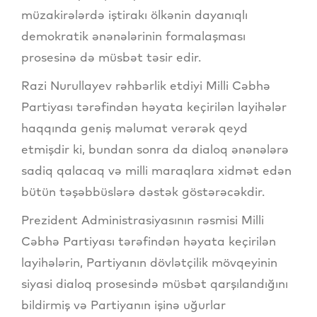
müzakirələrdə iştirakı ölkənin dayanıqlı
demokratik ənənələrinin formalaşması
prosesinə də müsbət təsir edir.
Razi Nurullayev rəhbərlik etdiyi Milli Cəbhə
Partiyası tərəfindən həyata keçirilən layihələr
haqqında geniş məlumat verərək qeyd
etmişdir ki, bundan sonra da dialoq ənənələrə
sadiq qalacaq və milli maraqlara xidmət edən
bütün təşəbbüslərə dəstək göstərəcəkdir.
Prezident Administrasiyasının rəsmisi Milli
Cəbhə Partiyası tərəfindən həyata keçirilən
layihələrin, Partiyanın dövlətçilik mövqeyinin
siyasi dialoq prosesində müsbət qarşılandığını
bildirmiş və Partiyanın işinə uğurlar