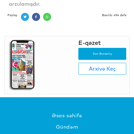
arzulamışdır.
Paylaş:
Baxılıb: 494 dəfə
E-qəzet
Son Buraxılış
Arxivə Keç
Əsas səhifə
Gündəm