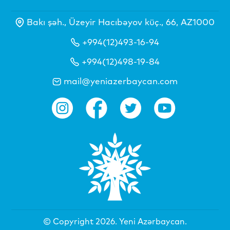
Bakı şəh., Üzeyir Hacıbəyov küç., 66, AZ1000
+994(12)493-16-94
+994(12)498-19-84
mail@yeniazerbaycan.com
© Copyright 2026.
Yeni Azərbaycan
.