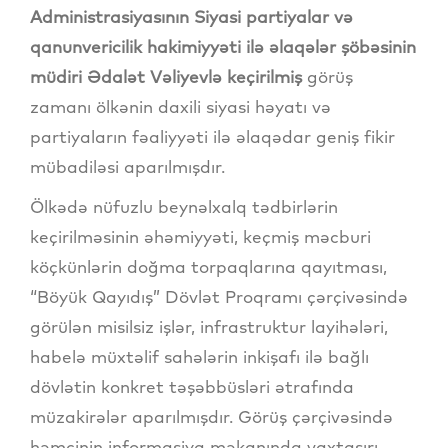
Administrasiyasının Siyasi partiyalar və
qanunvericilik hakimiyyəti ilə əlaqələr şöbəsinin
müdiri Ədalət Vəliyevlə keçirilmiş
görüş
zamanı ölkənin daxili siyasi həyatı və
partiyaların fəaliyyəti ilə əlaqədar geniş fikir
mübadiləsi aparılmışdır.
Ölkədə nüfuzlu beynəlxalq tədbirlərin
keçirilməsinin əhəmiyyəti, keçmiş məcburi
köçkünlərin doğma torpaqlarına qayıtması,
“Böyük Qayıdış” Dövlət Proqramı çərçivəsində
görülən misilsiz işlər, infrastruktur layihələri,
habelə müxtəlif sahələrin inkişafı ilə bağlı
dövlətin konkret təşəbbüsləri ətrafında
müzakirələr aparılmışdır. Görüş çərçivəsində
həmçinin informasiya məkanında vaxtaşırı