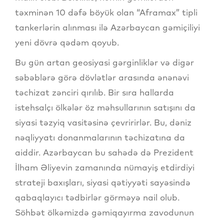
təxminən 10 dəfə böyük olan “Aframax” tipli
tankerlərin alınması ilə Azərbaycan gəmiçiliyi
yeni dövrə qədəm qoyub.
Bu gün artan geosiyasi gərginliklər və digər
səbəblərə görə dövlətlər arasında ənənəvi
təchizat zənciri qırılıb. Bir sıra hallarda
istehsalçı ölkələr öz məhsullarının satışını da
siyasi təzyiq vasitəsinə çevririrlər. Bu, dəniz
nəqliyyatı donanmalarının təchizatına da
aiddir. Azərbaycan bu sahədə də Prezident
İlham Əliyevin zamanında nümayiş etdirdiyi
strateji baxışları, siyasi qətiyyəti sayəsində
qabaqlayıcı tədbirlər görməyə nail olub.
Söhbət ölkəmizdə gəmiqayırma zavodunun