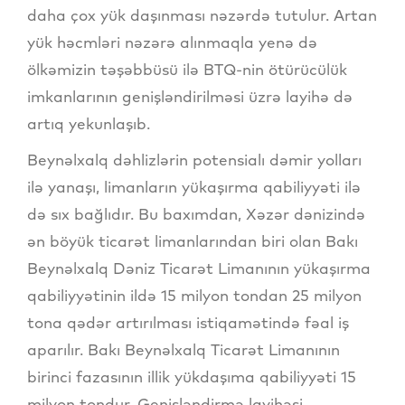
daha çox yük daşınması nəzərdə tutulur. Artan
yük həcmləri nəzərə alınmaqla yenə də
ölkəmizin təşəbbüsü ilə BTQ-nin ötürücülük
imkanlarının genişləndirilməsi üzrə layihə də
artıq yekunlaşıb.
Beynəlxalq dəhlizlərin potensialı dəmir yolları
ilə yanaşı, limanların yükaşırma qabiliyyəti ilə
də sıx bağlıdır. Bu baxımdan, Xəzər dənizində
ən böyük ticarət limanlarından biri olan Bakı
Beynəlxalq Dəniz Ticarət Limanının yükaşırma
qabiliyyətinin ildə 15 milyon tondan 25 milyon
tona qədər artırılması istiqamətində fəal iş
aparılır. Bakı Beynəlxalq Ticarət Limanının
birinci fazasının illik yükdaşıma qabiliyyəti 15
milyon tondur. Genişləndirmə layihəsi