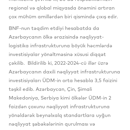
regional və qlobal miqyasda önəmini artıran
çox mühüm amillərdən biri qismində çıxış edir.
BNF-nun təqdim etdiyi hesabatda da
Azərbaycanın ölkə ərazisində nəqliyyat-
logistika infrastrukturuna böyük həcmlərdə
investisiyalar yönəltməsinə xüsusi diqqət
çəkilib. Bildirilib ki, 2022-2024-cü illər üzrə
Azərbaycanın daxili nəqliyyat infrastrukturuna
investisiyaları ÜDM-in orta hesabla 3,5 faizini
təşkil edib. Azərbaycan, Çin, Şimali
Makedoniya, Serbiya kimi ölkələr ÜDM-in 2
faizdən çoxunu nəqliyyat infrastrukturuna
yönəldərək beynəlxalq standartlara uyğun
nəqliyyat şəbəkələrinin qurulması və