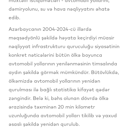
müxtəlif istiqamətləri - avtomobil yollarını,
dəmiryolunu, su və hava nəqliyyatını əhatə
edib.
Azərbaycanın 2004-2024-cü illərdə
məqsədyönlü şəkildə həyata keçirdiyi müasir
nəqliyyat infrastrukturu quruculuğu siyasətinin
konkret nəticələrini bütün ölkə boyunca
avtomobil yollarının yenilənməsinin timsalında
aydın şəkildə görmək mümkündür. Bütövlükdə,
ölkəmizdə avtomobil yollarının yenidən
qurulması ilə bağlı statistika kifayət qədər
zəngindir. Belə ki, bəhs olunan dövrdə ölkə
ərazisində təxminən 20 min kilometr
uzunluğunda avtomobil yolları tikilib və yaxud
əsaslı şəkildə yenidən qurulub.