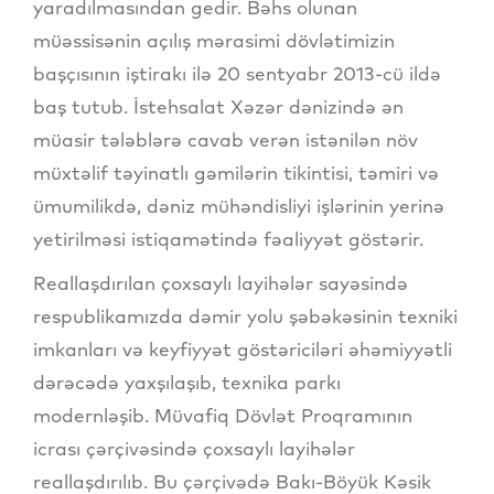
yaradılmasından gedir. Bəhs olunan
müəssisənin açılış mərasimi dövlətimizin
başçısının iştirakı ilə 20 sentyabr 2013-cü ildə
baş tutub. İstehsalat Xəzər dənizində ən
müasir tələblərə cavab verən istənilən növ
müxtəlif təyinatlı gəmilərin tikintisi, təmiri və
ümumilikdə, dəniz mühəndisliyi işlərinin yerinə
yetirilməsi istiqamətində fəaliyyət göstərir.
Reallaşdırılan çoxsaylı layihələr sayəsində
respublikamızda dəmir yolu şəbəkəsinin texniki
imkanları və keyfiyyət göstəriciləri əhəmiyyətli
dərəcədə yaxşılaşıb, texnika parkı
modernləşib. Müvafiq Dövlət Proqramının
icrası çərçivəsində çoxsaylı layihələr
reallaşdırılıb. Bu çərçivədə Bakı-Böyük Kəsik