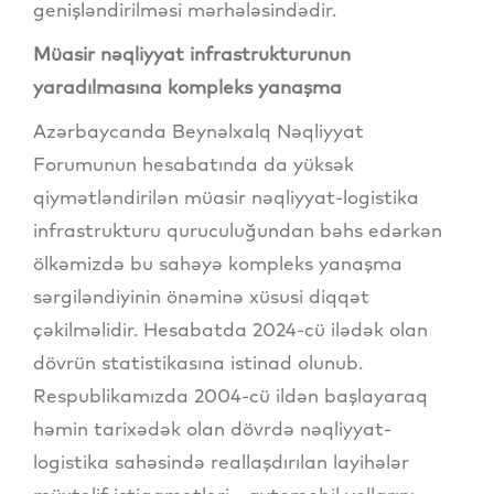
genişləndirilməsi mərhələsindədir.
Müasir nəqliyyat infrastrukturunun
yaradılmasına kompleks yanaşma
Azərbaycanda Beynəlxalq Nəqliyyat
Forumunun hesabatında da yüksək
qiymətləndirilən müasir nəqliyyat-logistika
infrastrukturu quruculuğundan bəhs edərkən
ölkəmizdə bu sahəyə kompleks yanaşma
sərgiləndiyinin önəminə xüsusi diqqət
çəkilməlidir. Hesabatda 2024-cü ilədək olan
dövrün statistikasına istinad olunub.
Respublikamızda 2004-cü ildən başlayaraq
həmin tarixədək olan dövrdə nəqliyyat-
logistika sahəsində reallaşdırılan layihələr