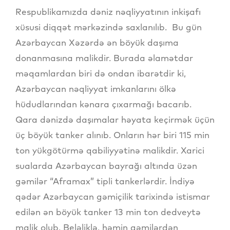
Respublikamızda dəniz nəqliyyatının inkişafı
xüsusi diqqət mərkəzində saxlanılıb. Bu gün
Azərbaycan Xəzərdə ən böyük daşıma
donanmasına malikdir. Burada əlamətdar
məqamlardan biri də ondan ibarətdir ki,
Azərbaycan nəqliyyat imkanlarını ölkə
hüdudlarından kənara çıxarmağı bacarıb.
Qara dənizdə daşımalar həyata keçirmək üçün
üç böyük tanker alınıb. Onların hər biri 115 min
ton yükgötürmə qabiliyyətinə malikdir. Xarici
sualarda Azərbaycan bayrağı altında üzən
gəmilər “Aframax” tipli tankerlərdir. İndiyə
qədər Azərbaycan gəmiçilik tarixində istismar
edilən ən böyük tanker 13 min ton dedveytə
malik olub. Beləliklə, həmin gəmilərdən