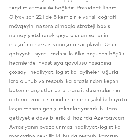
təqdim etməsi ilə bağlıdır. Prezident İlham
Əliyev son 22 ildə ölkəmizin əlverişli coğrafi
mövqeyini nəzərə almaqla strateji baxış
nümayiş etdirərək qeyd olunan sahənin
inkişafına həssas yanaşma sərgiləyib. Onun
qətiyyətli siyasi iradəsi ilə ölkə boyunca böyük
həcmlərdə investisiya qoyuluşu hesabına
çoxsaylı nəqliyyat-logistika layihələri uğurla
icra olunub və respublika ərazisindən keçən
bütün marşrutlar üzrə tranzit daşımalarının
optimal vaxt rejimində səmərəli şəkildə həyata
keçirilməsinə geniş imkanlar yaradılıb. Tam
qətiyyətlə deyə bilərik ki, hazırda Azərbaycan
Avrasiyanın əvəzolunmaz nəqliyyat-logistika
mərkəzinə çevrilib ki, bu da respublikamızın