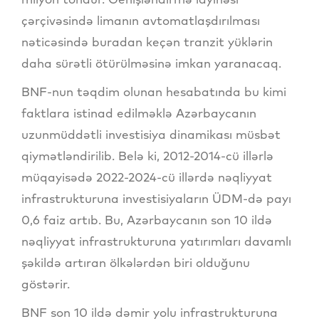
çərçivəsində limanın avtomatlaşdırılması
nəticəsində buradan keçən tranzit yüklərin
daha sürətli ötürülməsinə imkan yaranacaq.
BNF-nun təqdim olunan hesabatında bu kimi
faktlara istinad edilməklə Azərbaycanın
uzunmüddətli investisiya dinamikası müsbət
qiymətləndirilib. Belə ki, 2012-2014-cü illərlə
müqayisədə 2022-2024-cü illərdə nəqliyyat
infrastrukturuna investisiyaların ÜDM-də payı
0,6 faiz artıb. Bu, Azərbaycanın son 10 ildə
nəqliyyat infrastrukturuna yatırımları davamlı
şəkildə artıran ölkələrdən biri olduğunu
göstərir.
BNF son 10 ildə dəmir yolu infrastrukturuna