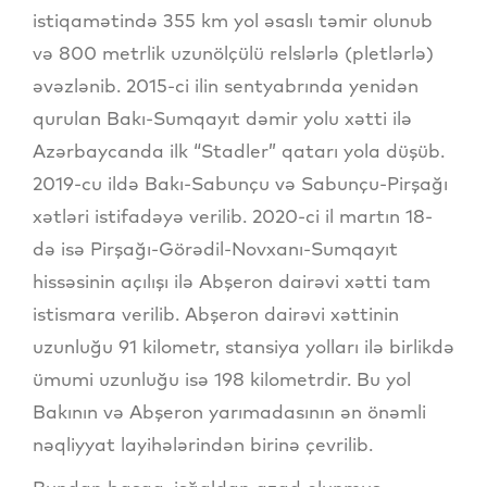
istiqamətində 355 km yol əsaslı təmir olunub
və 800 metrlik uzunölçülü relslərlə (pletlərlə)
əvəzlənib. 2015-ci ilin sentyabrında yenidən
qurulan Bakı-Sumqayıt dəmir yolu xətti ilə
Azərbaycanda ilk “Stadler” qatarı yola düşüb.
2019-cu ildə Bakı-Sabunçu və Sabunçu-Pirşağı
xətləri istifadəyə verilib. 2020-ci il martın 18-
də isə Pirşağı-Görədil-Novxanı-Sumqayıt
hissəsinin açılışı ilə Abşeron dairəvi xətti tam
istismara verilib. Abşeron dairəvi xəttinin
uzunluğu 91 kilometr, stansiya yolları ilə birlikdə
ümumi uzunluğu isə 198 kilometrdir. Bu yol
Bakının və Abşeron yarımadasının ən önəmli
nəqliyyat layihələrindən birinə çevrilib.