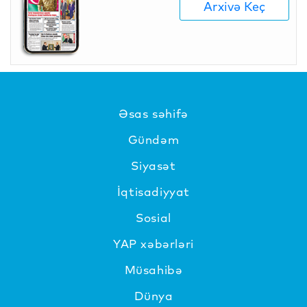
Arxivə Keç
Əsas səhifə
Gündəm
Siyasət
İqtisadiyyat
Sosial
YAP xəbərləri
Müsahibə
Dünya