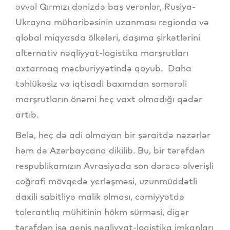
əvvəl Qırmızı dənizdə baş verənlər, Rusiya-
Ukrayna müharibəsinin uzanması regionda və
qlobal miqyasda ölkələri, daşıma şirkətlərini
alternativ nəqliyyat-logistika marşrutları
axtarmaq məcburiyyətində qoyub. Daha
təhlükəsiz və iqtisadi baxımdan səmərəli
marşrutların önəmi heç vaxt olmadığı qədər
artıb.
Belə, heç də adi olmayan bir şəraitdə nəzərlər
həm də Azərbaycana dikilib. Bu, bir tərəfdən
respublikamızın Avrasiyada son dərəcə əlverişli
coğrafi mövqedə yerləşməsi, uzunmüddətli
daxili sabitliyə malik olması, cəmiyyətdə
tolerantlıq mühitinin hökm sürməsi, digər
tərəfdən isə geniş nəqliyyat-logistika imkanları