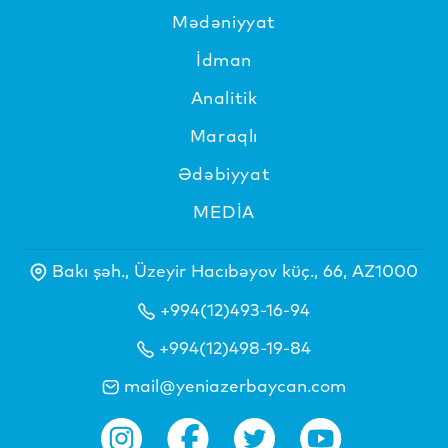
Mədəniyyat
İdman
Analitik
Maraqlı
Ədəbiyyat
MEDİA
Bakı şəh., Üzeyir Hacıbəyov küç., 66, AZ1000
+994(12)493-16-94
+994(12)498-19-84
mail@yeniazerbaycan.com