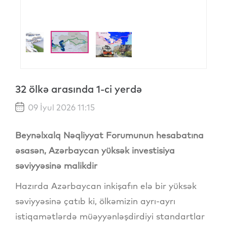
32 ölkə arasında 1-ci yerdə
09 İyul 2026 11:15
Beynəlxalq Nəqliyyat Forumunun hesabatına
əsasən, Azərbaycan yüksək investisiya
səviyyəsinə malikdir
Hazırda Azərbaycan inkişafın elə bir yüksək
səviyyəsinə çatıb ki, ölkəmizin ayrı-ayrı
istiqamətlərdə müəyyənləşdirdiyi standartlar