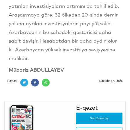
yatırılan investisiyaların artımını da təhlil edib.
Araşdırmaya görə, 32 ölkədən 20-sində dəmir
yoluna ayrılan investisiyaların payı yüksəlib.
Azərbaycanın bu sahədəki göstəricisi daha
sabit dəyişir. Hesabatdan bir daha aydın olur
ki, Azərbaycan yüksək investisiya səviyyəsinə
malikdir.
Mübariz ABDULLAYEV
Paylaş:
Baxılıb: 373 dəfə
E-qəzet
Son Buraxılış