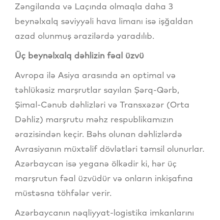
Zəngilanda və Laçında olmaqla daha 3
beynəlxalq səviyyəli hava limanı isə işğaldan
azad olunmuş ərazilərdə yaradılıb.
Üç beynəlxalq dəhlizin fəal üzvü
Avropa ilə Asiya arasında ən optimal və
təhlükəsiz marşrutlar sayılan Şərq-Qərb,
Şimal-Cənub dəhlizləri və Transxəzər (Orta
Dəhliz) marşrutu məhz respublikamızın
ərazisindən keçir. Bəhs olunan dəhlizlərdə
Avrasiyanın müxtəlif dövlətləri təmsil olunurlar.
Azərbaycan isə yeganə ölkədir ki, hər üç
marşrutun fəal üzvüdür və onların inkişafına
müstəsna töhfələr verir.
Azərbaycanın nəqliyyat-logistika imkanlarını