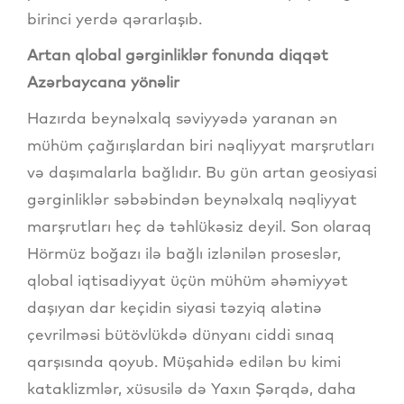
birinci yerdə qərarlaşıb.
Artan qlobal gərginliklər fonunda diqqət
Azərbaycana yönəlir
Hazırda beynəlxalq səviyyədə yaranan ən
mühüm çağırışlardan biri nəqliyyat marşrutları
və daşımalarla bağlıdır. Bu gün artan geosiyasi
gərginliklər səbəbindən beynəlxalq nəqliyyat
marşrutları heç də təhlükəsiz deyil. Son olaraq
Hörmüz boğazı ilə bağlı izlənilən proseslər,
qlobal iqtisadiyyat üçün mühüm əhəmiyyət
daşıyan dar keçidin siyasi təzyiq alətinə
çevrilməsi bütövlükdə dünyanı ciddi sınaq
qarşısında qoyub. Müşahidə edilən bu kimi
kataklizmlər, xüsusilə də Yaxın Şərqdə, daha