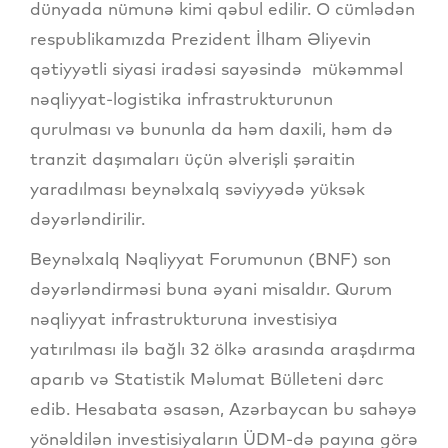
dünyada nümunə kimi qəbul edilir. O cümlədən
respublikamızda Prezident İlham Əliyevin
qətiyyətli siyasi iradəsi sayəsində mükəmməl
nəqliyyat-logistika infrastrukturunun
qurulması və bununla da həm daxili, həm də
tranzit daşımaları üçün əlverişli şəraitin
yaradılması beynəlxalq səviyyədə yüksək
dəyərləndirilir.
Beynəlxalq Nəqliyyat Forumunun (BNF) son
dəyərləndirməsi buna əyani misaldır. Qurum
nəqliyyat infrastrukturuna investisiya
yatırılması ilə bağlı 32 ölkə arasında araşdırma
aparıb və Statistik Məlumat Bülleteni dərc
edib. Hesabata əsasən, Azərbaycan bu sahəyə
yönəldilən investisiyaların ÜDM-də payına görə