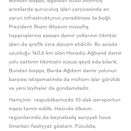
Bundan başqa, işğaldan azad olunmuş
ərazilərdə quruculuq işləri çərçivəsində ən
zəruri infrastrukturun yaradılması ilə bağlı
Prezident İlham Əliyevin müvafiq
tapşırıqlarına əsasən dəmir yollarının tikintisi
işləri də qrafik üzrə davam etdirilir. Bu sırada
uzunluğu 140,6 km olan Horadiz-Ağbənd dəmir
yolu xəttinin tikintisini xüsusi qeyd edə bilərik.
Bundan başqa, Bərdə-Ağdam dəmir yolunun
bərpası istiqamətində də mühüm işlər görülüb
və yeni layihələr də gündəmdədir.
Həmçinin respublikamızda 10-dək aeroportun
inşası təmin edilib. Hazırda ölkənin
regionlarında da beynəlxalq səviyyəli hava
limanları fəaliyyət göstərir. Füzulidə,