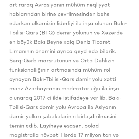
artıraraq Avrasiyanın mühüm nəqliyyat
hablarından birinə çevrilməsindən bəhs
edərkən ölkəmizin liderliyi ilə inşa olunan Bakı-
Tbilisi-Qars (BTQ) dəmir yolunun və Xəzərdə
ən böyük Bakı Beynəlxalq Dəniz Ticarət
Limanının önəmini ayrıca qeyd edə bilərik.
Şərq-Qərb marşrutunun və Orta Dəhlizin
funksionallığının artmasında mühüm rol
oynayan Bakı-Tbilisi-Qars dəmir yolu xətti
məhz Azərbaycanın moderatorluğu ilə inşa
olunaraq 2017-ci ildə istifadəyə verilib. Bakı-
Tbilisi-Qars dəmir yolu Avropa ilə Asiyanın
dəmir yolları şəbəkələrinin birləşdirilməsini
təmin edib. Layihəyə əsasən, polad
magistralla növbəti illərdə 17 milyon ton və